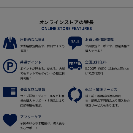
オンラインストアの特長
ONLINE STORE FEATURES
圧倒的な品揃え
お買い得情報満載
大型店限定商品や、特別サイズも
会員限定クーポンや、限定価格で
豊富！
購入できる！
共通ポイント
全国送料無料
ポイントが貯まる、使える。店舗
5,000円（税込）以上のお買い上
でもネットでもポイントの相互利
げで送料無料
用可能！
豊富な商品情報
返品・補正サービス
サイズ詳細・ディテールなどお客
補正前・着用前の返品可能
様の購入をサポート！商品により
※一部返品不可商品あり購入時の
店頭在庫も表示。
補正サービスも承ります。
アフターケア
全国のはるやま店舗が、購入後も
安心サポート