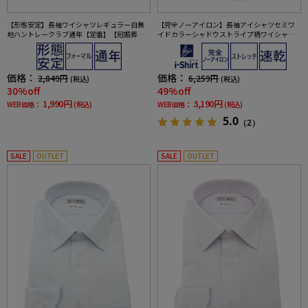
【形態安定】長袖ワイシャツレギュラー白無
【完全ノーアイロン】長袖アイシャツセミワ
地ハントレークラブ通年【定番】【冠婚葬祭/
イドカラーシャドウストライプ柄ワイシャツi-
リクルート使用可】
shirt通年
価格：
価格：
2,849円
6,259円
(税込)
(税込)
30%off
49%off
1,990円
3,190円
WEB価格：
(税込)
WEB価格：
(税込)
5.0
（2）
SALE
OUTLET
SALE
OUTLET