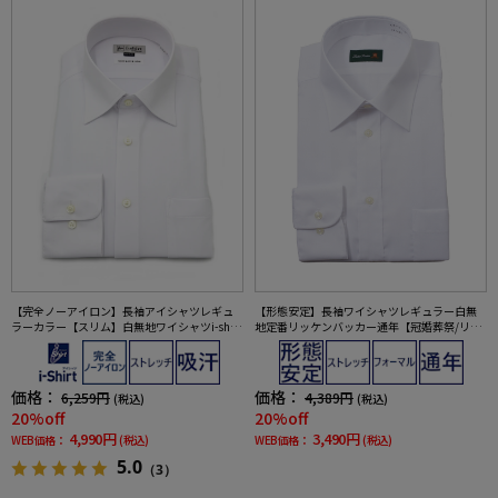
【完全ノーアイロン】長袖アイシャツレギュ
【形態安定】長袖ワイシャツレギュラー白無
ラーカラー【スリム】白無地ワイシャツi-shirt
地定番リッケンバッカー通年【冠婚葬祭/リク
通年【冠婚葬祭/リクルート使用可】
ルート使用可】
価格：
価格：
6,259円
4,389円
(税込)
(税込)
20%off
20%off
4,990円
3,490円
WEB価格：
(税込)
WEB価格：
(税込)
5.0
（3）