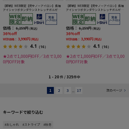
【即納】WEB限定【完全ノーアイロン】長袖
【即納】WEB限定【完全ノーアイロン】長袖
アイシャツボタンダウンストレッチガルゼ柄i-
アイシャツボタンダウンストレッチガルゼ柄i-
shirtワイシャツ通年
shirtワイシャツ通年
価格：
価格：
6,259円
6,259円
(税込)
(税込)
36%off
36%off
3,990円
3,990円
WEB価格：
(税込)
WEB価格：
(税込)
4.1
4.1
（16）
（16）
★2点で1,000円OFF／3点で3,00
★2点で1,000円OFF／3点で3,00
0円OFF対象
0円OFF対象
1 - 20
325
件 /
件中
1
2
3
...
17
次のページ
キーワードで絞り込む
#おしゃれ
#ストライプ
#秋冬