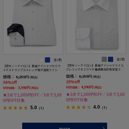
全2色
全2色
【完全ノーアイロン】長袖アイシャツツイル
【完全ノーアイロン】長袖アイシャツセミワ
クレリックセミワイド織柄無地形態安定スト
イドストライプストレッチ吸汗速乾ワイシャ
レッチ吸汗速乾ニット素材ワイシャツ通年
ツi-shirt通年
価格：
6,259円
価格：
6,259円
(税込)
(税込)
20%off
36%off
4,990円
3,990円
WEB価格：
(税込)
WEB価格：
(税込)
★2点で1,000円OFF／3点で3,00
★2点で1,000円OFF／3点で3,00
0円OFF対象
0円OFF対象
4.0
5.0
（1）
（1）
more