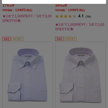
価格：
価格：
5,489円
6,259円
(税込)
(税込)
27%off
36%off
3,990円
3,990円
WEB価格：
(税込)
WEB価格：
(税込)
4.1
★2点で1,000円OFF／3点で3,00
（16）
0円OFF対象
★2点で1,000円OFF／3点で3,00
0円OFF対象
SALE
OUTLET
SALE
OUTLET