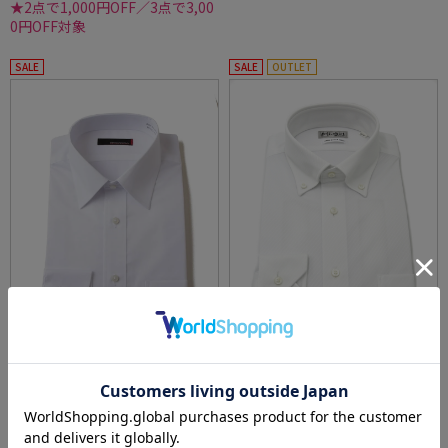
★2点で1,000円OFF／3点で3,00
0円OFF対象
SALE
SALE
OUTLET
【形態安定】長袖ワイシャツレギュラーｎｅ
【即納】WEB限定【完全ノーアイロン】長袖
ｒｏ通年白無地【冠婚葬祭/リクルート使用
アイシャツボタンダウンストレッチガルゼ柄i-
可】
shirtワイシャツ通年