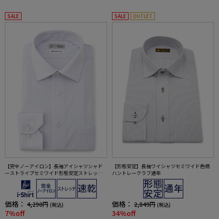
SALE
SALE
OUTLET
【完全ノーアイロン】長袖アイシャツシャド
【形態安定】長袖ワイシャツセミワイド色柄
ーストライプセミワイド形態安定ストレッチ
ハントレークラブ通年
吸汗速乾ワイシャツ通年
価格：
価格：
4,290円
2,849円
(税込)
(税込)
7%off
34%off