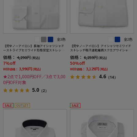
全3色
全2色
【完全ノーアイロン】長袖アイシャツシャド
【完全ノーアイロン】アイシャツセミワイド
ーストライプセミワイド形態安定ストレッチ
ストレッチ吸汗速乾織柄スクエアワイシャツi-
吸汗速乾ワイシャツ通年
shirt通年
価格：
価格：
4,290円
6,259円
(税込)
(税込)
7%off
50%off
3,990円
3,129円
WEB価格：
(税込)
WEB価格：
(税込)
4.6
★2点で1,000円OFF／3点で3,00
（14）
0円OFF対象
5.0
（2）
SALE
OUTLET
SALE