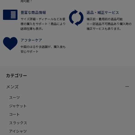
用可能！
豊富な商品情報
返品・補正サービス
サイズ詳細・ディテールなどお客
補正前・着用前の返品可能
様の購入をサポート！商品により
※一部返品不可商品あり購入時の
店頭在庫も表示。
補正サービスも承ります。
アフターケア
全国のはるやま店舗が、購入後も
安心サポート
カテゴリー
メンズ
スーツ
ジャケット
コート
スラックス
アイシャツ