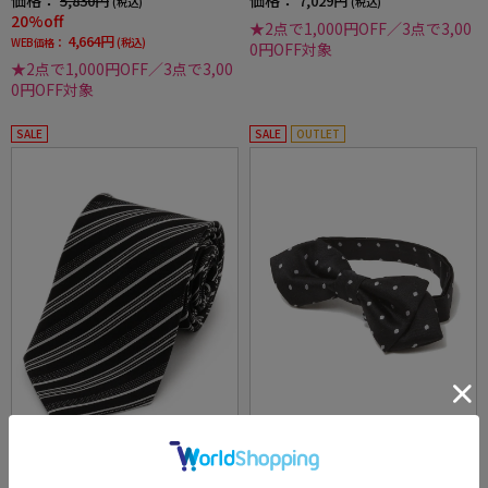
価格：
価格：
5,830円
7,029円
(税込)
(税込)
20%off
★2点で1,000円OFF／3点で3,00
4,664円
WEB価格：
(税込)
0円OFF対象
★2点で1,000円OFF／3点で3,00
0円OFF対象
SALE
SALE
OUTLET
全2色
全4色