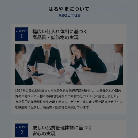
はるやまについて
ABOUT US
幅広い仕入れ体制に基づく
こだわり
1
高品質・低価格の実現
1974年の設立以来培ってきた圧倒的な流通経路を駆使し、大量仕入れや国内
外の生地メーカー様との共同開発などで素材の低コスト化に成功しました。
また実用的な機能性を生み出す仕立て、ディテールにまで気を配ったデザイン
を徹底的に追求し、高品質・低価格を実現しています
厳しい品質管理体制に基づく
こだわり
2
安心の実現