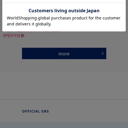
礼装フォーマルネクタイモーニングタイ
蝶ネクタイドットフォーマルセレモニー結婚
式通年
価格：
価格：
5,489円
4,389円
(税込)
(税込)
20%off
55%off
4,391円
1,990円
WEB価格：
(税込)
WEB価格：
(税込)
★2点で1,000円OFF／3点で3,00
0円OFF対象
more
OFFICIAL SNS