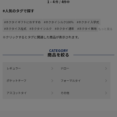
1 - 4
4
件 /
件中
#人気のタグで探す
#ネクタイ ギフトにおすすめ
#ネクタイ シルク100％
#ネクタイ 入学式
#ネクタイ 入社式
#ネクタイ シルク
#ネクタイ 通年
#ネクタイ 無地
もっと見る
※クリックするとタグに関連した商品が表示されます。
CATEGORY
商品を絞る
レギュラー
ナロー
ポケットチーフ
フォーマルタイ
アスコットタイ
その他