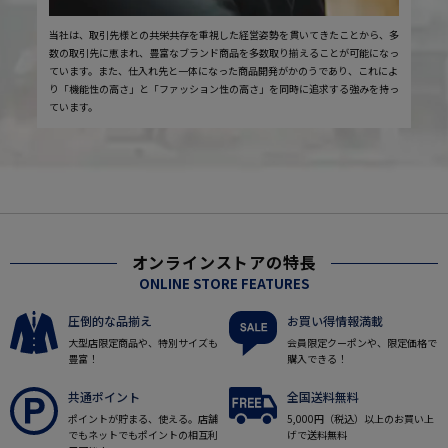
当社は、取引先様との共栄共存を重視した経営姿勢を貫いてきたことから、多
数の取引先に恵まれ、豊富なブランド商品を多数取り揃えることが可能になっ
ています。また、仕入れ先と一体になった商品開発がかのうであり、これによ
り「機能性の高さ」と「ファッション性の高さ」を同時に追求する強みを持っ
ています。
オンラインストアの特長
ONLINE STORE FEATURES
圧倒的な品揃え
お買い得情報満載
大型店限定商品や、特別サイズも
会員限定クーポンや、限定価格で
豊富！
購入できる！
共通ポイント
全国送料無料
ポイントが貯まる、使える。店舗
5,000円（税込）以上のお買い上
でもネットでもポイントの相互利
げで送料無料