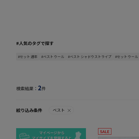
#人気のタグで探す
#セット 通年
#ベスト ウール
#ベスト シャドウストライプ
#セット ウール
2
検索結果：
件
絞り込み条件
ベスト
SALE