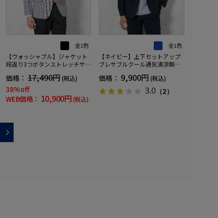
全1色
全1色
【ウォッシャブル】ジャケット
【ネイビー】上下セットアップ
段返り3つボタンストレッチサッ
ブレサブルクール通気清涼無地
カー素材軽量マイクロチェック
春夏
17,490円
9,900円
価格：
価格：
(税込)
(税込)
春夏
38%off
3.0
（2）
10,900円
WEB価格：
(税込)