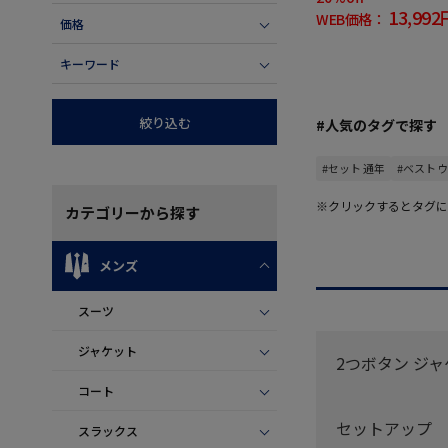
13,992
WEB価格：
価格
キーワード
絞り込む
#人気のタグで探す
#セット 通年
#ベスト 
※クリックするとタグに
カテゴリー
から探す
メンズ
スーツ
ジャケット
2つボタン ジ
コート
セットアップ
スラックス