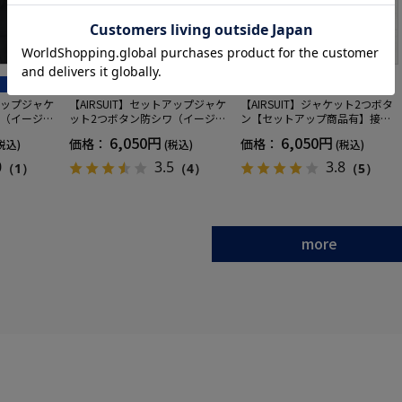
全3色
全3色
全4色
トアップジャケ
【AIRSUIT】セットアップジャケ
【AIRSUIT】ジャケット2つボタ
ワ（イージー
ット2つボタン防シワ（イージー
ン【セットアップ商品有】接触
年吸汗速乾
ケア）ストレッチ通年吸汗速乾
冷感吸汗速乾UVカット無地春夏
6,050円
6,050円
価格：
価格：
税込)
(税込)
(税込)
UVカット
0
3.5
3.8
（1）
（4）
（5）
more