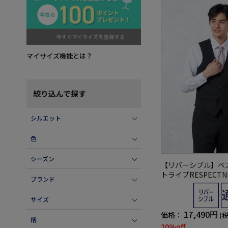
マイサイズ機能とは？
絞り込んで探す
シルエット
色
シーズン
【リバーシブル】ベ
トライプRESPECT
ブランド
ムデザイン】
サイズ
17,490円
価格：
(
柄
20%off