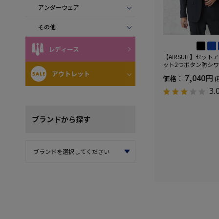
アンダーウェア
その他
レディース
【AIRSUIT】セッ
ット2つボタン防シ
ケア）ストレッチ通
アウトレット
7,040円
価格：
(
UVカット春夏
3.
ブランド
から探す