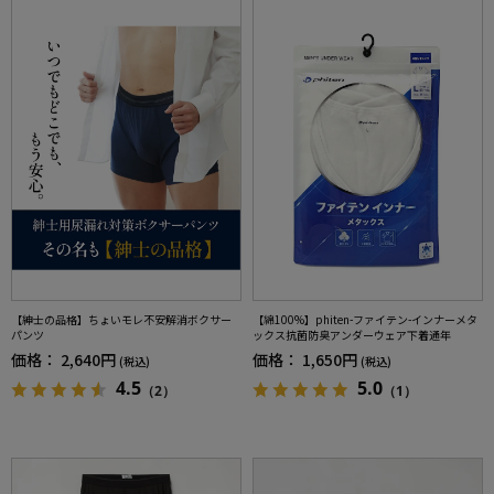
【紳士の品格】ちょいモレ不安解消ボクサー
【綿100%】phiten-ファイテン-インナーメタ
パンツ
ックス抗菌防臭アンダーウェア下着通年
価格：
2,640円
価格：
1,650円
(税込)
(税込)
4.5
5.0
（2）
（1）