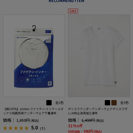
RECOMMEND ITEM
SALE
全2色
全3色
【綿100%】phiten-ファイテン-インナーメタ
デニスラアンダーアンダーウェアデニスラ汗
ックス抗菌防臭アンダーウェア下着通年
じみ防止消臭加工通年
価格：
価格：
1,650円
1,430円
(税込)
(税込)
31%off
5.0
（1）
990円
WEB価格：
(税込)