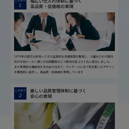
幅広い仕入れ体制に基づく
こだわり
1
高品質・低価格の実現
1974年の設立以来培ってきた圧倒的な流通経路を駆使し、大量仕入れや国内
外の生地メーカー様との共同開発などで素材の低コスト化に成功しました。
また実用的な機能性を生み出す仕立て、ディテールにまで気を配ったデザイン
を徹底的に追求し、高品質・低価格を実現しています
厳しい品質管理体制に基づく
こだわり
2
安心の実現