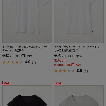
まるで着るカイロＶネック半袖Ｔシャツアン
デニスラアンダーアンダーウェアデニスラ汗
ダーウェア保温秋冬
じみ防止消臭加工通年
価格：
1,430円
価格：
1,430円
(税込)
(税込)
31%off
4.0
（1）
990円
WEB価格：
(税込)
3.0
（1）
SALE
SALE