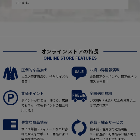
ています。
オンラインストアの特長
ONLINE STORE FEATURES
圧倒的な品揃え
お買い得情報満載
大型店限定商品や、特別サイズも
会員限定クーポンや、限定価格で
豊富！
購入できる！
共通ポイント
全国送料無料
ポイントが貯まる、使える。店舗
5,000円（税込）以上のお買い上
でもネットでもポイントの相互利
げで送料無料
用可能！
豊富な商品情報
返品・補正サービス
サイズ詳細・ディテールなどお客
補正前・着用前の返品可能
様の購入をサポート！商品により
※一部返品不可商品あり購入時の
店頭在庫も表示。
補正サービスも承ります。