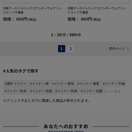
冷感アーガイルリンクスアンダーウェアソッ
冷感アーガイルリンクスアンダーウェアソッ
クスくつ下春夏
クスくつ下春夏
価格：
660円
価格：
660円
(税込)
(税込)
1 - 20
30
件 /
件中
1
2
次のページ
#人気のタグで探す
#通年 インナー
#インナー 綿
#インナー 無地
#インナー 春夏
#インナー 半袖
#インナー 秋冬
#インナー 快適
#インナー 防臭
#インナー 抗菌
もっと見る
※クリックするとタグに関連した商品が表示されます。
あなたへのおすすめ