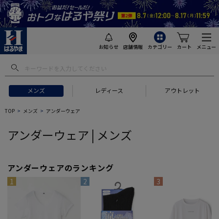
お知らせ
店舗情報
カテゴリー
カート
メニュー
 ギフトにおすすめ
#セットアップ スーツ
#長袖 ワイシャツ
#スー
メンズ
レディース
アウトレット
TOP
メンズ
アンダーウェア
アンダーウェア | メンズ
アンダーウェアのランキング
1
2
3