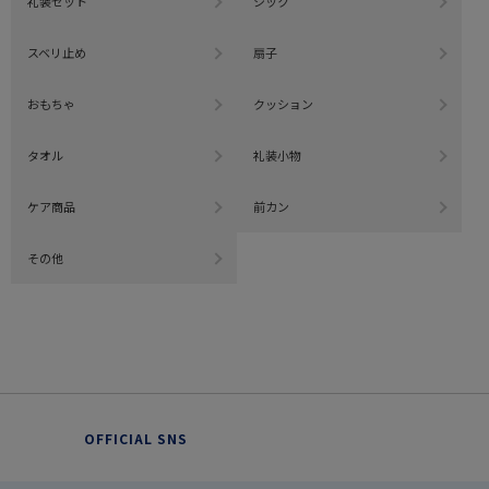
礼装セット
シック
スベリ止め
扇子
おもちゃ
クッション
タオル
礼装小物
ケア商品
前カン
その他
OFFICIAL SNS