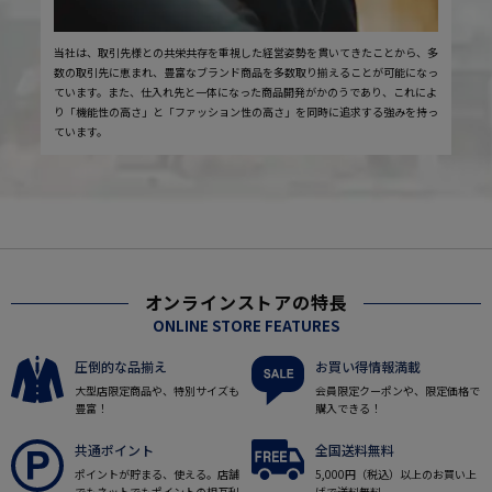
当社は、取引先様との共栄共存を重視した経営姿勢を貫いてきたことから、多
数の取引先に恵まれ、豊富なブランド商品を多数取り揃えることが可能になっ
ています。また、仕入れ先と一体になった商品開発がかのうであり、これによ
り「機能性の高さ」と「ファッション性の高さ」を同時に追求する強みを持っ
ています。
オンラインストアの特長
ONLINE STORE FEATURES
圧倒的な品揃え
お買い得情報満載
大型店限定商品や、特別サイズも
会員限定クーポンや、限定価格で
豊富！
購入できる！
共通ポイント
全国送料無料
ポイントが貯まる、使える。店舗
5,000円（税込）以上のお買い上
でもネットでもポイントの相互利
げで送料無料