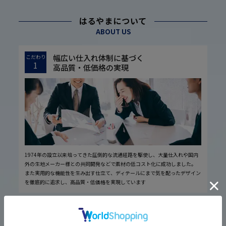
はるやまについて
ABOUT US
幅広い仕入れ体制に基づく
こだわり
1
高品質・低価格の実現
1974年の設立以来培ってきた圧倒的な流通経路を駆使し、大量仕入れや国内
外の生地メーカー様との共同開発などで素材の低コスト化に成功しました。
また実用的な機能性を生み出す仕立て、ディテールにまで気を配ったデザイン
を徹底的に追求し、高品質・低価格を実現しています
厳しい品質管理体制に基づく
こだわり
2
安心の実現