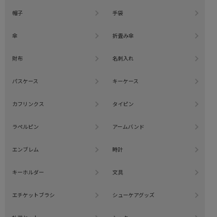
帽子
手袋
傘
折畳み傘
財布
名刺入れ
パスケース
キーケース
カフリンクス
タイピン
ラペルピン
アームバンド
エンブレム
時計
キーホルダー
文具
エチケットブラシ
シューケアグッズ