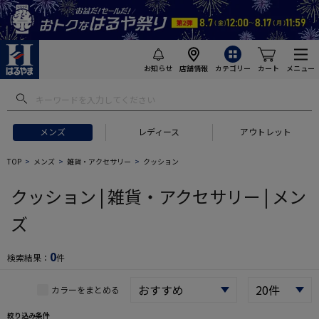
お知らせ
店舗情報
カテゴリー
カート
メニュー
 ギフトにおすすめ
#セットアップ スーツ
#長袖 ワイシャツ
#スー
メンズ
レディース
アウトレット
TOP
メンズ
雑貨・アクセサリー
クッション
クッション | 雑貨・アクセサリー | メン
ズ
0
検索結果：
件
カラーをまとめる
絞り込み条件