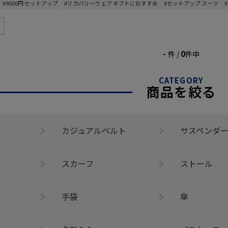
#9000円 セットアップ
#リカバリーウェア ギフトにおすすめ
#セットアップ スーツ
-
0
件 /
件中
CATEGORY
商品を絞る
カジュアルベルト
サスペンダ
スカーフ
ストール
手袋
傘