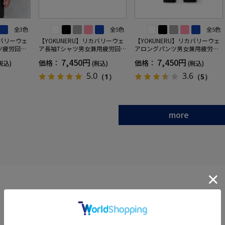
全3色
全5色
全5色
カバリーウェ
【YOKUNERU】リカバリーウェ
【YOKUNERU】リカバリーウェ
ツ疲労回復
ア長袖Tシャツ男女兼用疲労回復
アロングパンツ男女兼用疲労回
ANOMIX
血行促進遠赤外線快眠NANOMIX
復血行促進遠赤外線快眠NANOM
7,450円
7,450円
価格：
価格：
税込)
(税込)
(税込)
SS～LLサイ
(R)【一般医療機器】SS～LLサイ
IX(R)【一般医療機器】SS～LLサ
ズ
イズ
5.0
3.6
（1）
（5）
more