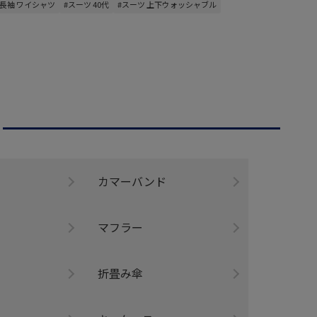
#長袖 ワイシャツ
#スーツ 40代
#スーツ 上下ウォッシャブル
ー
カマーバンド
マフラー
折畳み傘