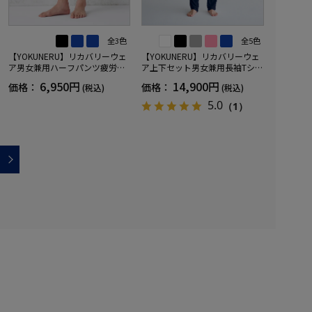
全3色
全5色
【YOKUNERU】リカバリーウェ
【YOKUNERU】リカバリーウェ
ア男女兼用ハーフパンツ疲労回
ア上下セット男女兼用長袖Tシャ
復血行促進遠赤外線快眠NANOM
ツ+ロングパンツ疲労回復血行促
6,950円
14,900円
価格：
価格：
(税込)
(税込)
IX(R)【一般医療機器】SS～LLサ
進遠赤外線快眠NANOMIX(R)【一
イズ
般医療機器】SS～LLサイズ
5.0
（1）