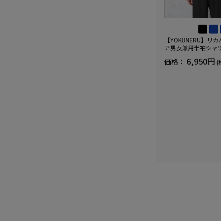
【YOKUNERU】リ
ア男女兼用半袖シャ
血行促進遠赤外線快眠N
6,950円
価格：
(
(R)【一般医療機器】
ズ