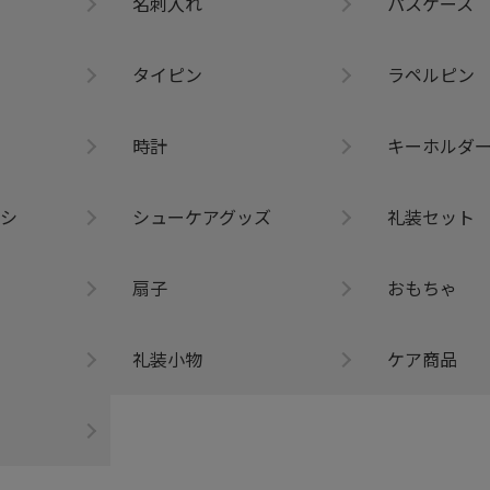
名刺入れ
パスケース
タイピン
ラペルピン
時計
キーホルダ
シ
シューケアグッズ
礼装セット
扇子
おもちゃ
礼装小物
ケア商品