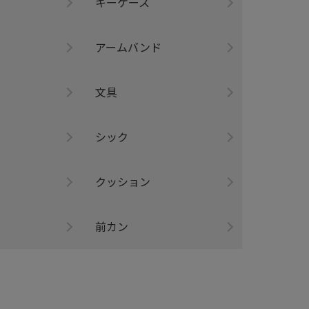
キーケース
アームバンド
ー
文具
シック
クッション
前カン