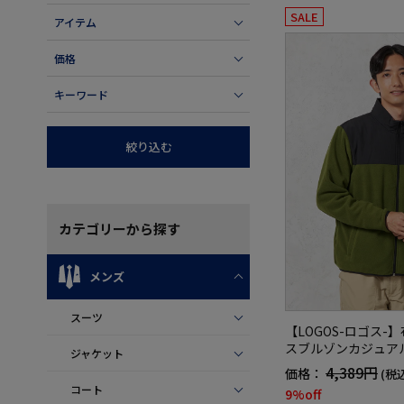
SALE
アイテム
価格
キーワード
絞り込む
カテゴリー
から探す
メンズ
スーツ
【LOGOS-ロゴス-
スブルゾンカジュア
ジャケット
秋冬
4,389円
価格：
(税
コート
9%off