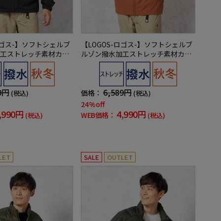
ロゴス-】ソフトシェルブ
【LOGOS-ロゴス-】ソフトシェルブ
工ストレッチ素材カジ
ルゾン撥水加工ストレッチ素材カジ
ー無地秋冬
ュアルアウター無地秋冬
9円
6,589円
価格：
(税込)
(税込)
24%off
,990円
4,990円
WEB価格：
(税込)
(税込)
LET
SALE
OUTLET