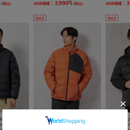
3,990円
3
WEB価格：
WEB価格：
(税込)
(税込)
SALE
SALE
】中綿ブルゾン蓄
【LOGOS-ロゴス-】中綿ブルゾン蓄
【1PIU1UG
カジュアルアウ
熱中綿サーモア使用カジュアルアウ
ップダウンジ
ター無地秋冬
ゥウノウグァ