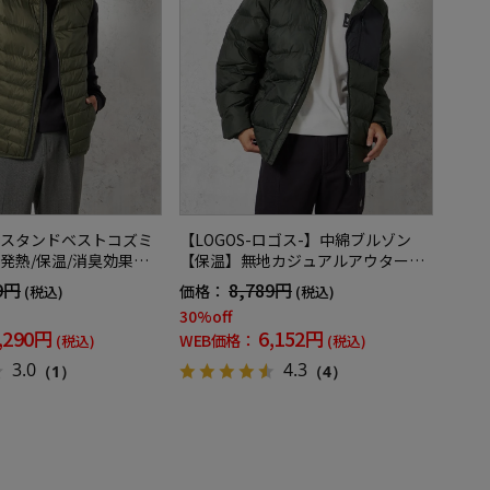
スタンドベストコズミ
【LOGOS-ロゴス-】中綿ブルゾン
発熱/保温/消臭効果】
【保温】無地カジュアルアウター秋
ュアルアウターリッケ
冬
9円
8,789円
価格：
(税込)
(税込)
冬
30%off
,290円
6,152円
WEB価格：
(税込)
(税込)
3.0
4.3
（1）
（4）