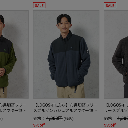
SALE
SALE
】布帛切替フリー
【LOGOS-ロゴス-】布帛切替フリー
【LOGOS-
ルアウター無地
スブルゾンカジュアルアウター無地
リースブルゾ
秋冬
アルアウター
4,389円
4,38
価格：
価格：
込)
(税込)
9%off
9%off