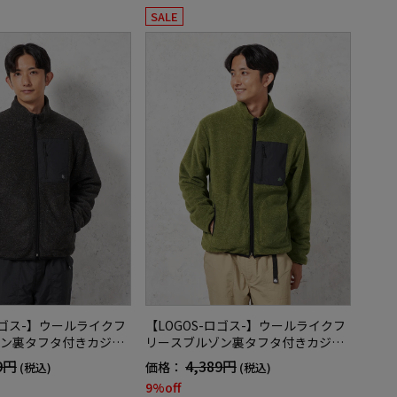
SALE
ロゴス-】ウールライクフ
【LOGOS-ロゴス-】ウールライクフ
ン裏タフタ付きカジュ
リースブルゾン裏タフタ付きカジュ
無地秋冬
アルアウター無地秋冬
9円
4,389円
価格：
(税込)
(税込)
9%off