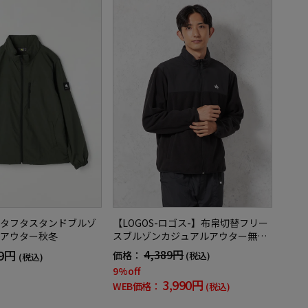
タフタスタンドブルゾ
【LOGOS-ロゴス-】布帛切替フリー
アウター秋冬
スブルゾンカジュアルアウター無地
秋冬
89円
4,389円
価格：
(税込)
(税込)
9%off
3,990円
WEB価格：
(税込)