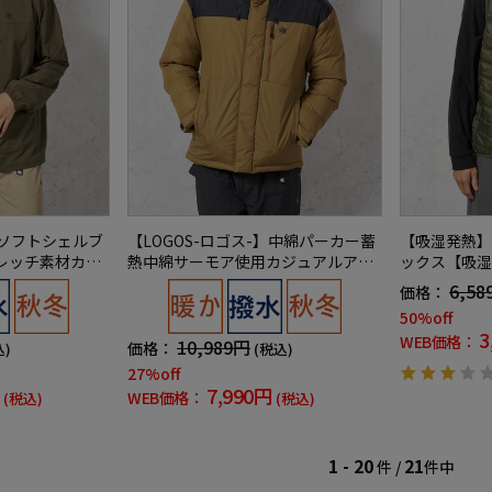
】ソフトシェルブ
【LOGOS-ロゴス-】中綿パーカー蓄
【吸湿発熱】
レッチ素材カジ
熱中綿サーモア使用カジュアルアウ
ックス【吸湿
秋冬
ター無地秋冬
中綿無地カジ
6,58
価格：
ンバッカー秋
50%off
3
WEB価格：
10,989円
価格：
込)
(税込)
27%off
7,990円
WEB価格：
(税込)
(税込)
1 - 20
21
件 /
件中