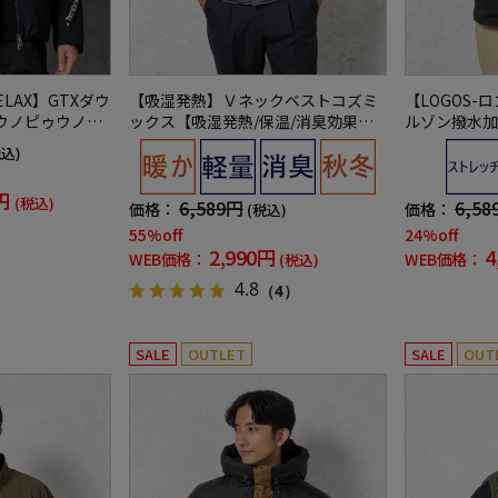
RELAX】GTXダウ
【吸湿発熱】Ｖネックベストコズミ
【LOGOS-
ウノピゥウノウ
ックス【吸湿発熱/保温/消臭効果】
ルゾン撥水加
中綿無地カジュアルアウターリッケ
ュアルアウタ
税込)
ンバッカー秋冬
円
(税込)
6,589円
6,58
価格：
価格：
(税込)
55%off
24%off
2,990円
4
WEB価格：
WEB価格：
(税込)
4.8
（4）
SALE
OUTLET
SALE
OUT