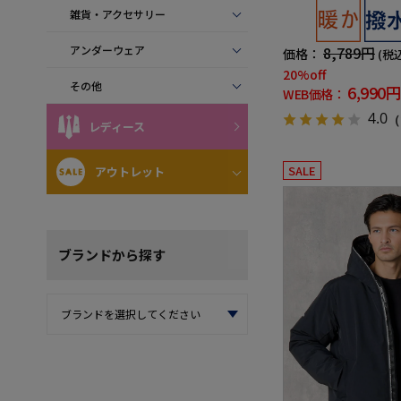
雑貨・アクセサリー
8,789円
アンダーウェア
価格：
(税
20%off
その他
6,990円
WEB価格：
4.0
（
レディース
SALE
アウトレット
ブランド
から探す