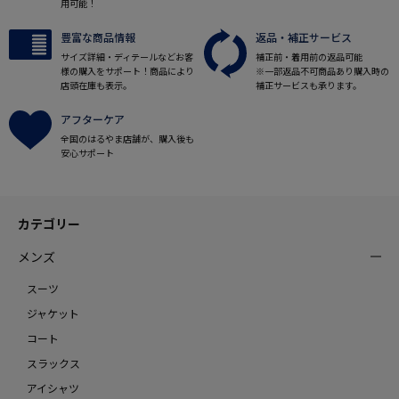
用可能！
豊富な商品情報
返品・補正サービス
サイズ詳細・ディテールなどお客
補正前・着用前の返品可能
様の購入をサポート！商品により
※一部返品不可商品あり購入時の
店頭在庫も表示。
補正サービスも承ります。
アフターケア
全国のはるやま店舗が、購入後も
安心サポート
カテゴリー
メンズ
スーツ
ジャケット
コート
スラックス
アイシャツ