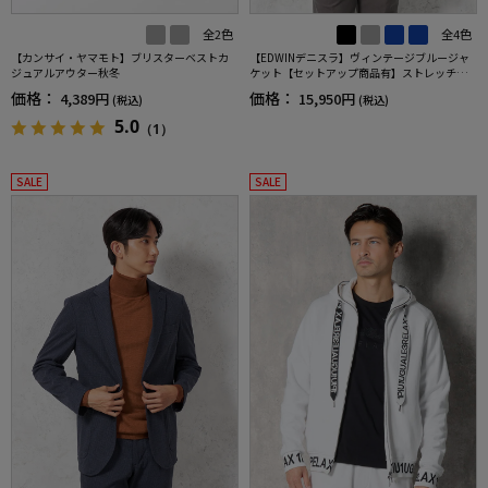
全2色
全4色
【カンサイ・ヤマモト】ブリスターベストカ
【EDWINデニスラ】ヴィンテージブルージャ
ジュアルアウター秋冬
ケット【セットアップ商品有】ストレッチ無
地通年
価格：
価格：
4,389円
15,950円
(税込)
(税込)
5.0
（1）
SALE
SALE