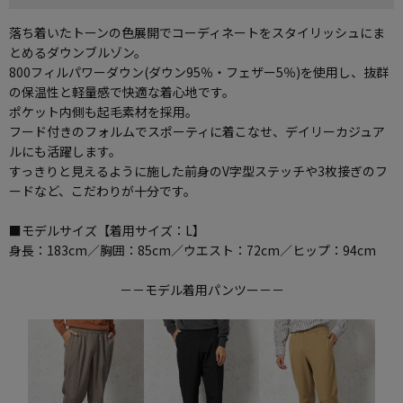
落ち着いたトーンの色展開でコーディネートをスタイリッシュにま
とめるダウンブルゾン。
800フィルパワーダウン(ダウン95％・フェザー5％)を使用し、抜群
の保温性と軽量感で快適な着心地です。
ポケット内側も起毛素材を採用。
フード付きのフォルムでスポーティに着こなせ、デイリーカジュア
ルにも活躍します。
すっきりと見えるように施した前身のV字型ステッチや3枚接ぎのフ
ードなど、こだわりが十分です。
■モデルサイズ【着用サイズ：L】
身長：183cm／胸囲：85cm／ウエスト：72cm／ヒップ：94cm
－－モデル着用パンツー－－