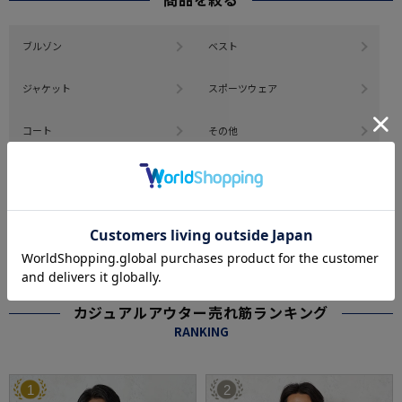
ブルゾン
ベスト
ジャケット
スポーツウェア
コート
その他
#この商品に関するタグで探す
#biz_outer
#casual
#23AWcasual
#暖かい商品特集
※クリックするとタグに関連した商品が表示されます。
カジュアルアウター売れ筋ランキング
RANKING
1
2