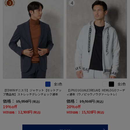
3
4
全1色
全2色
【EDWINデニスラ】ジャケット【セットアッ
【1PIU1UGUALE3RELAX】HEMLOGOフーデ
プ商品有】ストレッチグレンチェック通年
ィ通年（ウノピゥウノウグァーレトレ）
価格：
価格：
15,950円
19,910円
(税込)
(税込)
19%off
20%off
12,900円
15,928円
WEB価格：
(税込)
WEB価格：
(税込)