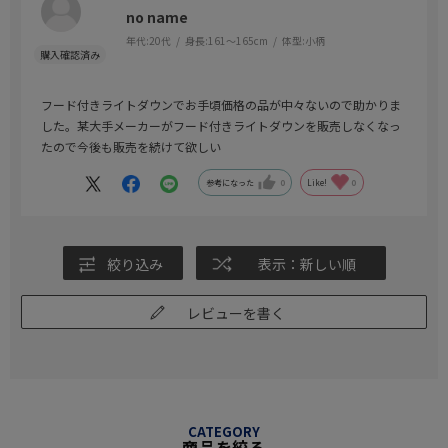
no name
年代:
20代
身長:
161～165cm
体型:
小柄
フード付きライトダウンでお手頃価格の品が中々ないので助かりま
した。某大手メーカーがフード付きライトダウンを販売しなくなっ
たので今後も販売を続けて欲しい
参考になった
0
Like!
0
絞り込み
表示：新しい順
レビューを書く
CATEGORY
商品を絞る