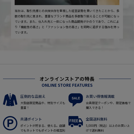
当社は、取引先様との共栄共存を重視した経営姿勢を貫いてきたことから、多
数の取引先に恵まれ、豊富なブランド商品を多数取り揃えることが可能になっ
ています。また、仕入れ先と一体になった商品開発がかのうであり、これによ
り「機能性の高さ」と「ファッション性の高さ」を同時に追求する強みを持っ
ています。
オンラインストアの特長
ONLINE STORE FEATURES
圧倒的な品揃え
お買い得情報満載
大型店限定商品や、特別サイズも
会員限定クーポンや、限定価格で
豊富！
購入できる！
共通ポイント
全国送料無料
ポイントが貯まる、使える。店舗
5,000円（税込）以上のお買い上
でもネットでもポイントの相互利
げで送料無料