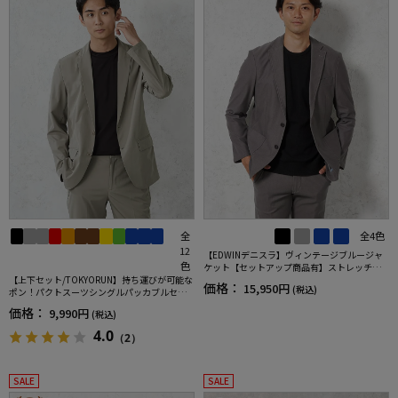
全
全4色
12
【EDWINデニスラ】ヴィンテージブルージャ
色
ケット【セットアップ商品有】ストレッチ無
【上下セット/TOKYORUN】持ち運びが可能な
地通年
価格：
15,950円
(税込)
ポン！パクトスーツシングルパッカブルセッ
トアップ
価格：
9,990円
(税込)
4.0
（2）
SALE
SALE