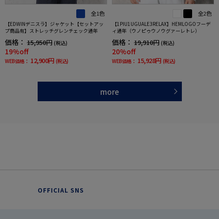
全1色
全2色
【EDWINデニスラ】ジャケット【セットアッ
【1PIU1UGUALE3RELAX】HEMLOGOフーデ
プ商品有】ストレッチグレンチェック通年
ィ通年（ウノピゥウノウグァーレトレ）
価格：
価格：
15,950円
19,910円
(税込)
(税込)
19%off
20%off
12,900円
15,928円
WEB価格：
(税込)
WEB価格：
(税込)
more
OFFICIAL SNS