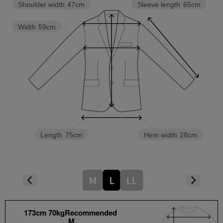
Shoulder width
47cm
Sleeve length
65cm
Width
59cm
Length
75cm
Hem width
28cm
M
L
LL
173cm 70kgRecommended
M