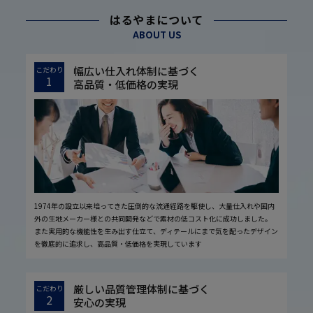
はるやまについて
ABOUT US
幅広い仕入れ体制に基づく
こだわり
1
高品質・低価格の実現
1974年の設立以来培ってきた圧倒的な流通経路を駆使し、大量仕入れや国内
外の生地メーカー様との共同開発などで素材の低コスト化に成功しました。
また実用的な機能性を生み出す仕立て、ディテールにまで気を配ったデザイン
を徹底的に追求し、高品質・低価格を実現しています
厳しい品質管理体制に基づく
こだわり
2
安心の実現