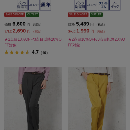
ブラック無地通年【レディース】
股シームレス無地秋冬【レディー
ス】
SALE 59%OFF
OUTLET
SALE 64%OFF
OUTLET
6,600
5,489
価格
円
価格
円
（税込）
（税込）
2,690
1,990
円
円
SALE
SALE
（税込）
（税込）
★2点目10%OFF/3点目以降20%O
★2点目10%OFF/3点目以降20%O
FF対象
FF対象
4.7
（10）