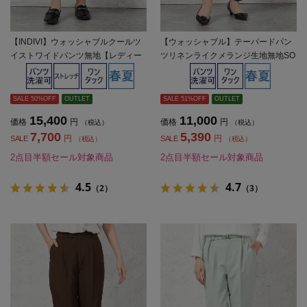
【INDIVI】ウォッシャブルクールツ
【ウォッシャブル】テーパードパン
イストワイドパンツ無地【レディー
ツリネンライクメランジ生地無地SO
ス】
FFICE春夏【レディース】
SALE 50%OFF
OUTLET
SALE 51%OFF
OUTLET
15,400
11,000
価格
円
価格
円
（税込）
（税込）
7,700
5,390
円
円
SALE
SALE
（税込）
（税込）
2点目半額セール対象商品
2点目半額セール対象商品
4.5
4.7
（2）
（3）