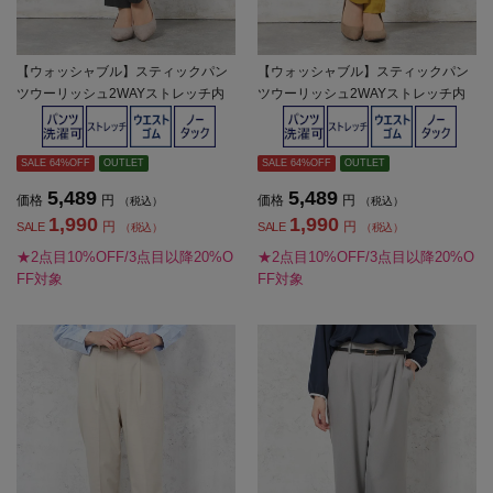
【ウォッシャブル】スティックパン
【ウォッシャブル】スティックパン
ツウーリッシュ2WAYストレッチ内
ツウーリッシュ2WAYストレッチ内
股シームレス無地秋冬【レディー
股シームレス無地秋冬【レディー
ス】
ス】
SALE 64%OFF
OUTLET
SALE 64%OFF
OUTLET
5,489
5,489
価格
円
価格
円
（税込）
（税込）
1,990
1,990
円
円
SALE
SALE
（税込）
（税込）
★2点目10%OFF/3点目以降20%O
★2点目10%OFF/3点目以降20%O
FF対象
FF対象