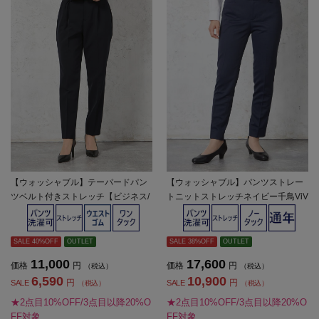
【ウォッシャブル】テーパードパン
【ウォッシャブル】パンツストレー
ツベルト付きストレッチ【ビジネス/
トニットストレッチネイビー千鳥ViV
セレモニー】無地SOFFICE通年【レ
i通年【レディース】
ディース】
SALE 40%OFF
OUTLET
SALE 38%OFF
OUTLET
11,000
17,600
価格
円
価格
円
（税込）
（税込）
6,590
10,900
円
円
SALE
SALE
（税込）
（税込）
★2点目10%OFF/3点目以降20%O
★2点目10%OFF/3点目以降20%O
FF対象
FF対象