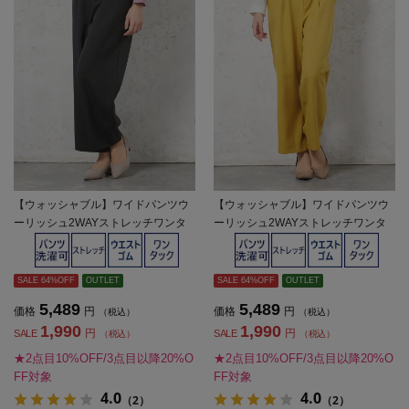
【ウォッシャブル】ワイドパンツウ
【ウォッシャブル】ワイドパンツウ
ーリッシュ2WAYストレッチワンタ
ーリッシュ2WAYストレッチワンタ
ック無地秋冬【レディース】
ック無地秋冬【レディース】
SALE 64%OFF
OUTLET
SALE 64%OFF
OUTLET
5,489
5,489
価格
円
価格
円
（税込）
（税込）
1,990
1,990
円
円
SALE
SALE
（税込）
（税込）
★2点目10%OFF/3点目以降20%O
★2点目10%OFF/3点目以降20%O
FF対象
FF対象
4.0
4.0
（2）
（2）