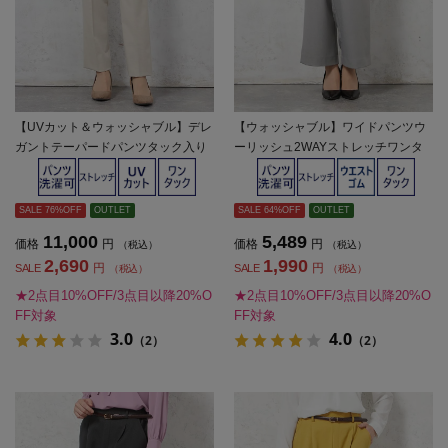
【UVカット＆ウォッシャブル】デレ
【ウォッシャブル】ワイドパンツウ
ガントテーパードパンツタック入り
ーリッシュ2WAYストレッチワンタ
ストレッチ無地SOFFICE【レディー
ック無地秋冬【レディース】
ス】
SALE 76%OFF
OUTLET
SALE 64%OFF
OUTLET
11,000
5,489
価格
円
価格
円
（税込）
（税込）
2,690
1,990
円
円
SALE
SALE
（税込）
（税込）
★2点目10%OFF/3点目以降20%O
★2点目10%OFF/3点目以降20%O
FF対象
FF対象
3.0
4.0
（2）
（2）