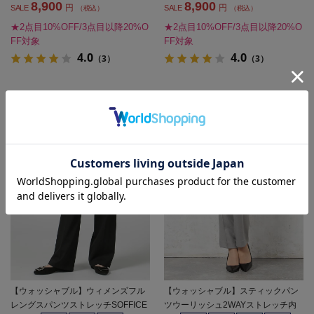
8,900
8,900
円
円
SALE
SALE
（税込）
（税込）
★2点目10%OFF/3点目以降20%O
★2点目10%OFF/3点目以降20%O
FF対象
FF対象
4.0
4.0
（3）
（3）
【ウォッシャブル】ウィメンズフル
【ウォッシャブル】スティックパン
レングスパンツストレッチSOFFICE
ツウーリッシュ2WAYストレッチ内