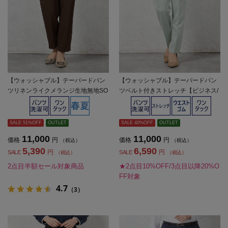
【ウォッシャブル】テーパードパン
【ウォッシャブル】テーパードパン
ツリネンライクメランジ生地無地SO
ツベルト付きストレッチ【ビジネス/
FFICE春夏【レディース】
セレモニー】無地SOFFICE通年【レ
ディース】
SALE 51%OFF
OUTLET
SALE 40%OFF
OUTLET
11,000
11,000
価格
円
価格
円
（税込）
（税込）
5,390
6,590
円
円
SALE
SALE
（税込）
（税込）
2点目半額セール対象商品
★2点目10%OFF/3点目以降20%O
FF対象
4.7
（3）