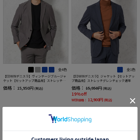
全4色
全1色
【EDWINデニスラ】ヴィンテージブルージャ
【EDWINデニスラ】ジャケット【セットアッ
ケット【セットアップ商品有】ストレッチ無
プ商品有】ストレッチグレンチェック通年
地通年
価格：
価格：
15,950円
15,950円
(税込)
(税込)
19%off
12,900円
WEB価格：
(税込)
SALE
SALE
3
4