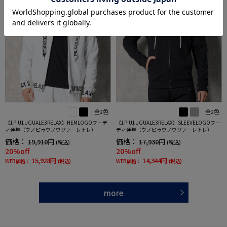
全2色
全2色
【1PIU1UGUALE3RELAX】HEMLOGOフーデ
【1PIU1UGUALE3RELAX】SLEEVELOGOフー
ィ通年（ウノピゥウノウグァーレトレ）
ディ通年（ウノピゥウノウグァーレトレ）
価格：
価格：
19,910円
17,930円
(税込)
(税込)
20%off
20%off
15,928円
14,344円
WEB価格：
(税込)
WEB価格：
(税込)
more