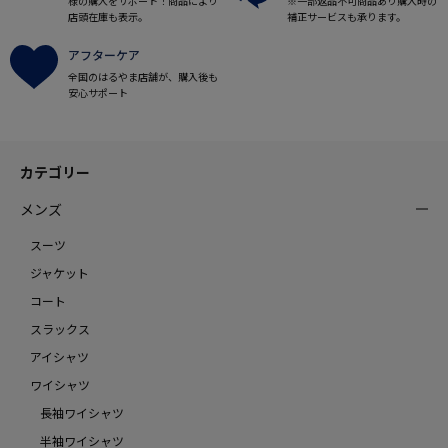
様の購入をサポート！商品により
※一部返品不可商品あり購入時の
店頭在庫も表示。
補正サービスも承ります。
アフターケア
全国のはるやま店舗が、購入後も
安心サポート
カテゴリー
メンズ
スーツ
ジャケット
コート
スラックス
アイシャツ
ワイシャツ
長袖ワイシャツ
半袖ワイシャツ