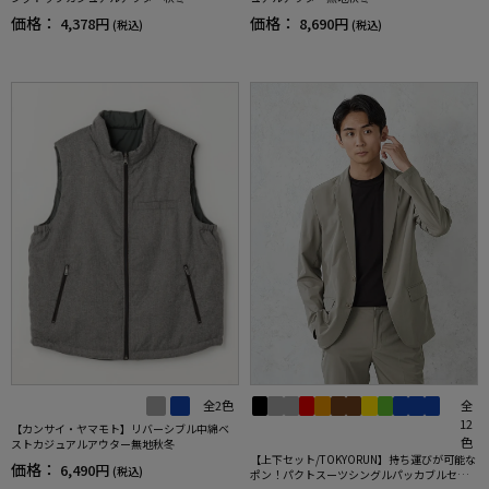
価格：
価格：
8,690円
4,378円
(税込)
(税込)
全2色
全
12
【カンサイ・ヤマモト】リバーシブル中綿ベ
色
ストカジュアルアウター無地秋冬
【上下セット/TOKYORUN】持ち運びが可能な
価格：
6,490円
(税込)
ポン！パクトスーツシングルパッカブルセッ