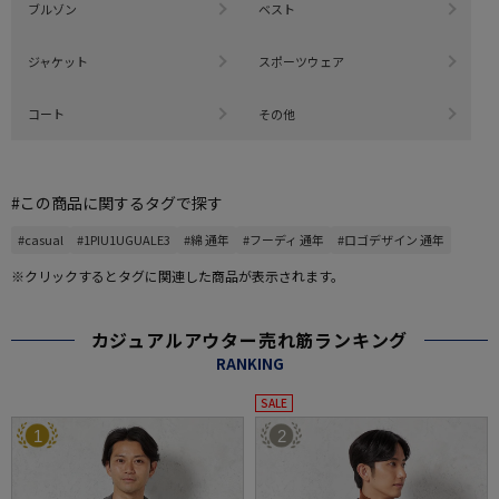
ブルゾン
ベスト
ジャケット
スポーツウェア
コート
その他
#この商品に関するタグで探す
#casual
#1PIU1UGUALE3
#綿 通年
#フーディ 通年
#ロゴデザイン 通年
※クリックするとタグに関連した商品が表示されます。
カジュアルアウター売れ筋ランキング
RANKING
SALE
1
2