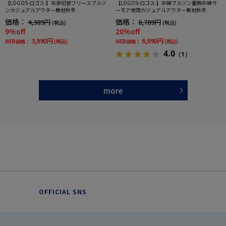
【LOGOS-ロゴス-】布帛切替フリースブルゾ
【LOGOS-ロゴス-】中綿ブルゾン蓄熱中綿サ
ンカジュアルアウター無地秋冬
ーモア使用カジュアルアウター無地秋冬
価格：
価格：
4,389円
8,789円
(税込)
(税込)
9%off
20%off
3,990円
6,990円
WEB価格：
(税込)
WEB価格：
(税込)
4.0
（1）
more
OFFICIAL SNS