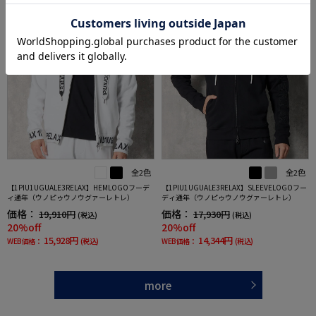
全2色
全2色
【1PIU1UGUALE3RELAX】HEMLOGOフーデ
【1PIU1UGUALE3RELAX】SLEEVELOGOフー
ィ通年（ウノピゥウノウグァーレトレ）
ディ通年（ウノピゥウノウグァーレトレ）
価格：
価格：
19,910円
17,930円
(税込)
(税込)
20%off
20%off
15,928円
14,344円
WEB価格：
(税込)
WEB価格：
(税込)
more