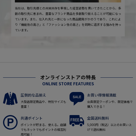
当社は、取引先様との共栄共存を重視した経営姿勢を貫いてきたことから、多
数の取引先に恵まれ、豊富なブランド商品を多数取り揃えることが可能になっ
ています。また、仕入れ先と一体になった商品開発がかのうであり、これによ
り「機能性の高さ」と「ファッション性の高さ」を同時に追求する強みを持っ
ています。
オンラインストアの特長
ONLINE STORE FEATURES
圧倒的な品揃え
お買い得情報満載
大型店限定商品や、特別サイズも
会員限定クーポンや、限定価格で
豊富！
購入できる！
共通ポイント
全国送料無料
ポイントが貯まる、使える。店舗
5,000円（税込）以上のお買い上
でもネットでもポイントの相互利
げで送料無料
用可能！