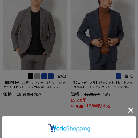
全4色
全1色
【EDWINデニスラ】ヴィンテージブルージャ
【EDWINデニスラ】ジャケット【セットアッ
ケット【セットアップ商品有】ストレッチ無
プ商品有】ストレッチグレンチェック通年
地通年
価格：
価格：
15,950円
15,950円
(税込)
(税込)
19%off
12,900円
WEB価格：
(税込)
SALE
SALE
3
4