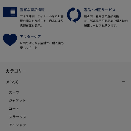
豊富な商品情報
返品・補正サービス
サイズ詳細・ディテールなどお客
補正前・着用前の返品可能
様の購入をサポート！商品により
※一部返品不可商品あり購入時の
店頭在庫も表示。
補正サービスも承ります。
アフターケア
全国のはるやま店舗が、購入後も
安心サポート
カテゴリー
メンズ
スーツ
ジャケット
コート
スラックス
アイシャツ