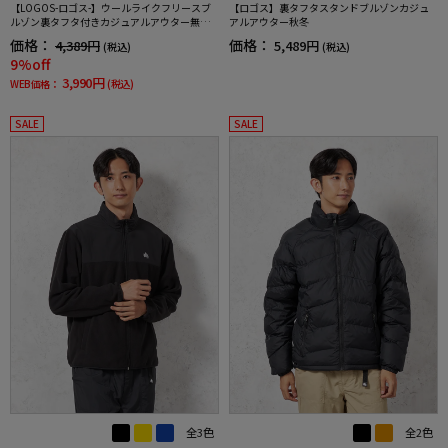
【LOGOS-ロゴス-】ウールライクフリースブ
【ロゴス】裏タフタスタンドブルゾンカジュ
ルゾン裏タフタ付きカジュアルアウター無地
アルアウター秋冬
秋冬
価格：
価格：
4,389円
5,489円
(税込)
(税込)
9%off
3,990円
WEB価格：
(税込)
SALE
SALE
全3色
全2色