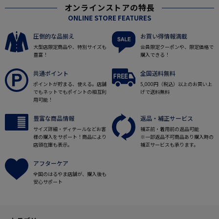
オンラインストアの特長
ONLINE STORE FEATURES
圧倒的な品揃え
お買い得情報満載
大型店限定商品や、特別サイズも
会員限定クーポンや、限定価格で
豊富！
購入できる！
共通ポイント
全国送料無料
ポイントが貯まる、使える。店舗
5,000円（税込）以上のお買い上
でもネットでもポイントの相互利
げで送料無料
用可能！
豊富な商品情報
返品・補正サービス
サイズ詳細・ディテールなどお客
補正前・着用前の返品可能
様の購入をサポート！商品により
※一部返品不可商品あり購入時の
店頭在庫も表示。
補正サービスも承ります。
アフターケア
全国のはるやま店舗が、購入後も
安心サポート