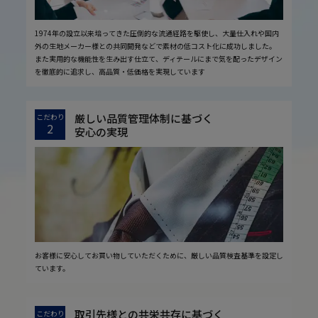
1974年の設立以来培ってきた圧倒的な流通経路を駆使し、大量仕入れや国内
外の生地メーカー様との共同開発などで素材の低コスト化に成功しました。
また実用的な機能性を生み出す仕立て、ディテールにまで気を配ったデザイン
を徹底的に追求し、高品質・低価格を実現しています
厳しい品質管理体制に基づく
こだわり
2
安心の実現
お客様に安心してお買い物していただくために、厳しい品質検査基準を設定し
ています。
取引先様との共栄共存に基づく
こだわり