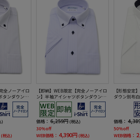
【完全ノーアイロ
【即納】WEB限定【完全ノーアイロ
【形態安定】
ボタンダウンス
ン】半袖アイシャツボタンダウンス
ダウン別布白
shirtワイシャ
トレッチストライプi-shirtワイシャ
ーヒルズポロ
ツ春夏
6,259円
4,38
価格：
価格：
込)
(税込)
30%off
50%off
4,390円
2
WEB価格：
WEB価格：
(税込)
(税込)