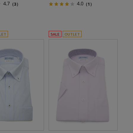
4.7
4.0
（3）
（1）
LET
SALE
OUTLET