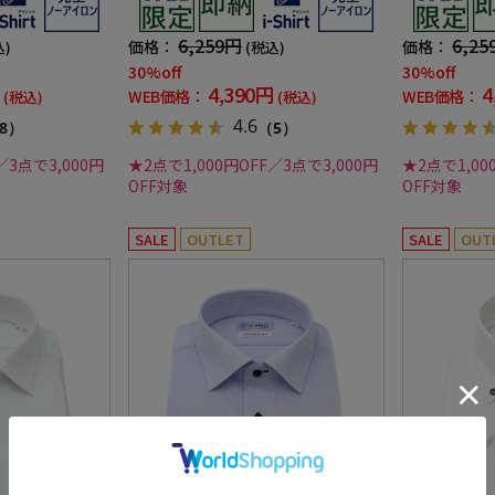
春夏
春夏
6,259円
6,25
価格：
価格：
込)
(税込)
30%off
30%off
4,390円
4
WEB価格：
WEB価格：
(税込)
(税込)
4.6
8）
（5）
／3点で3,000円
★2点で1,000円OFF／3点で3,000円
★2点で1,00
OFF対象
OFF対象
SALE
OUTLET
SALE
OUT