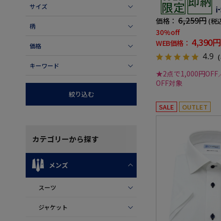
夏
サイズ
6,259円
価格：
(税
柄
30%off
4,390円
WEB価格：
価格
4.9
（
キーワード
★2点で1,000円OFF
OFF対象
絞り込む
SALE
OUTLET
カテゴリー
から探す
メンズ
スーツ
ジャケット