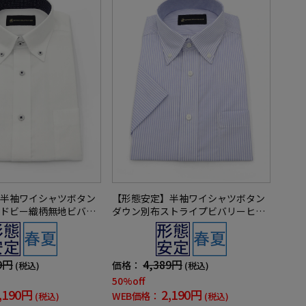
半袖ワイシャツボタン
【形態安定】半袖ワイシャツボタン
ドビー織柄無地ビバリ
ダウン別布ストライプビバリーヒル
クラブ春夏
ズポロクラブ春夏
9円
4,389円
価格：
(税込)
(税込)
50%off
,190円
2,190円
WEB価格：
(税込)
(税込)