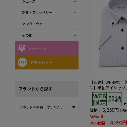
シューズ
雑貨・アクセサリー
アンダーウェア
その他
レディース
アウトレット
【即納】WEB限定
ン】半袖アイシャツ
ブランド
から探す
トレッチストライプi-
ツ春夏
6,259円
価格：
(税
30%off
4,390円
WEB価格：