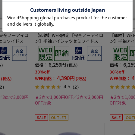
【完全ノーアイロ
【即納】WEB限定【完全ノーアイロ
【即納】WE
セミワイドスト
ン】半袖アイシャツセミワイドスト
ン】半袖アイ
hirtワイシャツ
レッチストライプi-shirtワイシャツ
トレッチ織柄無
春夏
春夏
6,259円
6,25
価格：
価格：
込)
(税込)
30%off
30%off
4,390円
4
WEB価格：
WEB価格：
(税込)
(税込)
4.5
2）
（2）
／3点で3,000円
★2点で1,000円OFF／3点で3,000円
★2点で1,00
OFF対象
OFF対象
SALE
OUTLET
SALE
OUT