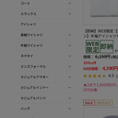
コート
スラックス
アイシャツ
【即納】WEB限定
長袖ワイシャツ
ン】半袖アイシャツ
レッチストライプi-s
半袖ワイシャツ
春夏
6,259円
ネクタイ
価格：
(税
30%off
メンズフォーマル
4,390円
WEB価格：
4.5
（
カジュアルアウター
★2点で1,000円OFF
カジュアルインナー
OFF対象
カジュアルパンツ
SALE
OUTLET
バッグ