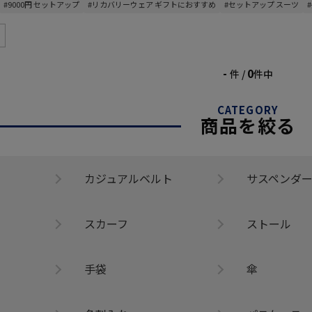
#9000円 セットアップ
#リカバリーウェア ギフトにおすすめ
#セットアップ スーツ
-
0
件 /
件中
CATEGORY
商品を絞る
カジュアルベルト
サスペンダ
スカーフ
ストール
手袋
傘