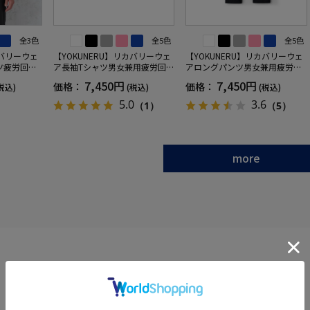
全3色
全5色
全5色
カバリーウェ
【YOKUNERU】リカバリーウェ
【YOKUNERU】リカバリーウェ
ツ疲労回復
ア長袖Tシャツ男女兼用疲労回復
アロングパンツ男女兼用疲労回
ANOMIX
血行促進遠赤外線快眠NANOMIX
復血行促進遠赤外線快眠NANOM
7,450円
7,450円
価格：
価格：
税込)
(税込)
(税込)
SS～LLサイ
(R)【一般医療機器】SS～LLサイ
IX(R)【一般医療機器】SS～LLサ
ズ
イズ
5.0
3.6
（1）
（5）
more