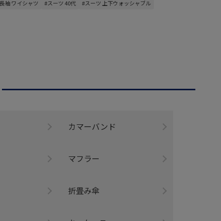
#長袖 ワイシャツ
#スーツ 40代
#スーツ 上下ウォッシャブル
ー
カマーバンド
マフラー
折畳み傘