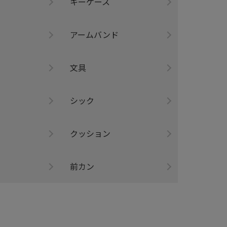
キーケース
アームバンド
ー
文具
シック
クッション
前カン