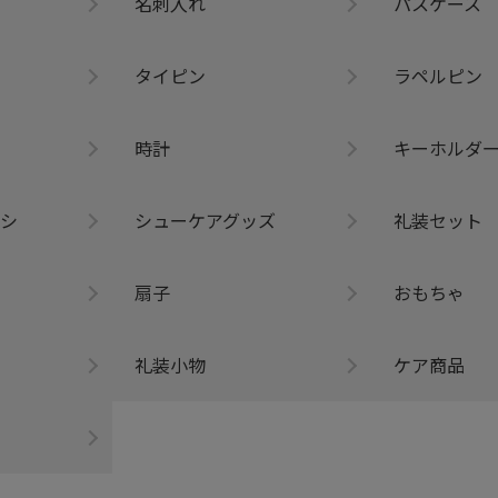
名刺入れ
パスケース
タイピン
ラペルピン
時計
キーホルダ
シ
シューケアグッズ
礼装セット
扇子
おもちゃ
礼装小物
ケア商品