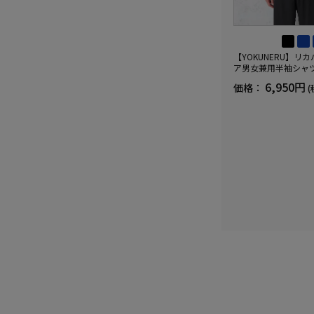
【YOKUNERU】リ
ア男女兼用半袖シャ
血行促進遠赤外線快眠N
6,950円
価格：
(
(R)【一般医療機器】
ズ