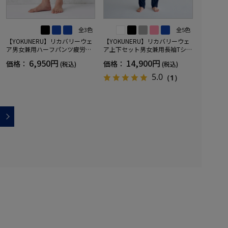
全3色
全5色
【YOKUNERU】リカバリーウェ
【YOKUNERU】リカバリーウェ
ア男女兼用ハーフパンツ疲労回
ア上下セット男女兼用長袖Tシャ
復血行促進遠赤外線快眠NANOM
ツ+ロングパンツ疲労回復血行促
6,950円
14,900円
価格：
価格：
(税込)
(税込)
IX(R)【一般医療機器】SS～LLサ
進遠赤外線快眠NANOMIX(R)【一
イズ
般医療機器】SS～LLサイズ
5.0
（1）