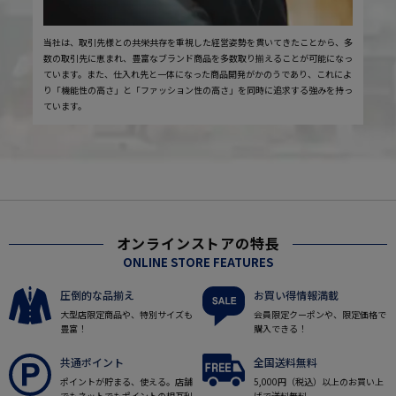
当社は、取引先様との共栄共存を重視した経営姿勢を貫いてきたことから、多
数の取引先に恵まれ、豊富なブランド商品を多数取り揃えることが可能になっ
ています。また、仕入れ先と一体になった商品開発がかのうであり、これによ
り「機能性の高さ」と「ファッション性の高さ」を同時に追求する強みを持っ
ています。
オンラインストアの特長
ONLINE STORE FEATURES
圧倒的な品揃え
お買い得情報満載
大型店限定商品や、特別サイズも
会員限定クーポンや、限定価格で
豊富！
購入できる！
共通ポイント
全国送料無料
ポイントが貯まる、使える。店舗
5,000円（税込）以上のお買い上
でもネットでもポイントの相互利
げで送料無料