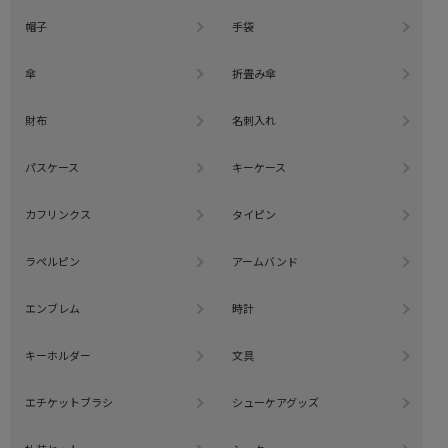
帽子
手袋
傘
折畳み傘
財布
名刺入れ
パスケース
キーケース
カフリンクス
タイピン
ラペルピン
アームバンド
エンブレム
時計
キーホルダー
文具
エチケットブラシ
シューケアグッズ