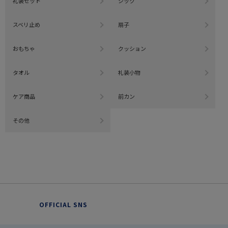
礼装セット
シック
スベリ止め
扇子
おもちゃ
クッション
タオル
礼装小物
ケア商品
前カン
その他
OFFICIAL SNS