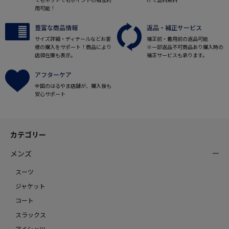
用可能！
豊富な商品情報
返品・補正サービス
サイズ詳細・ディテールなどお客
補正前・着用前の返品可能
様の購入をサポート！商品により
※一部返品不可商品あり購入時の
店頭在庫も表示。
補正サービスも承ります。
アフターケア
全国のはるやま店舗が、購入後も
安心サポート
カテゴリー
メンズ
スーツ
ジャケット
コート
スラックス
アイシャツ