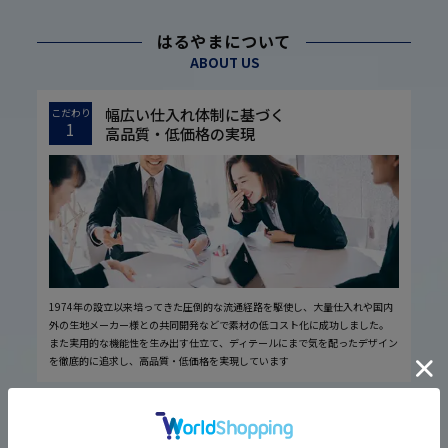
はるやまについて
ABOUT US
幅広い仕入れ体制に基づく
こだわり
1
高品質・低価格の実現
1974年の設立以来培ってきた圧倒的な流通経路を駆使し、大量仕入れや国内
外の生地メーカー様との共同開発などで素材の低コスト化に成功しました。
また実用的な機能性を生み出す仕立て、ディテールにまで気を配ったデザイン
を徹底的に追求し、高品質・低価格を実現しています
厳しい品質管理体制に基づく
こだわり
2
安心の実現