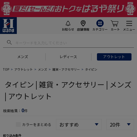
お知らせ
店舗情報
カテゴリー
カート
メニュー
 ギフトにおすすめ
#セットアップ スーツ
#長袖 ワイシャツ
#スー
メンズ
レディース
アウトレット
TOP
アウトレット
メンズ
雑貨・アクセサリー
タイピン
タイピン | 雑貨・アクセサリー | メンズ
| アウトレット
0
検索結果：
件
カラーをまとめる
絞り込み条件