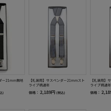
ダー21mm無地
【礼装用】サスペンダー21mmスト
【礼装用】サ
ライプ柄通年
ライプ柄通年
2,189円
2,1
価格：
価格：
込)
(税込)