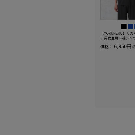
【YOKUNERU】リ
ア男女兼用半袖シャ
血行促進遠赤外線快眠N
6,950円
価格：
(
(R)【一般医療機器】
ズ