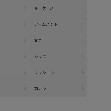
キーケース
アームバンド
ー
文具
シック
クッション
前カン