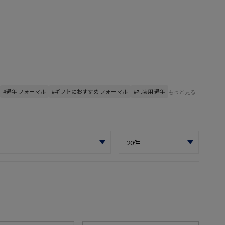
#通年 フォーマル
#ギフトにおすすめ フォーマル
#礼装用 通年
もっと見る