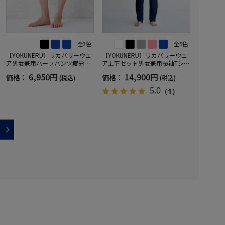
全3色
全5色
【YOKUNERU】リカバリーウェ
【YOKUNERU】リカバリーウェ
ア男女兼用ハーフパンツ疲労回
ア上下セット男女兼用長袖Tシャ
復血行促進遠赤外線快眠NANOM
ツ+ロングパンツ疲労回復血行促
6,950円
14,900円
価格：
価格：
(税込)
(税込)
IX(R)【一般医療機器】SS～LLサ
進遠赤外線快眠NANOMIX(R)【一
イズ
般医療機器】SS～LLサイズ
5.0
（1）