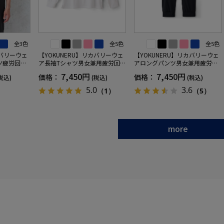
全3色
全5色
全5色
カバリーウェ
【YOKUNERU】リカバリーウェ
【YOKUNERU】リカバリーウェ
ツ疲労回復
ア長袖Tシャツ男女兼用疲労回復
アロングパンツ男女兼用疲労回
ANOMIX
血行促進遠赤外線快眠NANOMIX
復血行促進遠赤外線快眠NANOM
7,450円
7,450円
価格：
価格：
税込)
(税込)
(税込)
SS～LLサイ
(R)【一般医療機器】SS～LLサイ
IX(R)【一般医療機器】SS～LLサ
ズ
イズ
5.0
3.6
（1）
（5）
more