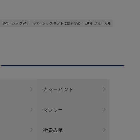
#ベーシック 通年
#ベーシック ギフトにおすすめ
#通年 フォーマル
ー
カマーバンド
マフラー
折畳み傘