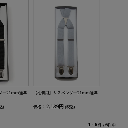
ダー21mm通年
【礼装用】サスペンダー21mm通年
2,189円
価格：
込)
(税込)
1 - 6
6
件 /
件中