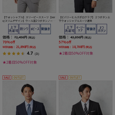
【ウォッシャブル】スリーピーススーツ【ner
【ビバリーヒルズポロクラブ】２つボタン上
o/スリムデザイン】ウール混2つボタンノータ
下ウォッシャブルスーツ通年
ックストライプ
価格：
価格：
72,490円
43,890円
(税込)
(税込)
70%off
57%off
21,890円
18,700円
WEB価格：
(税込)
WEB価格：
(税込)
4.7
★2着目50%OFF対象
（3）
★2着目50%OFF対象
SALE
OUTLET
SALE
OUTLET