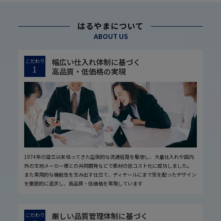
はるやまについて
ABOUT US
幅広い仕入れ体制に基づく
こだわり
1
高品質・低価格の実現
1974年の設立以来培ってきた圧倒的な流通経路を駆使し、大量仕入れや国内
外の生地メーカー様との共同開発などで素材の低コスト化に成功しました。
また実用的な機能性を生み出す仕立て、ディテールにまで気を配ったデザイン
を徹底的に追求し、高品質・低価格を実現しています
厳しい品質管理体制に基づく
こだわり