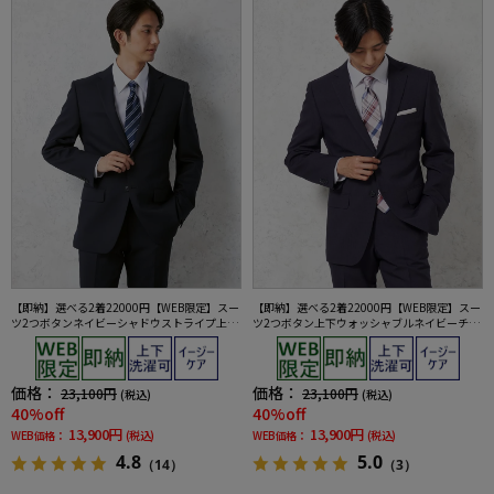
【即納】選べる2着22000円【WEB限定】スー
【即納】選べる2着22000円【WEB限定】スー
ツ2つボタンネイビーシャドウストライプ上下
ツ2つボタン上下ウォッシャブルネイビーチェ
ウォッシャブル3シーズン対応
ック
価格：
価格：
23,100円
23,100円
(税込)
(税込)
40%off
40%off
13,900円
13,900円
WEB価格：
(税込)
WEB価格：
(税込)
4.8
5.0
（14）
（3）