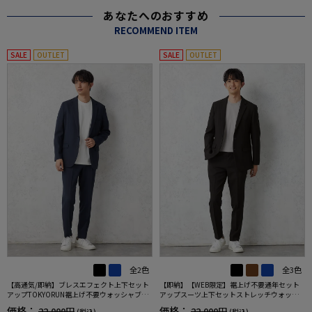
あなたへのおすすめ
RECOMMEND ITEM
SALE
OUTLET
SALE
OUTLET
全2色
全3色
【高通気/即納】ブレスエフェクト上下セット
【即納】【WEB限定】裾上げ不要通年セット
アップTOKYORUN裾上げ不要ウォッシャブル
アップスーツ上下セットストレッチウォッシ
ストレッチブレスエフェクト生地背抜き2ボタ
ャブル【TOKYORUN】
価格：
価格：
22,000円
22,000円
(税込)
(税込)