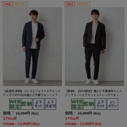
SALE
OUTLET
SALE
OUTLET
【高通気/即納】ブレスエフェクト上下セット
【即納】【WEB限定】裾上げ不要通年セット
アップTOKYORUN裾上げ不要ウォッシャブル
アップスーツ上下セットストレッチウォッシ
ストレッチブレスエフェクト生地背抜き2ボタ
ャブル【TOKYORUN】
ンジャケットウエストシャーリングノータッ
クパンツ
価格：
価格：
22,000円
22,000円
(税込)
(税込)
37%off
37%off
13,900円
13,900円
WEB価格：
(税込)
WEB価格：
(税込)