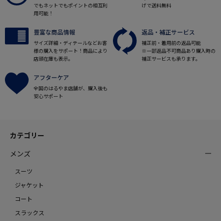
でもネットでもポイントの相互利
げで送料無料
用可能！
豊富な商品情報
返品・補正サービス
サイズ詳細・ディテールなどお客
補正前・着用前の返品可能
様の購入をサポート！商品により
※一部返品不可商品あり購入時の
店頭在庫も表示。
補正サービスも承ります。
アフターケア
全国のはるやま店舗が、購入後も
安心サポート
カテゴリー
メンズ
スーツ
ジャケット
コート
スラックス