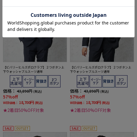
【ビバリーヒルズポロクラブ】２つボタン上
【ビバリーヒルズポロクラブ】２つボタン上
下ウォッシャブルスーツ通年
下ウォッシャブルスーツ通年
価格：
価格：
43,890円
43,890円
(税込)
(税込)
57%off
57%off
18,700円
18,700円
WEB価格：
(税込)
WEB価格：
(税込)
★2着目50%OFF対象
★2着目50%OFF対象
SALE
OUTLET
SALE
OUTLET