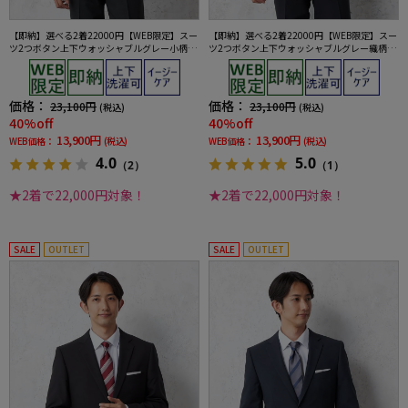
【即納】選べる2着22000円【WEB限定】スー
【即納】選べる2着22000円【WEB限定】スー
ツ2つボタン上下ウォッシャブルグレー小柄3
ツ2つボタン上下ウォッシャブルグレー織柄無
シーズン対応
地3シーズン対応
価格：
価格：
23,100円
23,100円
(税込)
(税込)
40%off
40%off
13,900円
13,900円
WEB価格：
(税込)
WEB価格：
(税込)
4.0
5.0
（2）
（1）
★2着で22,000円対象！
★2着で22,000円対象！
SALE
OUTLET
SALE
OUTLET