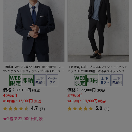
【即納】選べる2着22000円【WEB限定】スー
【高通気/即納】ブレスエフェクト上下セット
ツ2つボタン上下ウォッシャブルネイビースト
アップTOKYORUN裾上げ不要ウォッシャブル
ライプ3シーズン対応
ストレッチブレスエフェクト生地背抜き2ボタ
ンジャケットウエストシャーリングノータッ
クパンツ
価格：
価格：
23,100円
22,000円
(税込)
(税込)
40%off
37%off
13,900円
13,900円
WEB価格：
(税込)
WEB価格：
(税込)
4.7
5.0
（3）
（1）
★2着で22,000円対象！