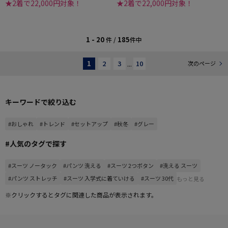
★2着で22,000円対象！
★2着で22,000円対象！
1 - 20
185
件 /
件中
1
2
3
...
10
次のページ
キーワードで絞り込む
#おしゃれ
#トレンド
#セットアップ
#秋冬
#グレー
#人気のタグで探す
#スーツ ノータック
#パンツ 洗える
#スーツ 2つボタン
#洗える スーツ
#パンツ ストレッチ
#スーツ 入学式に着ていける
#スーツ 30代
もっと見る
※クリックするとタグに関連した商品が表示されます。