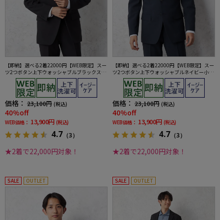
【即納】選べる2着22000円【WEB限定】スー
【即納】選べる2着22000円【WEB限定】スー
ツ2つボタン上下ウォッシャブルブラックスト
ツ2つボタン上下ウォッシャブルネイビー小柄
ライプ3シーズン対応
3シーズン対応
価格：
価格：
23,100円
23,100円
(税込)
(税込)
40%off
40%off
13,900円
13,900円
WEB価格：
(税込)
WEB価格：
(税込)
4.7
4.7
（3）
（3）
★2着で22,000円対象！
★2着で22,000円対象！
SALE
OUTLET
SALE
OUTLET