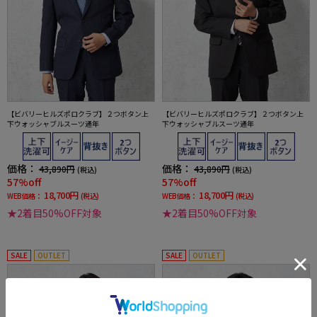
【ビバリーヒルズポロクラブ】２つボタン上
【ビバリーヒルズポロクラブ】２つボタン上
下ウォッシャブルスーツ通年
下ウォッシャブルスーツ通年
価格：
価格：
43,890円
43,890円
(税込)
(税込)
57%off
57%off
18,700円
18,700円
WEB価格：
(税込)
WEB価格：
(税込)
★2着目50%OFF対象
★2着目50%OFF対象
SALE
OUTLET
SALE
OUTLET