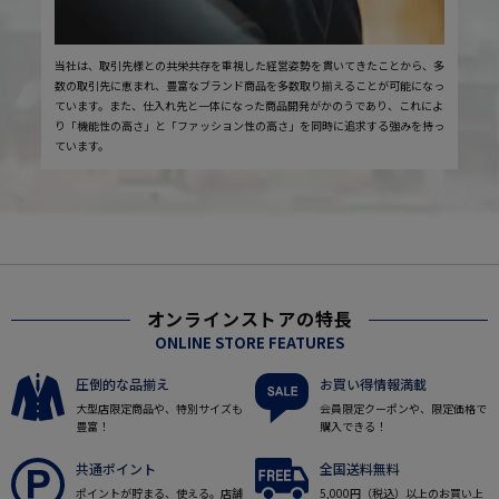
当社は、取引先様との共栄共存を重視した経営姿勢を貫いてきたことから、多
数の取引先に恵まれ、豊富なブランド商品を多数取り揃えることが可能になっ
ています。また、仕入れ先と一体になった商品開発がかのうであり、これによ
り「機能性の高さ」と「ファッション性の高さ」を同時に追求する強みを持っ
ています。
オンラインストアの特長
ONLINE STORE FEATURES
圧倒的な品揃え
お買い得情報満載
大型店限定商品や、特別サイズも
会員限定クーポンや、限定価格で
豊富！
購入できる！
共通ポイント
全国送料無料
ポイントが貯まる、使える。店舗
5,000円（税込）以上のお買い上