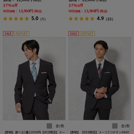
ンジャケットウエストシャーリングノータッ
37%off
37%off
クパンツ
13,900円
13,900円
WEB価格：
(税込)
WEB価格：
(税込)
5.0
4.9
（1）
（23）
SALE
OUTLET
SALE
OUTLET
全1色
全1色
【即納】選べる2着22000円【WEB限定】スー
【即納】【WEB限定】スーツ2つボタン4WAY