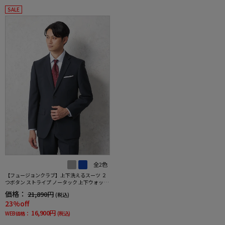
SALE
全2色
【フュージョンクラブ】上下洗えるスーツ ２
つボタン ストライプ ノータック 上下ウォッシ
ャブル 通年 ポリエステル100%
価格：
21,890円
(税込)
23%off
16,900円
WEB価格：
(税込)