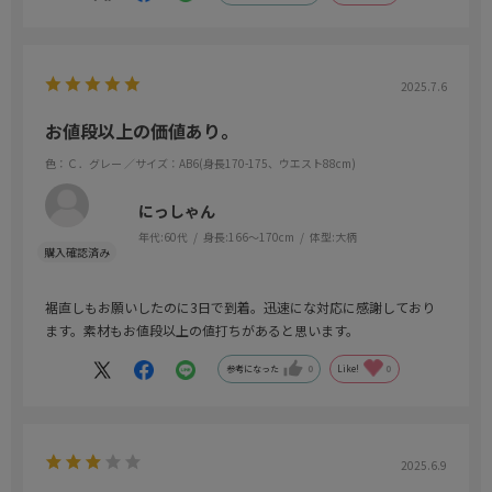
2025.7.6
お値段以上の価値あり。
色：Ｃ．グレー
／サイズ：AB6(身長170-175、ウエスト88cm)
にっしゃん
年代:
60代
身長:
166～170cm
体型:
大柄
裾直しもお願いしたのに3日で到着。迅速にな対応に感謝しており
ます。素材もお値段以上の値打ちがあると思います。
参考になった
0
Like!
0
2025.6.9