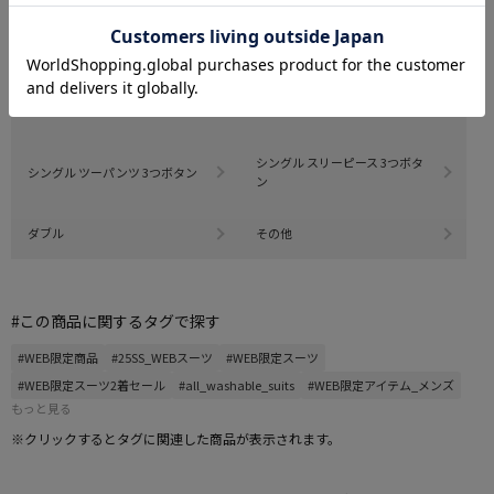
シングル ツーピース 2つボタン
シングル ツーパンツ 2つボタン
シングル スリーピース 2つボタ
シングル ツーピース 3つボタン
ン
シングル スリーピース 3つボタ
シングル ツーパンツ 3つボタン
ン
ダブル
その他
#この商品に関するタグで探す
#WEB限定商品
#25SS_WEBスーツ
#WEB限定スーツ
#WEB限定スーツ2着セール
#all_washable_suits
#WEB限定アイテム_メンズ
もっと見る
※クリックするとタグに関連した商品が表示されます。