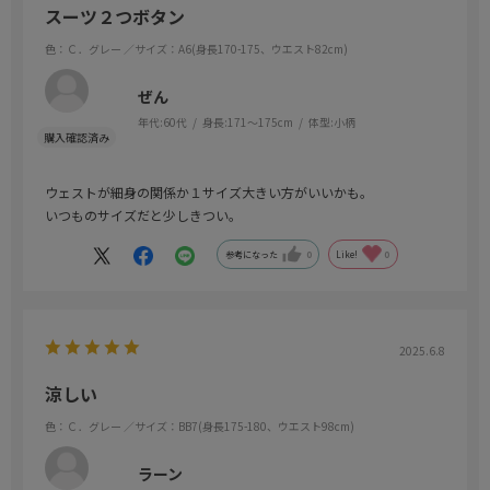
スーツ２つボタン
色：Ｃ．グレー
／サイズ：A6(身長170-175、ウエスト82cm)
ぜん
年代:
60代
身長:
171～175cm
体型:
小柄
ウェストが細身の関係か１サイズ大きい方がいいかも。
いつものサイズだと少しきつい。
参考になった
0
Like!
0
2025.6.8
涼しい
色：Ｃ．グレー
／サイズ：BB7(身長175-180、ウエスト98cm)
ラーン