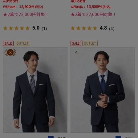
40%off
40%off
13,900円
13,900円
WEB価格：
(税込)
WEB価格：
(税込)
★2着で22,000円対象！
★2着で22,000円対象！
5.0
4.8
（1）
（4）
SALE
OUTLET
SALE
OUTLET
3
4