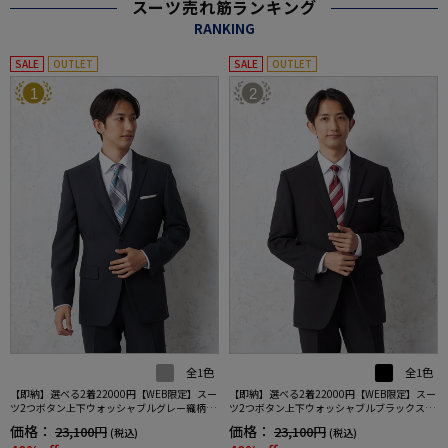
スーツ売れ筋ランキング
RANKING
SALE
OUTLET
SALE
OUTLET
1
2
全1色
全1色
【即納】選べる2着22000円【WEB限定】スー
【即納】選べる2着22000円【WEB限定】スー
ツ2つボタン上下ウォッシャブルグレー織柄無
ツ2つボタン上下ウォッシャブルブラックスト
地3シーズン対応
ライプ3シーズン対応
価格：
価格：
23,100円
23,100円
(税込)
(税込)