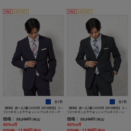
SALE
OUTLET
SALE
OUTLET
全1色
全1色
【即納】選べる2着22000円【WEB限定】スー
【即納】選べる2着22000円【WEB限定】スー
ツ2つボタン上下ウォッシャブルネイビーチェ
ツ2つボタン上下ウォッシャブルネイビーシャ
ック
ドウストライプ
価格：
価格：
23,100円
23,100円
(税込)
(税込)
40%off
40%off
13,900円
13,900円
WEB価格：
(税込)
WEB価格：
(税込)