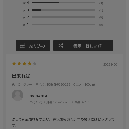
★
4
(3)
★
3
(1)
★
2
(0)
★
1
(0)
絞り込み
表示：新しい順
2025.9.20
出来れば
色：Ｃ．グレー
／サイズ：BB8(身長180-185、ウエスト100cm)
no name
年代:
50代
身長:
171～175cm
体型:
ふつう
洗っても型崩れせず良い。通気性も良く近年の暑さにはピッタリで
す。