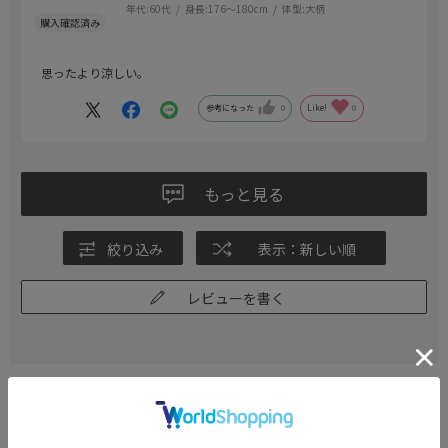
年代:
60代
身長:
176～180cm
体型:
大柄
思ったより涼しい。
参考になった
0
Like!
0
もっと見る
絞り込み
表示：新しい順
レビューを書く
CATEGORY
商品を絞る