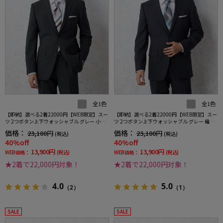
全1色
全1色
【即納】選べる2着22000円【WEB限定】スー
【即納】選べる2着22000円【WEB限定】スー
ツ 2つボタン上下ウォッシャブル グレー 小柄
ツ 2つボタン上下ウォッシャブル グレー 織柄
3シーズン対応
無地 3シーズン対応
価格：
価格：
23,100円
23,100円
(税込)
(税込)
40%off
40%off
13,900円
13,900円
WEB価格：
(税込)
WEB価格：
(税込)
★2着で22,000円対象！
★2着で22,000円対象！
4.0
5.0
（2）
（1）
SALE
SALE