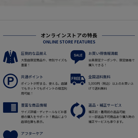
オンラインストアの特長
ONLINE STORE FEATURES
圧倒的な品揃え
お買い得情報満載
大型店限定商品や、特別サイズも
会員限定クーポンや、限定価格で
豊富！
購入できる！
共通ポイント
全国送料無料
ポイントが貯まる、使える。店舗
5,000円（税込）以上のお買い上
でもネットでもポイントの相互利
げで送料無料
用可能！
豊富な商品情報
返品・補正サービス
サイズ詳細・ディテールなどお客
補正前・着用前の返品可能
様の購入をサポート！商品により
※一部返品不可商品あり購入時の
店頭在庫も表示。
補正サービスも承ります。
アフターケア