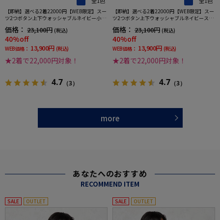
全1色
全1色
【即納】選べる2着22000円【WEB限定】スー
【即納】選べる2着22000円【WEB限定】スー
ツ2つボタン上下ウォッシャブルネイビー小柄
ツ2つボタン上下ウォッシャブルネイビースト
3シーズン対応
ライプ3シーズン対応
価格：
価格：
23,100円
23,100円
(税込)
(税込)
40%off
40%off
13,900円
13,900円
WEB価格：
(税込)
WEB価格：
(税込)
★2着で22,000円対象！
★2着で22,000円対象！
4.7
4.7
（3）
（3）
more
あなたへのおすすめ
RECOMMEND ITEM
SALE
OUTLET
SALE
OUTLET