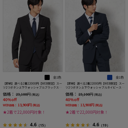
全1色
全1色
【即納】選べる2着22000円【WEB限定】スー
【即納】選べる2着22000円【WEB限定】スー
ツ2つボタン上下ウォッシャブルブラックスト
ツ2つボタン上下ウォッシャブルネイビースト
ライプ
ライプ
価格：
価格：
23,100円
23,100円
(税込)
(税込)
40%off
40%off
13,900円
13,900円
WEB価格：
(税込)
WEB価格：
(税込)
★2着で22,000円対象！
★2着で22,000円対象！
4.6
4.6
（15）
（19）