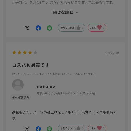
出来れば、ズボン(パンツ)が別でも良いので買えれば最高ですね。
やはり洗濯の頻度が違うのと上着との消耗が違うので…
続きを読む
ズボンは一年持たないかも…
ズボンだけ欲しいですね
参考になった
0
Like!
0
2025.7.28
コスパも最高です
色：Ｃ．グレー
／サイズ：BB7(身長175-180、ウエスト98cm)
no name
年代:
50代
身長:
176～180cm
体型:
大柄
品物もよく、スーツの裾上げをしても13000円台とコスパも最高で
す。
参考になった
0
Like!
0