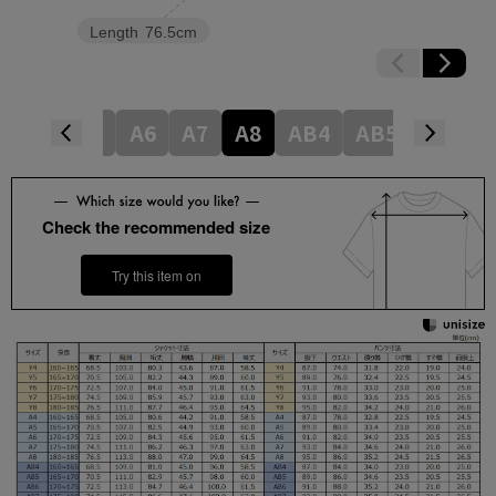
Length
76.5cm
A4
A5
A6
A7
A8
AB4
AB5
AB6
Check the recommended size
Try this item on