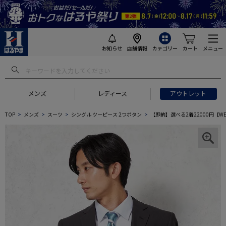
お知らせ
店舗情報
カテゴリー
カート
メニュー
メンズ
レディース
アウトレット
TOP
メンズ
スーツ
シングル ツーピース 2つボタン
【即納】選べる2着22000円【W