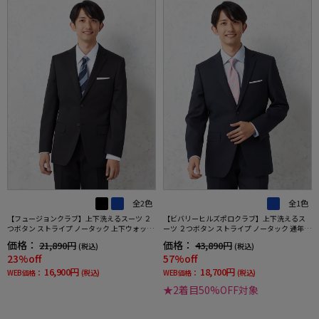
全2色
全1色
【フュージョンクラブ】上下洗えるスーツ ２
【ビバリーヒルズポロクラブ】上下洗えるス
つボタン ストライプ ノータック 上下ウォッシ
ーツ ２つボタン ストライプ ノータック 通年
ャブル 通年 ポリエステル100%
ポリエステル100％
価格：
価格：
21,890円
43,890円
(税込)
(税込)
23%off
57%off
16,900円
18,700円
WEB価格：
(税込)
WEB価格：
(税込)
★2着目50%OFF対象