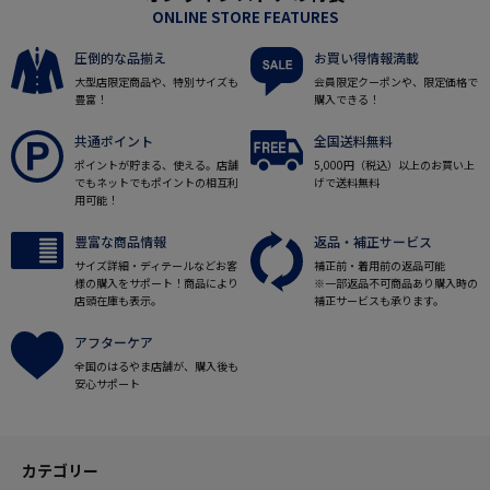
ONLINE STORE FEATURES
圧倒的な品揃え
お買い得情報満載
大型店限定商品や、特別サイズも
会員限定クーポンや、限定価格で
豊富！
購入できる！
共通ポイント
全国送料無料
ポイントが貯まる、使える。店舗
5,000円（税込）以上のお買い上
でもネットでもポイントの相互利
げで送料無料
用可能！
豊富な商品情報
返品・補正サービス
サイズ詳細・ディテールなどお客
補正前・着用前の返品可能
様の購入をサポート！商品により
※一部返品不可商品あり購入時の
店頭在庫も表示。
補正サービスも承ります。
アフターケア
全国のはるやま店舗が、購入後も
安心サポート
カテゴリー