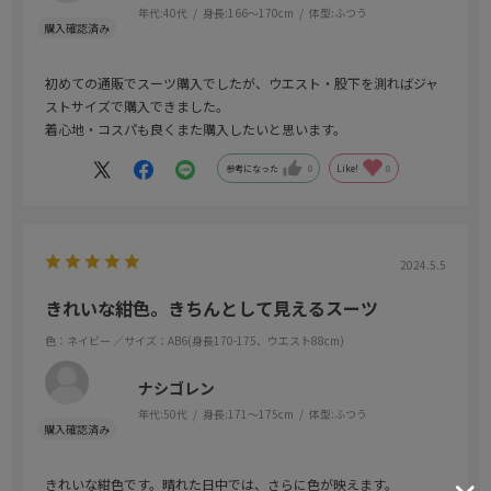
年代:
40代
身長:
166～170cm
体型:
ふつう
初めての通販でスーツ購入でしたが、ウエスト・股下を測ればジャ
ストサイズで購入できました。
着心地・コスパも良くまた購入したいと思います。
参考になった
0
Like!
0
2024.5.5
きれいな紺色。きちんとして見えるスーツ
色：ネイビー
／サイズ：AB6(身長170-175、ウエスト88cm)
ナシゴレン
年代:
50代
身長:
171～175cm
体型:
ふつう
きれいな紺色です。晴れた日中では、さらに色が映えます。