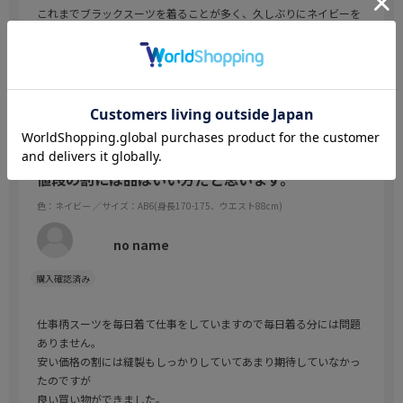
これまでブラックスーツを着ることが多く、久しぶりにネイビーを
買いました。このブランドでのネイビーの２着目も検討中です。
参考になった
0
Like!
0
2024.4.24
値段の割には品はいい方だと思います。
色：ネイビー
／サイズ：AB6(身長170-175、ウエスト88cm)
no name
仕事柄スーツを毎日着て仕事をしていますので毎日着る分には問題
ありません。
安い価格の割には縫製もしっかりしていてあまり期待していなかっ
たのですが
良い買い物ができました。