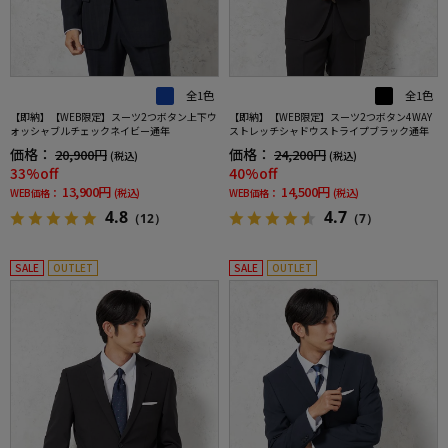
全1色
全1色
【即納】【WEB限定】スーツ2つボタン上下ウ
【即納】【WEB限定】スーツ2つボタン4WAY
ォッシャブルチェックネイビー通年
ストレッチシャドウストライプブラック通年
価格：
価格：
20,900円
24,200円
(税込)
(税込)
33%off
40%off
13,900円
14,500円
WEB価格：
(税込)
WEB価格：
(税込)
4.8
4.7
（12）
（7）
SALE
OUTLET
SALE
OUTLET