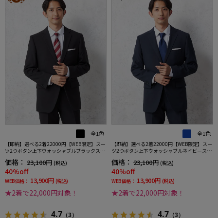
全1色
全1色
【即納】選べる2着22000円【WEB限定】スー
【即納】選べる2着22000円【WEB限定】スー
ツ2つボタン上下ウォッシャブルブラックスト
ツ2つボタン上下ウォッシャブルネイビースト
ライプ3シーズン対応
ライプ3シーズン対応
価格：
価格：
23,100円
23,100円
(税込)
(税込)
40%off
40%off
13,900円
13,900円
WEB価格：
(税込)
WEB価格：
(税込)
★2着で22,000円対象！
★2着で22,000円対象！
4.7
4.7
（3）
（3）