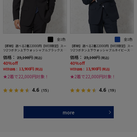
全1色
全1色
【即納】選べる2着22000円【WEB限定】スー
【即納】選べる2着22000円【WEB限定】スー
ツ2つボタン上下ウォッシャブルブラックスト
ツ2つボタン上下ウォッシャブルネイビースト
ライプ
ライプ
価格：
価格：
23,100円
23,100円
(税込)
(税込)
40%off
40%off
13,900円
13,900円
WEB価格：
(税込)
WEB価格：
(税込)
★2着で22,000円対象！
★2着で22,000円対象！
4.6
4.6
（15）
（19）
more