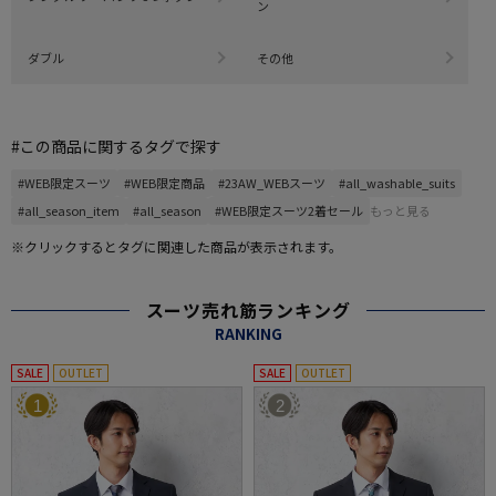
ン
ダブル
その他
#この商品に関するタグで探す
#WEB限定スーツ
#WEB限定商品
#23AW_WEBスーツ
#all_washable_suits
#all_season_item
#all_season
#WEB限定スーツ2着セール
もっと見る
※クリックするとタグに関連した商品が表示されます。
スーツ売れ筋ランキング
RANKING
SALE
OUTLET
SALE
OUTLET
1
2