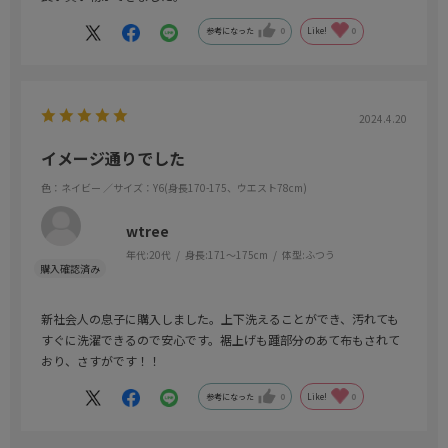
参考になった
0
Like!
0
2024.4.20
イメージ通りでした
色：ネイビー
／サイズ：Y6(身長170-175、ウエスト78cm)
wtree
年代:
20代
身長:
171～175cm
体型:
ふつう
新社会人の息子に購入しました。上下洗えることができ、汚れても
すぐに洗濯できるので安心です。裾上げも踵部分のあて布もされて
おり、さすがです！！
参考になった
0
Like!
0