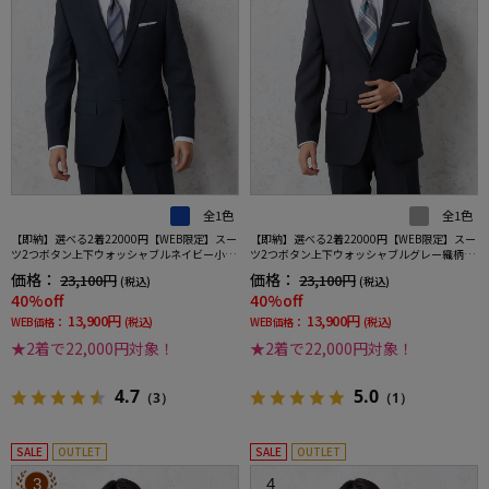
全1色
全1色
【即納】選べる2着22000円【WEB限定】スー
【即納】選べる2着22000円【WEB限定】スー
ツ2つボタン上下ウォッシャブルネイビー小柄
ツ2つボタン上下ウォッシャブルグレー織柄無
3シーズン対応
地3シーズン対応
価格：
価格：
23,100円
23,100円
(税込)
(税込)
40%off
40%off
13,900円
13,900円
WEB価格：
(税込)
WEB価格：
(税込)
★2着で22,000円対象！
★2着で22,000円対象！
4.7
5.0
（3）
（1）
SALE
OUTLET
SALE
OUTLET
3
4