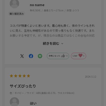
no name
年代:
50代
身長:
171～175cm
体型:
ふつう
コスパが物凄くよいと思います。着心地も良く、体のラインもきれ
いに見え、生地も伸縮性があるので突っ張りもなく快適です。また
お願いする予定です。が、残念なのは商品ではなくこの会社の対応
ですね。注文した後何も連絡がないので、こちらがどうなっている
続きを読む
のかを問い合わせたら、忘れていたのでしょうが、システム障害と
かで受付されていませんでした。実はこういうことは初めてではな
いのですよね。１０年近く前にも同じようなことがありました。な
参考になった
0
Like!
0
ので、この会社の風土なのかもしれないです。せっかく商品が良い
ものなのに、売る側がそれをダメにしている典型なのかもしれない
ですね。あとは、このレビューの催促もしつこいです。こんなもの
何度もメールで催促するものだと思わないのですが。しつこいから
2024.5.12
仕方なく書きました。以上、スタッフがダメダメな分を引いて星四
つです。
サイズぴったり
色：ネイビー
／サイズ：AB5(身長165-170、ウエスト86cm)
ほい