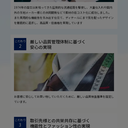
1974年の設立以来培ってきた圧倒的な流通経路を駆使し、大量仕入れや国内
外の生地メーカー様との共同開発などで素材の低コスト化に成功しました。
また実用的な機能性を生み出す仕立て、ディテールにまで気を配ったデザイン
を徹底的に追求し、高品質・低価格を実現しています
厳しい品質管理体制に基づく
こだわり
2
安心の実現
お客様に安心してお買い物していただくために、厳しい品質検査基準を設定し
ています。
取引先様との共栄共存に基づく
こだわり
3
機能性とファッション性の実現