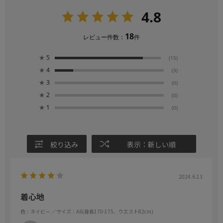
4.8
18
レビュー件数：
件
★
5
(15)
★
4
(3)
★
3
(0)
★
2
(0)
★
1
(0)
絞り込み
表示：新しい順
2024.6.13
着心地
色：ネイビー
／サイズ：A6(身長170-175、ウエスト82cm)