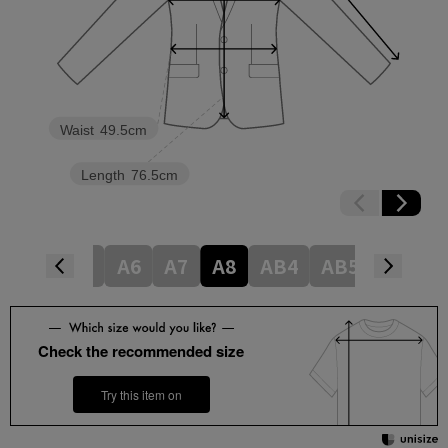
Waist
49.5cm
Length
76.5cm
A4
A5
A6
A7
A8
AB4
AB5
AB6
Check the recommended size
Try this item on