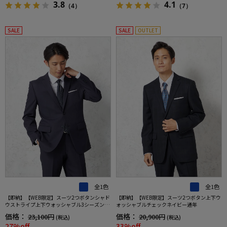
3.8
4.1
（4）
（7）
SALE
SALE
OUTLET
全1色
全1色
【即納】【WEB限定】スーツ2つボタンシャド
【即納】【WEB限定】スーツ2つボタン上下ウ
ウストライプ上下ウォッシャブル3シーズン対
ォッシャブルチェックネイビー通年
応
価格：
価格：
23,100円
20,900円
(税込)
(税込)
27%off
33%off