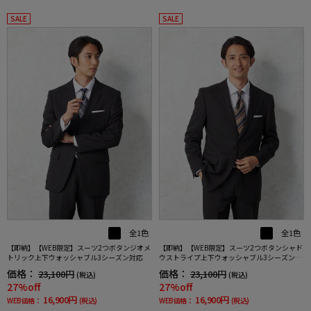
SALE
SALE
全1色
全1色
【即納】【WEB限定】スーツ2つボタンジオメ
【即納】【WEB限定】スーツ2つボタンシャド
トリック上下ウォッシャブル3シーズン対応
ウストライプ上下ウォッシャブル3シーズン対
応
価格：
価格：
23,100円
23,100円
(税込)
(税込)
27%off
27%off
16,900円
16,900円
WEB価格：
(税込)
WEB価格：
(税込)