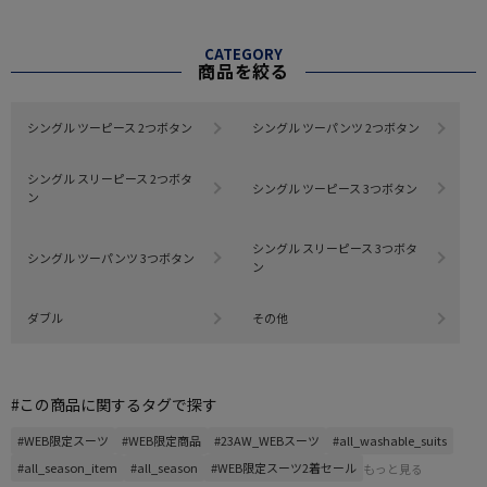
CATEGORY
商品を絞る
シングル ツーピース 2つボタン
シングル ツーパンツ 2つボタン
シングル スリーピース 2つボタ
シングル ツーピース 3つボタン
ン
シングル スリーピース 3つボタ
シングル ツーパンツ 3つボタン
ン
ダブル
その他
#この商品に関するタグで探す
#WEB限定スーツ
#WEB限定商品
#23AW_WEBスーツ
#all_washable_suits
#all_season_item
#all_season
#WEB限定スーツ2着セール
もっと見る