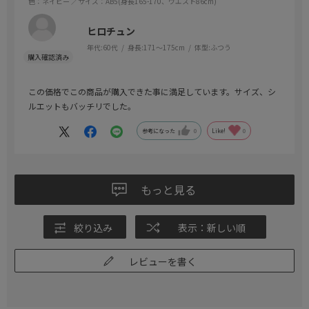
色：ネイビー
／サイズ：AB5(身長165-170、ウエスト86cm)
ヒロチュン
年代:
60代
身長:
171～175cm
体型:
ふつう
この価格でこの商品が購入できた事に満足しています。サイズ、シ
ルエットもバッチリでした。
参考になった
0
Like!
0
もっと見る
絞り込み
表示：新しい順
レビューを書く