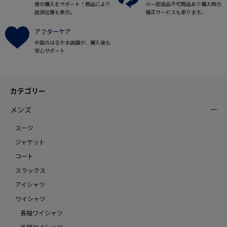
様の購入をサポート！商品により
※一部返品不可商品あり購入時の
店頭在庫も表示。
補正サービスも承ります。
アフターケア
全国のはるやま店舗が、購入後も
安心サポート
カテゴリー
メンズ
スーツ
ジャケット
コート
スラックス
アイシャツ
ワイシャツ
長袖ワイシャツ
半袖ワイシャツ