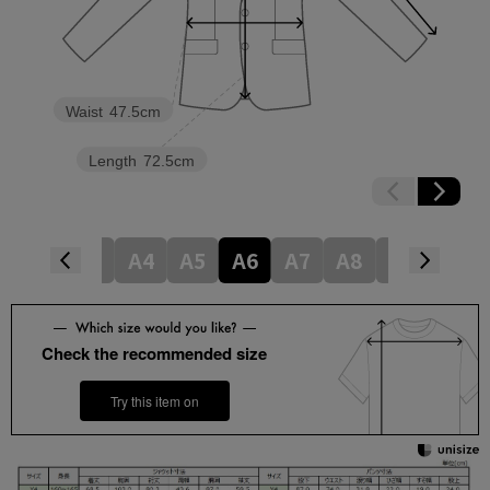
Waist
47.5cm
Length
72.5cm
6
Y7
Y8
A4
A5
A6
A7
A8
AB4
AB
Check the recommended size
Try this item on