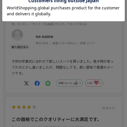
2024.4.20
サイズぴったりでした
色：ネイビー
／サイズ：Y6(身長170-175、ウエスト78cm)
no name
年代:
40代
身長:
176～180cm
体型:
ふつう
子供の卒業式に合わせて新しいスーツを買いました。格子柄が思っ
てたのと少し違いましたが、問題なしです。良い意味で普通のスー
ツです。
参考になった
0
Like!
0
2024.4.11
この価格でこのクオリティーに大満足です。