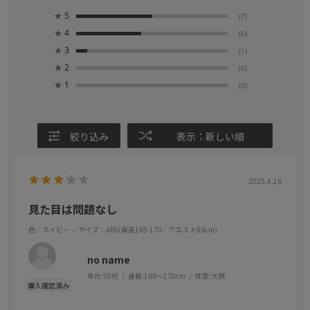
★
5
(7)
★
4
(6)
★
3
(1)
★
2
(0)
★
1
(0)
絞り込み
表示：新しい順
2025.4.16
見た目は問題なし
色：ネイビー
／サイズ：AB5(身長165-170、ウエスト86cm)
no name
年代:
50代
身長:
166～170cm
体型:
大柄