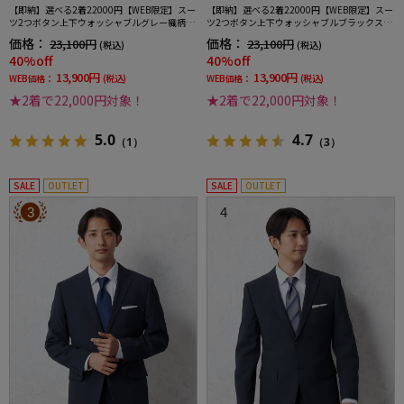
【即納】選べる2着22000円【WEB限定】スー
【即納】選べる2着22000円【WEB限定】スー
ツ2つボタン上下ウォッシャブルグレー織柄無
ツ2つボタン上下ウォッシャブルブラックスト
地3シーズン対応
ライプ3シーズン対応
価格：
価格：
23,100円
23,100円
(税込)
(税込)
40%off
40%off
13,900円
13,900円
WEB価格：
(税込)
WEB価格：
(税込)
★2着で22,000円対象！
★2着で22,000円対象！
5.0
4.7
（1）
（3）
SALE
OUTLET
SALE
OUTLET
3
4