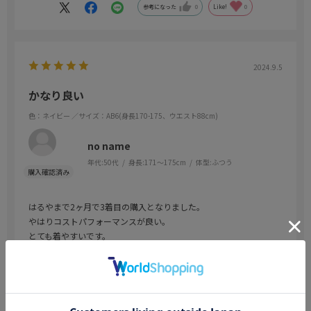
参考になった
0
Like!
0
2024.9.5
かなり良い
色：ネイビー
／サイズ：AB6(身長170-175、ウエスト88cm)
no name
年代:
50代
身長:
171～175cm
体型:
ふつう
はるやまで2ヶ月で3着目の購入となりました。
やはりコストパフォーマンスが良い。
とても着やすいです。
参考になった
0
Like!
0