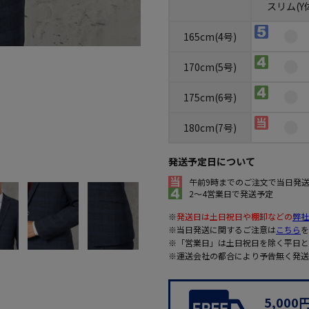
スリム(Y
165cm(4号)
170cm(5号)
175cm(6号)
180cm(7号)
発送予定日について
午前9時までのご注文で当日発
2～4営業日で発送予定
※
発送日は土日祝日や棚卸などの
弊社
※当日発送に関するご注意は
こちら
を
※「営業日」は土日祝日を除く平日と
※運送会社の都合により予告無く発送
5,00