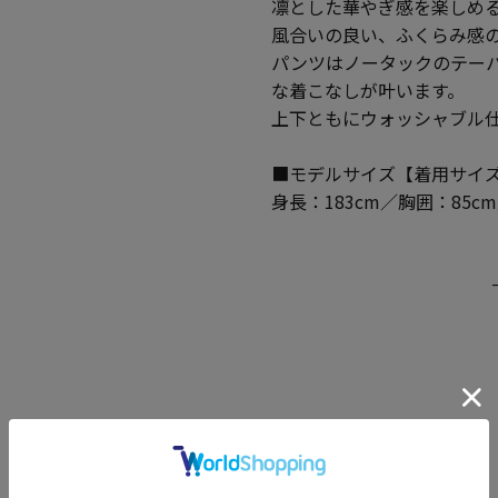
凛とした華やぎ感を楽しめ
風合いの良い、ふくらみ感
パンツはノータックのテー
な着こなしが叶います。
上下ともにウォッシャブル
■モデルサイズ【着用サイズ
身長：183cm／胸囲：85c