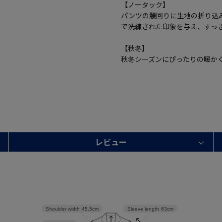
【ノータック】
パンツの腰回りに生地の折り込
で洗練された印象を与え、すっ
【秋冬】
秋冬シーズンにぴったりの暖か
レビュー
Shoulder width
45.5cm
Sleeve length
63cm