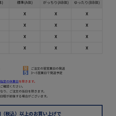
体)
標準(A体)
がっちり(AB体)
ゆったり(BB体)
☓
☓
☓
☓
☓
☓
☓
☓
☓
☓
☓
☓
送
ご注文の翌営業日の発送
3～5営業日で発送予定
指定の休業日
を除きます。
ご確認ください。
なり、ご注文の当日を除きます。
日程が前後する場合がございます。
0円（税込）以上のお買い上げで