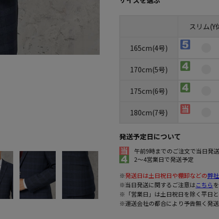
サイズを選ぶ
スリム(Y
165cm(4号)
170cm(5号)
175cm(6号)
180cm(7号)
発送予定日について
午前9時までのご注文で当日発
2～4営業日で発送予定
※
発送日は土日祝日や棚卸などの
弊社
※当日発送に関するご注意は
こちら
を
※「営業日」は土日祝日を除く平日と
※運送会社の都合により予告無く発送