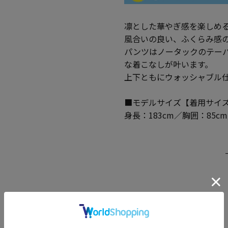
凛とした華やぎ感を楽しめ
風合いの良い、ふくらみ感
パンツはノータックのテー
な着こなしが叶います。
上下ともにウォッシャブル
■モデルサイズ【着用サイズ
身長：183cm／胸囲：85c