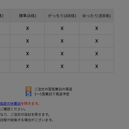
体)
標準(A体)
がっちり(AB体)
ゆったり(BB体)
☓
☓
☓
☓
☓
☓
☓
☓
☓
☓
☓
☓
送
ご注文の翌営業日の発送
3～5営業日で発送予定
指定の休業日
を除きます。
ご確認ください。
なり、ご注文の当日を除きます。
日程が前後する場合がございます。