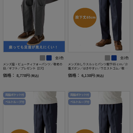
全2色
全2色
メンズ座・ビューティフォーパンツ／敬老の
メンズおしりスルッとパンツ股下65ｃｍ／介
日／ギフト／プレゼント【CF】
護ズボン／はきやすい／ウエストゴム／敬老
の日／ギフト／プレゼント【CF】
価格：
価格：
8,778円
6,138円
(税込)
(税込)