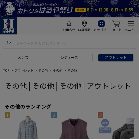
お知らせ
店舗情報
カテゴリー
カート
メニュー
 ギフトにおすすめ
#セットアップ スーツ
#長袖 ワイシャツ
#スー
メンズ
レディース
アウトレット
TOP
アウトレット
その他
その他
その他
その他 | その他 | その他 | アウトレット
その他のランキング
1
2
3