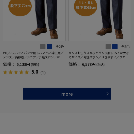
全2色
全2色
おしりスルッとパンツ股下72ｃｍ／紳士用／
メンズおしりスルッとパンツ股下65ｃｍ大き
メンズ／高齢者／シニア／介護ズボン／はき
めサイズ／介護ズボン／はきやすい／ウエス
やすい／ウエストゴム／敬老の日／ギフト／
トゴム／敬老の日／ギフト／プレゼント【C
価格：
価格：
6,138円
6,578円
(税込)
(税込)
プレゼント【CF】
F】
5.0
（1）
more