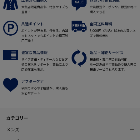
大型店限定商品や、特別サイズも
会員限定クーポンや、限定価格で
豊富！
購入できる！
共通ポイント
全国送料無料
ポイントが貯まる、使える。店舗
5,000円（税込）以上のお買い上
でもネットでもポイントの相互利
げで送料無料
用可能！
豊富な商品情報
返品・補正サービス
サイズ詳細・ディテールなどお客
補正前・着用前の返品可能
様の購入をサポート！商品により
※一部返品不可商品あり購入時の
店頭在庫も表示。
補正サービスも承ります。
アフターケア
全国のはるやま店舗が、購入後も
安心サポート
カテゴリー
メンズ