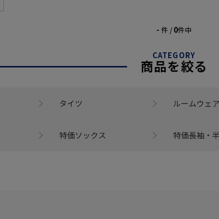
-
0
件 /
件中
CATEGORY
商品を絞る
タイツ
ルームウェ
特価ソックス
特価長袖・