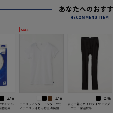
あなたへのおす
RECOMMEND ITEM
SALE
全2色
全3色
全1色
-ファイテン-
デニスラアンダーアンダーウェ
まるで着るカイロタイツアンダ
抗菌防臭ア
アデニスラ汗じみ防止消臭加工
ーウェア保温秋冬
年
通年