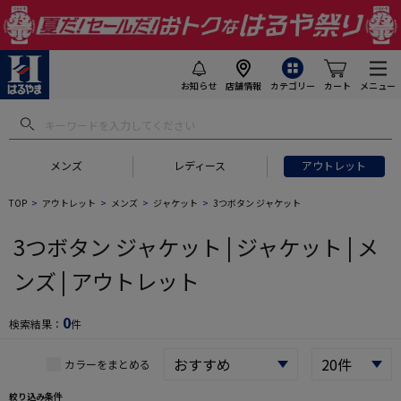
お知らせ
店舗情報
カテゴリー
カート
メニュー
 ギフトにおすすめ
#セットアップ スーツ
#長袖 ワイシャツ
#スー
メンズ
レディース
アウトレット
TOP
アウトレット
メンズ
ジャケット
3つボタン ジャケット
3つボタン ジャケット | ジャケット | メ
ンズ | アウトレット
0
検索結果：
件
カラーをまとめる
絞り込み条件