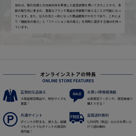
当社は、取引先様との共栄共存を重視した経営姿勢を貫いてきたことから、多
数の取引先に恵まれ、豊富なブランド商品を多数取り揃えることが可能になっ
ています。また、仕入れ先と一体になった商品開発がかのうであり、これによ
り「機能性の高さ」と「ファッション性の高さ」を同時に追求する強みを持っ
ています。
オンラインストアの特長
ONLINE STORE FEATURES
圧倒的な品揃え
お買い得情報満載
大型店限定商品や、特別サイズも
会員限定クーポンや、限定価格で
豊富！
購入できる！
共通ポイント
全国送料無料
ポイントが貯まる、使える。店舗
5,000円（税込）以上のお買い上
でもネットでもポイントの相互利
げで送料無料
用可能！