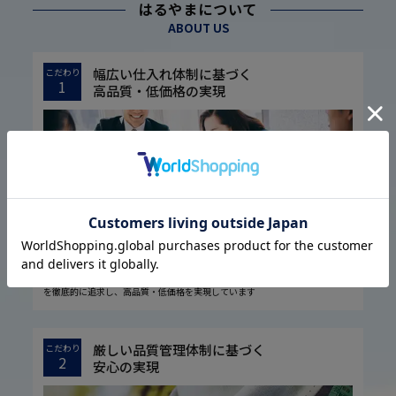
はるやまについて
ABOUT US
幅広い仕入れ体制に基づく
こだわり
1
高品質・低価格の実現
1974年の設立以来培ってきた圧倒的な流通経路を駆使し、大量仕入れや国内
外の生地メーカー様との共同開発などで素材の低コスト化に成功しました。
また実用的な機能性を生み出す仕立て、ディテールにまで気を配ったデザイン
を徹底的に追求し、高品質・低価格を実現しています
厳しい品質管理体制に基づく
こだわり
2
安心の実現