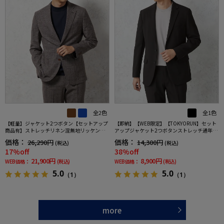
全2色
全1色
【軽量】ジャケット2つボタン【セットアップ
【即納】【WEB限定】【TOKYORUN】セット
商品有】ストレッチリネン混無地リッケンバ
アップジャケット2つボタンストレッチ通年ウ
ッカー春夏
ォッシャブル
価格：
価格：
26,290円
14,300円
(税込)
(税込)
17%off
38%off
21,900円
8,900円
WEB価格：
(税込)
WEB価格：
(税込)
5.0
5.0
（1）
（1）
more