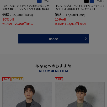
全1色
全2色
【ウール混】ジャケット2つボタン紺ブレザー
【リバーシブル】ベストシャドウストライプR
背抜き無地リージェントハウス通年【定番】
ESPECTNERO通年【スリムデザイン】
価格：
価格：
27,500円
17,490円
(税込)
(税込)
20%off
20%off
22,000円
13,992円
WEB価格：
(税込)
WEB価格：
(税込)
more
あなたへのおすすめ
RECOMMEND ITEM
SALE
OUTLET
SALE