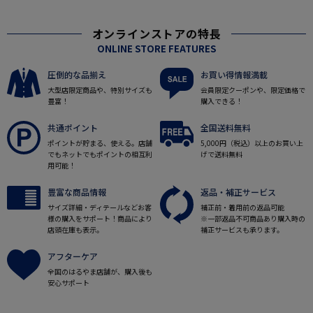
オンラインストアの特長
ONLINE STORE FEATURES
圧倒的な品揃え
お買い得情報満載
大型店限定商品や、特別サイズも
会員限定クーポンや、限定価格で
豊富！
購入できる！
共通ポイント
全国送料無料
ポイントが貯まる、使える。店舗
5,000円（税込）以上のお買い上
でもネットでもポイントの相互利
げで送料無料
用可能！
豊富な商品情報
返品・補正サービス
サイズ詳細・ディテールなどお客
補正前・着用前の返品可能
様の購入をサポート！商品により
※一部返品不可商品あり購入時の
店頭在庫も表示。
補正サービスも承ります。
アフターケア
全国のはるやま店舗が、購入後も
安心サポート