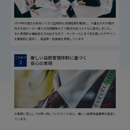
1974年の設立以来培ってきた圧倒的な流通経路を駆使し、大量仕入れや国内
外の生地メーカー様との共同開発などで素材の低コスト化に成功しました。
また実用的な機能性を生み出す仕立て、ディテールにまで気を配ったデザイン
を徹底的に追求し、高品質・低価格を実現しています
厳しい品質管理体制に基づく
こだわり
2
安心の実現
お客様に安心してお買い物していただくために、厳しい品質検査基準を設定し
ています。