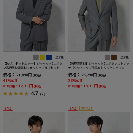
全3色
全2色
【DotAir-ドットエアー-】ジャケット2つボタ
【綿麻混素材】ジャケット2つボタンストレッ
ン高通気快適素材ウォッシャブル【セットア
チ【セットアップ商品有】リッケンバッカー
ップ商品有】TOKYORUN
ブラック春夏
価格：
価格：
21,890円
26,290円
(税込)
(税込)
41%off
28%off
12,900円
18,900円
WEB価格：
(税込)
WEB価格：
(税込)
4.7
（7）
SALE
SALE
OUTLET