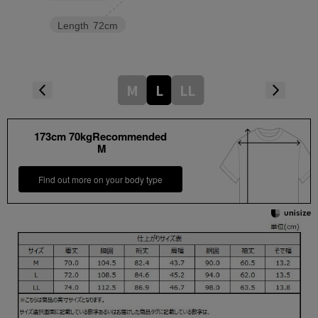
Length
72cm
M
L
LL
173cm 70kgRecommended
M
Find out more on your body type