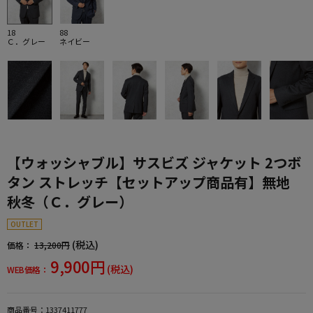
18
88
Ｃ．グレー
ネイビー
【ウォッシャブル】サスビズ ジャケット 2つボ
タン ストレッチ【セットアップ商品有】無地
秋冬（Ｃ．グレー）
OUTLET
(税込)
価格：
13,200円
9,900円
(税込)
WEB価格：
商品番号：
1337411777