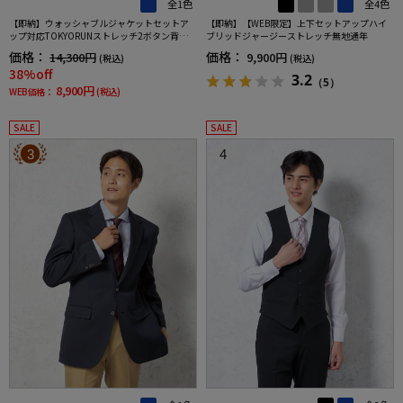
全1色
全4色
【即納】ウォッシャブルジャケットセットア
【即納】【WEB限定】上下セットアップハイ
ップ対応TOKYORUNストレッチ2ボタン背抜き
ブリッドジャージーストレッチ無地通年
仕様ブレスエフェクト生地春夏
価格：
価格：
14,300円
9,900円
(税込)
(税込)
38%off
3.2
（5）
8,900円
WEB価格：
(税込)
SALE
SALE
3
4