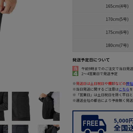
165cm(4号)
170cm(5号)
175cm(6号)
180cm(7号)
発送予定日について
午前9時までのご注文で当日発
2～4営業日で発送予定
※
発送日は土日祝日や棚卸などの
弊社
※当日発送に関するご注意は
こちら
を
※「営業日」は土日祝日を除く平日と
※運送会社の都合により予告無く発送
5,00
全国