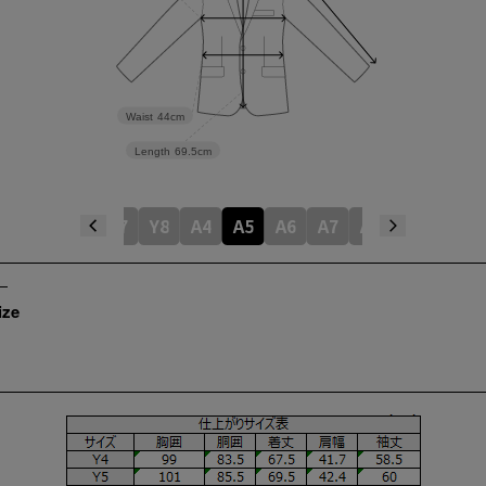
Waist
44cm
Length
69.5cm
4
Y5
Y6
Y7
Y8
A4
A5
A6
A7
AB4
AB5
A
ize