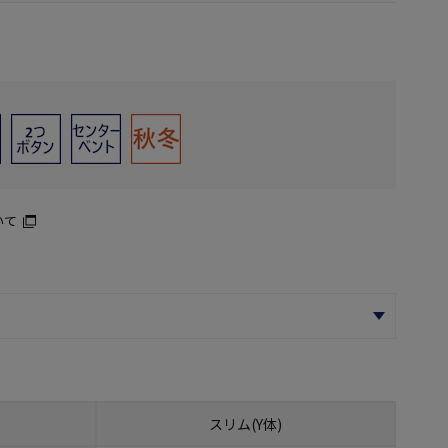
いて
スリム(Y体)