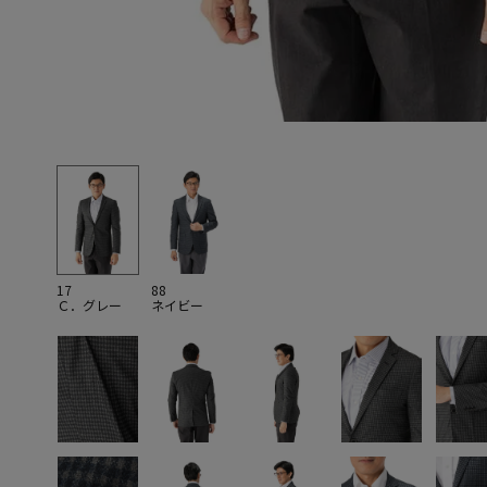
17
88
Ｃ．グレー
ネイビー