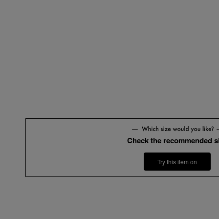
Y
Check the recommended s
Try this item on