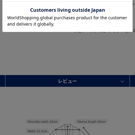
切り込みが1本のセンターベン
適な着心地を提供します
【秋冬】
秋冬シーズンにぴったりの暖か
レビュー
Shoulder width
43cm
Sleeve length
60cm
Width
51.5cm