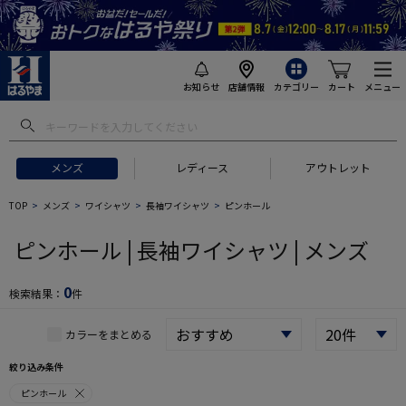
お知らせ
店舗情報
カテゴリー
カート
メニュー
 ギフトにおすすめ
#セットアップ スーツ
#長袖 ワイシャツ
#スー
メンズ
レディース
アウトレット
TOP
メンズ
ワイシャツ
長袖ワイシャツ
ピンホール
ピンホール | 長袖ワイシャツ | メンズ
0
検索結果：
件
カラーをまとめる
絞り込み条件
ピンホール