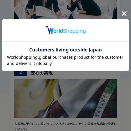
1974年の設立以来培ってきた圧倒的な流通経路を駆使し、大量仕入れや国内
外の生地メーカー様との共同開発などで素材の低コスト化に成功しました。
また実用的な機能性を生み出す仕立て、ディテールにまで気を配ったデザイン
を徹底的に追求し、高品質・低価格を実現しています
厳しい品質管理体制に基づく
こだわり
2
安心の実現
お客様に安心してお買い物していただくために、厳しい品質検査基準を設定し
ています。