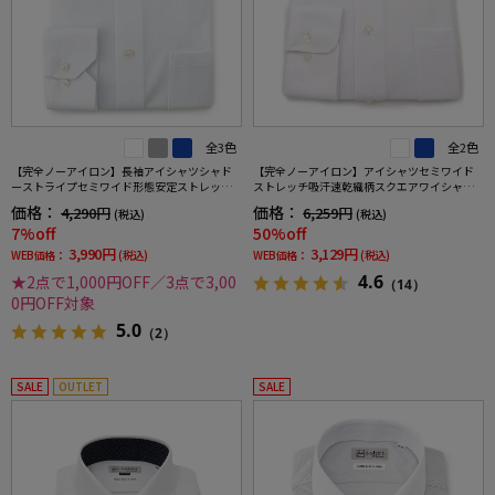
全3色
全2色
【完全ノーアイロン】長袖アイシャツシャド
【完全ノーアイロン】アイシャツセミワイド
ーストライプセミワイド形態安定ストレッチ
ストレッチ吸汗速乾織柄スクエアワイシャツi-
吸汗速乾ワイシャツ通年
shirt通年
価格：
価格：
4,290円
6,259円
(税込)
(税込)
7%off
50%off
3,990円
3,129円
WEB価格：
(税込)
WEB価格：
(税込)
4.6
★2点で1,000円OFF／3点で3,00
（14）
0円OFF対象
5.0
（2）
SALE
OUTLET
SALE