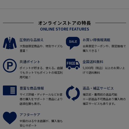
オンラインストアの特長
ONLINE STORE FEATURES
圧倒的な品揃え
お買い得情報満載
大型店限定商品や、特別サイズも
会員限定クーポンや、限定価格で
豊富！
購入できる！
共通ポイント
全国送料無料
ポイントが貯まる、使える。店舗
5,000円（税込）以上のお買い上
でもネットでもポイントの相互利
げで送料無料
用可能！
豊富な商品情報
返品・補正サービス
サイズ詳細・ディテールなどお客
補正前・着用前の返品可能
様の購入をサポート！商品により
※一部返品不可商品あり購入時の
店頭在庫も表示。
補正サービスも承ります。
アフターケア
全国のはるやま店舗が、購入後も
安心サポート