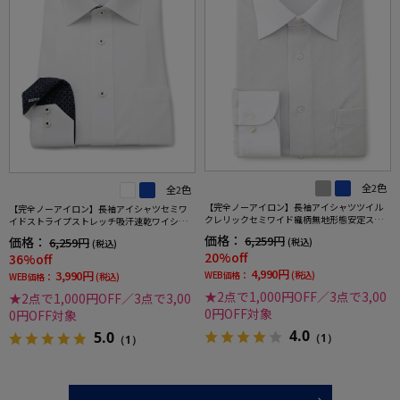
全2色
全2色
【完全ノーアイロン】長袖アイシャツツイル
【完全ノーアイロン】長袖アイシャツセミワ
クレリックセミワイド織柄無地形態安定スト
イドストライプストレッチ吸汗速乾ワイシャ
レッチ吸汗速乾ニット素材ワイシャツ通年
ツi-shirt通年
価格：
6,259円
価格：
6,259円
(税込)
(税込)
20%off
36%off
4,990円
3,990円
WEB価格：
(税込)
WEB価格：
(税込)
★2点で1,000円OFF／3点で3,00
★2点で1,000円OFF／3点で3,00
0円OFF対象
0円OFF対象
4.0
5.0
（1）
（1）