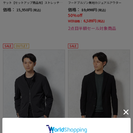
ケット【セットアップ商品有】ストレッチ無
フードブルゾン無地カジュアルアウター
地通年
価格：
価格：
15,950円
13,090円
(税込)
(税込)
50%off
6,589円
WEB価格：
(税込)
2点目半額セール対象商品
SALE
OUTLET
SALE