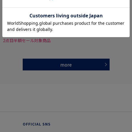
全2色
全3色
【RUCKENBACCHAR】ライダースブルゾン4w
【EDWINデニスラ】キャラメルコールジャケ
ayストレッチ無地カジュアルアウター
ット【セットアップ商品有】軽量ストレッチ
無地秋冬
価格：
価格：
13,090円
15,950円
(税込)
(税込)
50%off
19%off
6,589円
12,900円
WEB価格：
(税込)
WEB価格：
(税込)
2点目半額セール対象商品
more
OFFICIAL SNS