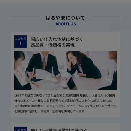
はるやまについて
ABOUT US
幅広い仕入れ体制に基づく
こだわり
1
高品質・低価格の実現
1974年の設立以来培ってきた圧倒的な流通経路を駆使し、大量仕入れや国内
外の生地メーカー様との共同開発などで素材の低コスト化に成功しました。
また実用的な機能性を生み出す仕立て、ディテールにまで気を配ったデザイン
を徹底的に追求し、高品質・低価格を実現しています
厳しい品質管理体制に基づく
こだわり