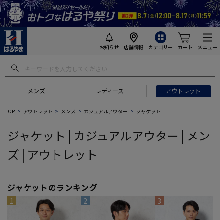
お知らせ
店舗情報
カテゴリー
カート
メニュー
 ギフトにおすすめ
#セットアップ スーツ
#長袖 ワイシャツ
#スー
メンズ
レディース
アウトレット
TOP
アウトレット
メンズ
カジュアルアウター
ジャケット
ジャケット | カジュアルアウター | メン
ズ | アウトレット
ジャケットのランキング
1
2
3