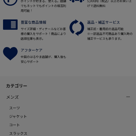
ポイントが貯まる、使える。店舗
5,000円（税込）以上のお買い上
でもネットでもポイントの相互利
げで送料無料
用可能！
豊富な商品情報
返品・補正サービス
サイズ詳細・ディテールなどお客
補正前・着用前の返品可能
様の購入をサポート！商品により
※一部返品不可商品あり購入時の
店頭在庫も表示。
補正サービスも承ります。
アフターケア
全国のはるやま店舗が、購入後も
安心サポート
カテゴリー
メンズ
スーツ
ジャケット
コート
スラックス