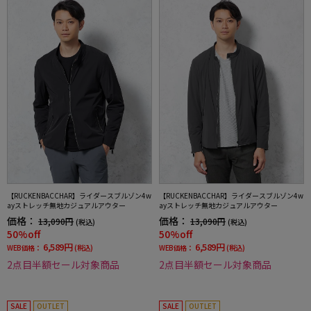
【RUCKENBACCHAR】ライダースブルゾン4w
【RUCKENBACCHAR】ライダースブルゾン4w
ayストレッチ無地カジュアルアウター
ayストレッチ無地カジュアルアウター
価格：
価格：
13,090円
13,090円
(税込)
(税込)
50%off
50%off
6,589円
6,589円
WEB価格：
(税込)
WEB価格：
(税込)
2点目半額セール対象商品
2点目半額セール対象商品
SALE
OUTLET
SALE
OUTLET