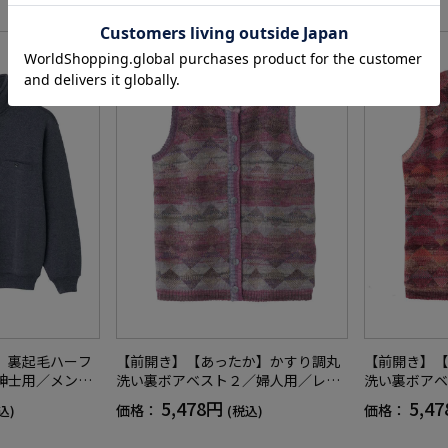
】裏起毛ハーフ
【前開き】【あったか】かすり調丸
【前開き】【
紳士用／メンズ
洗い裏ボアベスト２／婦人用／レデ
洗い裏ボアベ
胸ポケット／お
ィース／高齢者／シニア／重ね着／
ィース／高齢
5,478円
5,4
価格：
価格：
込)
(税込)
レゼント【CF】
おしゃれ／洗濯機OK／名前記入欄付
おしゃれ／洗
／ゆったり／プレゼント／ギフト
／ゆったり／