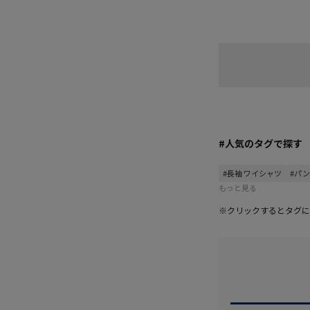
ギフト／プレゼント【
#人気のタグで探す
#長袖 ワイシャツ
#パ
もっと見る
※クリックするとタグに