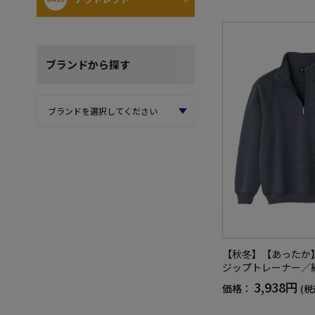
ブランド
から探す
【秋冬】【あったか
ジップトレーナー／
／シニア／高齢者／
3,938円
価格：
(税
でかけ／ギフト／プ