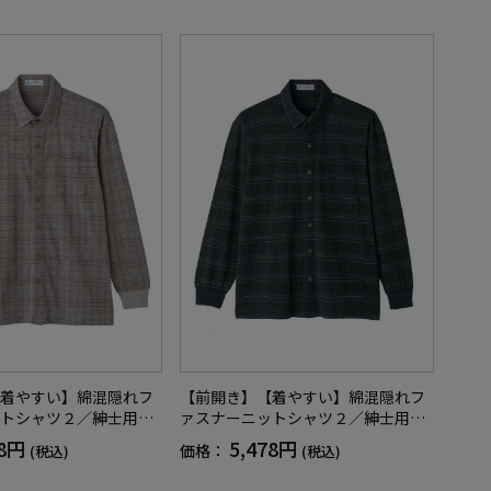
着やすい】綿混隠れフ
【前開き】【着やすい】綿混隠れフ
トシャツ２／紳士用／
ァスナーニットシャツ２／紳士用／
者／シニア／洗濯機OK
メンズ／高齢者／シニア／洗濯機OK
78円
5,478円
価格：
(税込)
(税込)
付／胸ポケット付／ギ
／名前記入欄付／胸ポケット付／ギ
ント／ギフト【CF】
フト／プレセント／ギフト【CF】