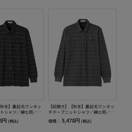
【CF】
秋冬】裏起毛ワンタッ
【前開き】【秋冬】裏起毛ワンタッ
トシャツ／紳士用／メ
チテープニットシャツ／紳士用／メ
／シニア／名前記入欄
ンズ／高齢者／シニア／名前記入欄
78円
5,478円
価格：
(税込)
(税込)
ト付／洗濯機OK／自宅
付／胸ポケット付／洗濯機OK／自宅
フト／プレゼント【C
で洗える／ギフト／プレゼント【C