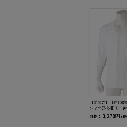
【前開き】【綿100
シャツ(2枚組)１／
高齢者／シニア／肌
3,278円
価格：
(税
抗菌防臭／後ろ長め
脱ぎやすい／着やす