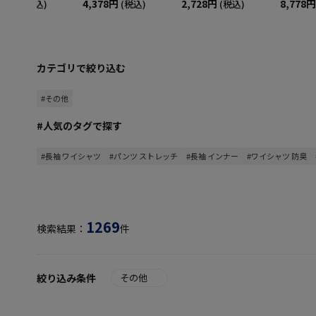
378円
4,378円
2,728円
8,778円
(税込)
(税込)
(税込)
カテゴリで絞り込む
#その他
#人気のタグで探す
#長袖 ワイシャツ
#パンツ ストレッチ
#長袖 インナー
#ワイシャツ 防臭
1269
検索結果：
件
絞り込み条件
その他