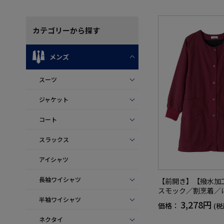
カテゴリー
から探す
メンズ
スーツ
ジャケット
コート
スラックス
アイシャツ
長袖ワイシャツ
【前開き】【撥水加
スモック／割烹着／
半袖ワイシャツ
ク／秋冬／ギフト／
3,278円
価格：
(税
F】
ネクタイ