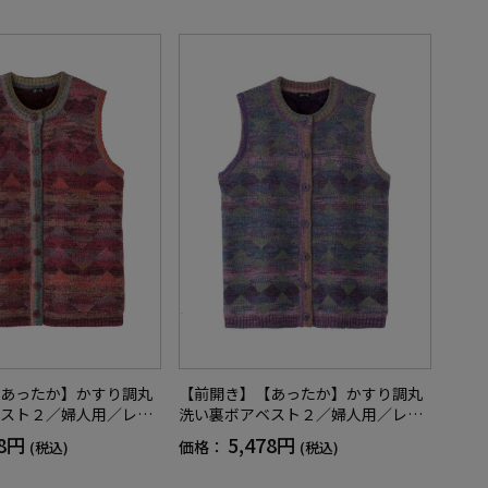
あったか】かすり調丸
【前開き】【あったか】かすり調丸
スト２／婦人用／レデ
洗い裏ボアベスト２／婦人用／レデ
者／シニア／重ね着／
ィース／高齢者／シニア／重ね着／
78円
5,478円
価格：
(税込)
(税込)
濯機OK／名前記入欄付
おしゃれ／洗濯機OK／名前記入欄付
プレゼント／ギフト
／ゆったり／プレゼント／ギフト