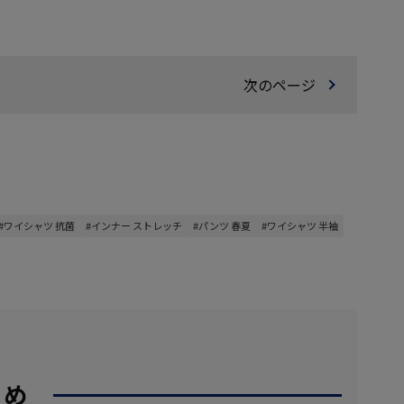
F】
次のページ
#ワイシャツ 抗菌
#インナー ストレッチ
#パンツ 春夏
#ワイシャツ 半袖
すめ