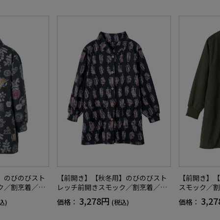
】のびのびスト
【前開き】【秋冬用】のびのびスト
【前開き】【
ク／割烹着／エ
レッチ前開きスモック／割烹着／エ
スモック／割
ト付／ギフト／
プロン／左右ポケット付／ギフト／
ク／秋冬／ギ
3,278円
3,2
価格：
価格：
込)
(税込)
プレゼント【CF】
F】