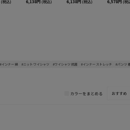
6,138円
6,138円
6,578円
(税込)
(税込)
(税込)
(税
#インナー 綿
#ニット ワイシャツ
#ワイシャツ 抗菌
#インナー ストレッチ
#パンツ 
カラーをまとめる