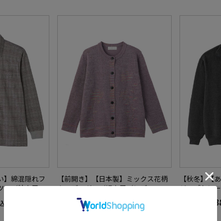
い】綿混隠れフ
【前開き】【日本製】ミックス花柄
【秋冬】【あ
ツ２／紳士用／
カーディガン／婦人用／レディース
ジップトレー
ニア／洗濯機OK
／高齢者／シニア／名前記入欄付／
／シニア／高
3,300円
3,9
価格：
価格：
込)
(税込)
ポケット付／ギ
大きめボタン／身幅ゆったり／ギフ
でかけ／ギフ
ギフト【CF】
ト／プレゼント【CF】