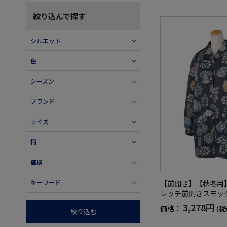
絞り込んで探す
シルエット
色
シーズン
ブランド
サイズ
柄
価格
キーワード
【前開き】【秋冬用
レッチ前開きスモッ
プロン／左右ポケッ
3,278円
価格：
(税
絞り込む
プレゼント【CF】