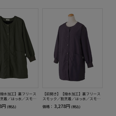
撥水加工】裏フリース
【前開き】【撥水加工】裏フリース
烹着／はっ水／スモッ
スモック／割烹着／はっ水／スモッ
フト／プレゼント【C
ク／秋冬／ギフト／プレゼント【C
78円
3,278円
価格：
(税込)
(税込)
F】