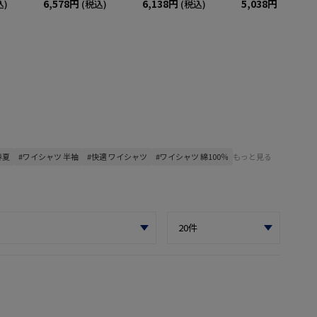
6,578円
6,138円
5,038円
込)
(税込)
(税込)
(税込)
春夏
#ワイシャツ 半袖
#快適 ワイシャツ
#ワイシャツ 綿100％
もっと見る