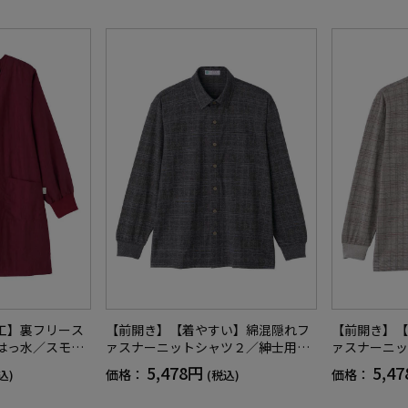
工】裏フリース
【前開き】【着やすい】綿混隠れフ
【前開き】【
はっ水／スモッ
ァスナーニットシャツ２／紳士用／
ァスナーニッ
プレゼント【C
メンズ／高齢者／シニア／洗濯機OK
メンズ／高齢
5,478円
5,4
価格：
価格：
込)
(税込)
／名前記入欄付／胸ポケット付／ギ
／名前記入欄
フト／プレセント／ギフト【CF】
フト／プレセ