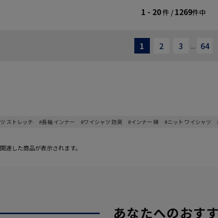
CF】
／インナー／ギフト／プレゼント
F】
1 - 20
1269
件 /
件中
【CF】
1
2
3
64
...
ンツ ストレッチ
#長袖 インナー
#ワイシャツ 防臭
#インナー 綿
#ニット ワイシャツ
関連した商品が表示されます。
あなたへのおす