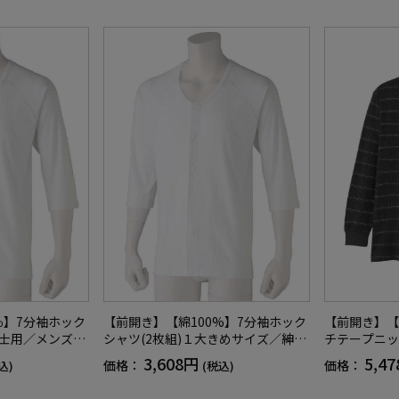
【CF】
【CF】
％】7分袖ホック
【前開き】【綿100%】7分袖ホック
【前開き】【
紳士用／メンズ／
シャツ(2枚組)１大きめサイズ／紳士
チテープニッ
着／インナー／
用／メンズ／高齢者／シニア／抗菌
ンズ／高齢者
3,608円
5,4
価格：
価格：
込)
(税込)
／ラグラン袖／
防臭／腰曲がり／後ろ長め／ラグラ
付／胸ポケッ
い／腰曲がり／
ン袖／脱ぎやすい／着やすい／肌着
で洗える／ギ