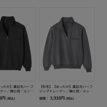
ったか】裏起毛ハーフ
【秋冬】【あったか】裏起毛ハーフ
ナー／紳士用／メンズ
ジップトレーナー／紳士用／メンズ
齢者／胸ポケット／お
／シニア／高齢者／胸ポケット／お
38円
3,938円
価格：
(税込)
(税込)
ト／プレゼント【CF】
でかけ／ギフト／プレゼント【CF】