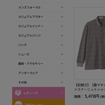
メンズフォーマル
カジュアルアウター
カジュアルインナー
カジュアルパンツ
バッグ
シューズ
雑貨・アクセサリー
アンダーウェア
その他
【前開き】【着やす
ァスナーニットシャ
レディース
メンズ／高齢者／シ
5,478円
価格：
(税
／名前記入欄付／胸
フト／プレセント／
アウトレット