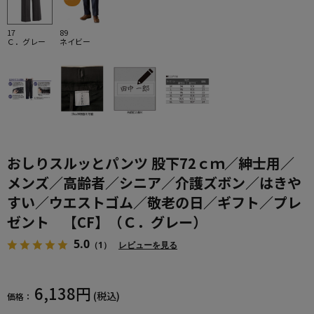
17
89
Ｃ．グレー
ネイビー
おしりスルッとパンツ 股下72ｃｍ／紳士用／
メンズ／高齢者／シニア／介護ズボン／はきや
すい／ウエストゴム／敬老の日／ギフト／プレ
ゼント 【CF】（Ｃ．グレー）
5.0
（1）
レビューを見る
6,138円
(税込)
価格：