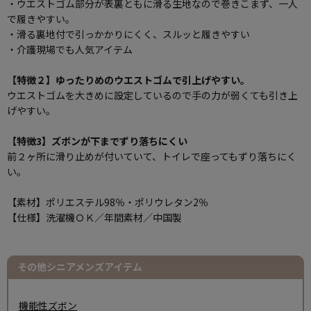
・ウエストゴム部分が表裏ともに滑る生地なので巻きこまず、一人
で履きやすい。
・滑る裏地付で引っかかりにくく、スルッと履きやすい
・介護現場でも人気アイテム
【特徴２】ゆったりめのウエストゴムで引上げやすい。
ウエストゴムを大きめに設定しているので手の力が弱くても引き上
げやすい。
【特徴3】ズボンが下までずり落ちにくい
前２ヶ所に滑り止めが付いていて、トイレで座ってもずり落ちにく
い。
【素材】ポリエステル98％・ポリウレタン2％
【仕様】洗濯機ＯＫ／年間素材／中国製
その他シニアメンズアイテム
機能性ズボン