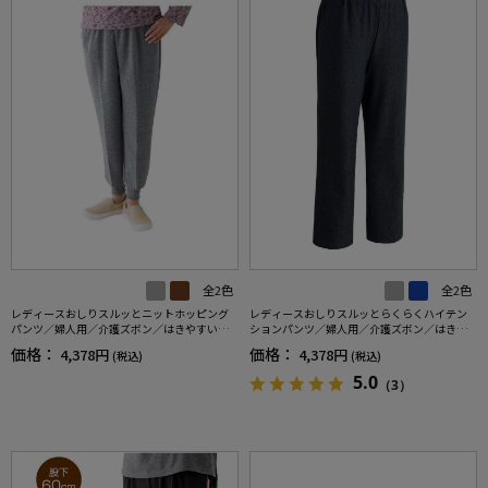
全2色
全2色
レディースおしりスルッとニットホッピング
レディースおしりスルッとらくらくハイテン
パンツ／婦人用／介護ズボン／はきやすい／
ションパンツ／婦人用／介護ズボン／はきや
ウエストゴム【CF】
すい／ウエストゴム／敬老の日／ギフト／プ
価格：
価格：
4,378円
4,378円
(税込)
(税込)
レゼント【CF】
5.0
（3）