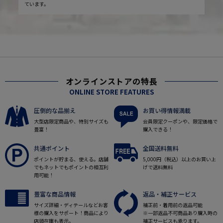
ています。
オンラインストアの特長
ONLINE STORE FEATURES
圧倒的な品揃え
お買い得情報満載
大型店限定商品や、特別サイズも
会員限定クーポンや、限定価格で
豊富！
購入できる！
共通ポイント
全国送料無料
ポイントが貯まる、使える。店舗
5,000円（税込）以上のお買い上
でもネットでもポイントの相互利
げで送料無料
用可能！
豊富な商品情報
返品・補正サービス
サイズ詳細・ディテールなどお客
補正前・着用前の返品可能
様の購入をサポート！商品により
※一部返品不可商品あり購入時の
店頭在庫も表示。
補正サービスも承ります。