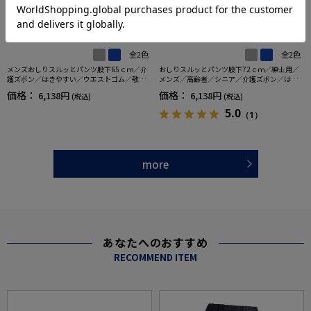
全2色
全2色
メンズおしりスルッとパンツ股下65ｃｍ／介
おしりスルッとパンツ股下72ｃｍ／紳士用／
護ズボン／はきやすい／ウエストゴム／敬老
メンズ／高齢者／シニア／介護ズボン／はき
の日／ギフト／プレゼント【CF】
やすい／ウエストゴム／敬老の日／ギフト／
価格：
価格：
6,138円
6,138円
(税込)
(税込)
プレゼント【CF】
5.0
（1）
more
あなたへのおすすめ
RECOMMEND ITEM