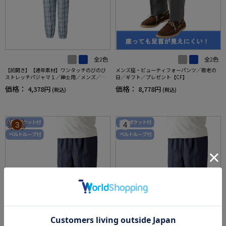
全2色
全2色
【前開き】【通年素材】ワンタッチのびのび
メンズ座・ビューティフォーパンツ／敬老の
ストレッチパジャマ１／紳士用／メンズ／高
日／ギフト／プレゼント【CF】
齢者／シニア／名前記入欄付／後ろ長め／ギ
価格：
価格：
4,378円
8,778円
(税込)
(税込)
フト／プレゼント【CF】
3
4