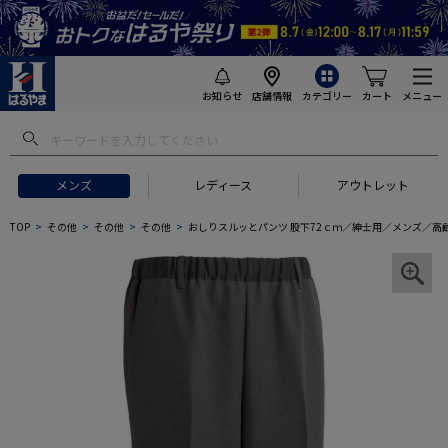
お知らせ
店舗情報
カテゴリー
カート
メニュー
メンズ
レディース
アウトレット
TOP
その他
その他
その他
おしりスルッとパンツ 股下72ｃｍ／紳士用／メンズ／