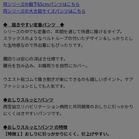
同シリーズの股下65cmパンツはこちら
同シリーズの大き目サイズパンツはこちら
◆ 履きやすい定番パンツ ◆
シリーズの中でも定番の、年間を通じて快適に履けるタイプ。
スラックスのようなベルトループの付いたデザイン＆しっかりとし
た生地感なので外出着にもぴったりです。
腰回りは安心の深ばき仕様です。
腰元を包み込み、お腹周りを自然にカバー。
ウエスト総ゴムで履き脱ぎが楽にできるのも嬉しいポイント。ケア
ファッションとしても人気です。
◆おしりスルッと?パンツ
西宮協立リハビリテーション病院と共同開発のおしりに引っかかり
にくくはきやすいパンツです。
◆おしりスルッと?パンツ の特徴
【特徴１】おしりに引っかかりにくく、引上げやすい。