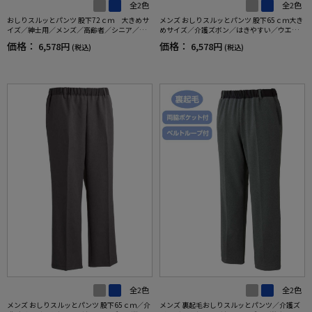
全2色
全2色
おしりスルッとパンツ 股下72ｃｍ 大きめサ
メンズ おしりスルッとパンツ 股下65ｃｍ大き
イズ／紳士用／メンズ／高齢者／シニア／介
めサイズ／介護ズボン／はきやすい／ウエス
護ズボン／はきやすい／ウエストゴム／敬老
トゴム／敬老の日／ギフト／プレゼント 【C
価格：
価格：
6,578円
6,578円
(税込)
(税込)
の日／ギフト／プレゼント 【CF】
F】
全2色
全2色
メンズ おしりスルッとパンツ 股下65ｃｍ／介
メンズ 裏起毛おしりスルッとパンツ／介護ズ