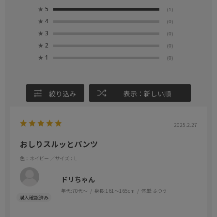
★
5
(1)
★
4
(0)
★
3
(0)
★
2
(0)
★
1
(0)
絞り込み
表示：新しい順
2025.2.27
おしりスルッとパンツ
色：ネイビー
／サイズ：L
ドリちゃん
年代:
70代～
身長:
161～165cm
体型:
ふつう