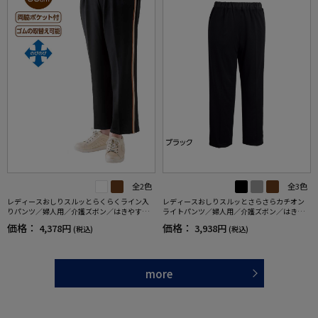
全2色
全3色
レディースおしりスルッとらくらくライン入
レディースおしりスルッとさらさらカチオン
りパンツ／婦人用／介護ズボン／はきやすい
ライトパンツ／婦人用／介護ズボン／はきや
／ウエストゴム／敬老の日／ギフト／プレゼ
すい【CF】
価格：
価格：
4,378円
3,938円
(税込)
(税込)
ント【CF】
more