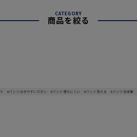
CATEGORY
商品を絞る
スト
#パンツ はきやすいズボン
#パンツ 落ちにくい
#パンツ 洗える
#パンツ 日本製