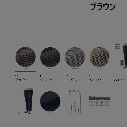
55
10
12
52
89
ブラウン
グレー系
Ｌ．グレー
ベージュ
ネイビー