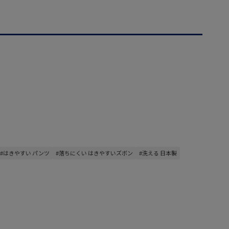
#はきやすい パンツ
#落ちにくい はきやすいズボン
#洗える 日本製