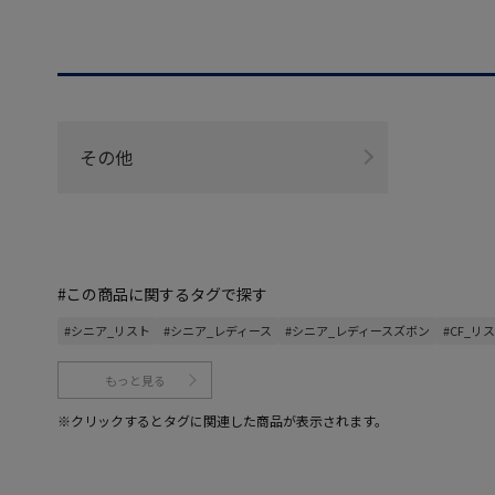
その他
#この商品に関するタグで探す
#シニア_リスト
#シニア_レディース
#シニア_レディースズボン
#CF_リ
もっと見る
※クリックするとタグに関連した商品が表示されます。