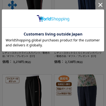
全2色
全3色
レディースカットらくらくホッピングパンツ
レディースカットライン入りパンツ／敬老の
／敬老の日／ギフト／プレゼント【CF】
日／ギフト／プレゼント【CF】
価格：
価格：
2,728円
3,278円
(税込)
(税込)