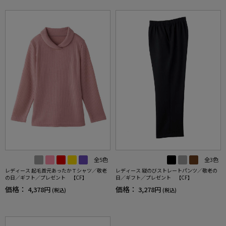
全5色
全3色
レディース 起毛首元あったかＴシャツ／敬老
レディース 縦のびストレートパンツ／敬老の
の日／ギフト／プレゼント 【CF】
日／ギフト／プレゼント 【CF】
価格：
価格：
4,378円
3,278円
(税込)
(税込)