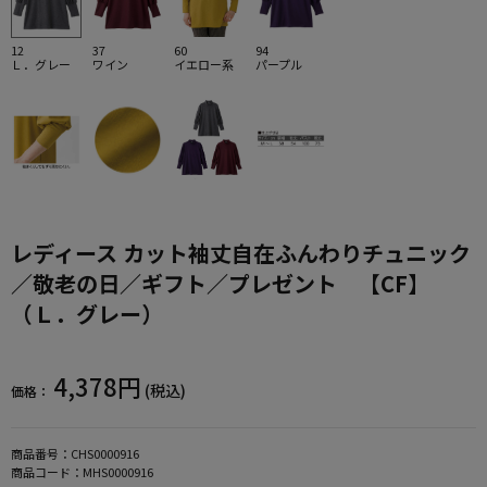
12
37
60
94
Ｌ．グレー
ワイン
イエロー系
パープル
レディース カット袖丈自在ふんわりチュニック
／敬老の日／ギフト／プレゼント 【CF】
（Ｌ．グレー）
4,378円
(税込)
価格：
商品番号：
CHS0000916
商品コード：
MHS0000916