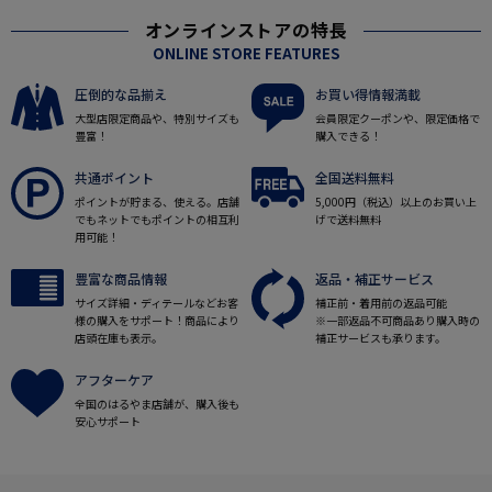
オンラインストアの特長
ONLINE STORE FEATURES
圧倒的な品揃え
お買い得情報満載
大型店限定商品や、特別サイズも
会員限定クーポンや、限定価格で
豊富！
購入できる！
共通ポイント
全国送料無料
ポイントが貯まる、使える。店舗
5,000円（税込）以上のお買い上
でもネットでもポイントの相互利
げで送料無料
用可能！
豊富な商品情報
返品・補正サービス
サイズ詳細・ディテールなどお客
補正前・着用前の返品可能
様の購入をサポート！商品により
※一部返品不可商品あり購入時の
店頭在庫も表示。
補正サービスも承ります。
アフターケア
全国のはるやま店舗が、購入後も
安心サポート