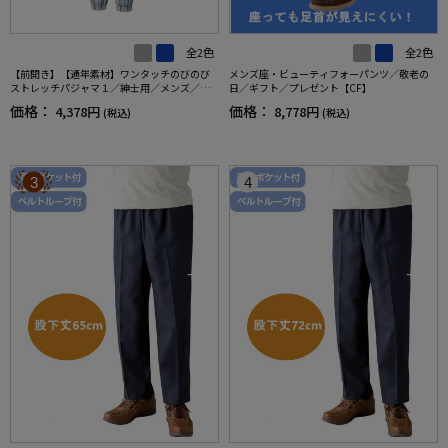
全2色
全2色
【前開き】【通年素材】ワンタッチのびのび
メンズ座・ビューティフォーパンツ／敬老の
ストレッチパジャマ１／紳士用／メンズ／高
日／ギフト／プレゼント【CF】
齢者／シニア／名前記入欄付／後ろ長め／ギ
価格：
価格：
4,378円
8,778円
(税込)
(税込)
フト／プレゼント【CF】
3
4