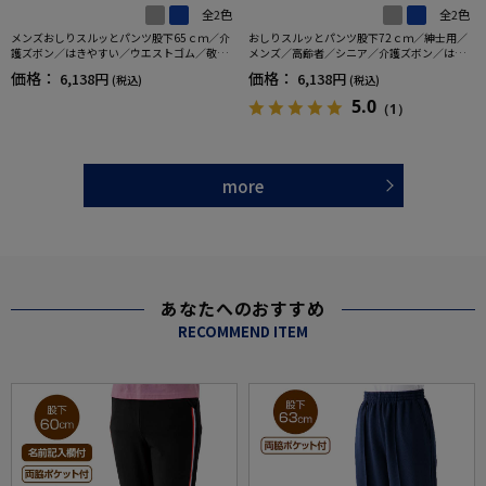
全2色
全2色
メンズおしりスルッとパンツ股下65ｃｍ／介
おしりスルッとパンツ股下72ｃｍ／紳士用／
護ズボン／はきやすい／ウエストゴム／敬老
メンズ／高齢者／シニア／介護ズボン／はき
の日／ギフト／プレゼント【CF】
やすい／ウエストゴム／敬老の日／ギフト／
価格：
価格：
6,138円
6,138円
(税込)
(税込)
プレゼント【CF】
5.0
（1）
more
あなたへのおすすめ
RECOMMEND ITEM