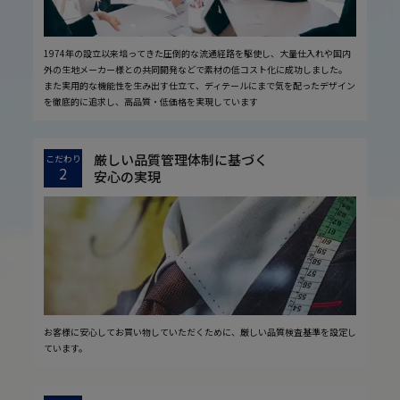
1974年の設立以来培ってきた圧倒的な流通経路を駆使し、大量仕入れや国内
外の生地メーカー様との共同開発などで素材の低コスト化に成功しました。
また実用的な機能性を生み出す仕立て、ディテールにまで気を配ったデザイン
を徹底的に追求し、高品質・低価格を実現しています
厳しい品質管理体制に基づく
こだわり
2
安心の実現
お客様に安心してお買い物していただくために、厳しい品質検査基準を設定し
ています。