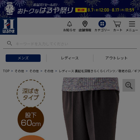
お知らせ
店舗情報
カテゴリー
カート
メニュー
メンズ
レディース
アウトレット
TOP
その他
その他
その他
レディース 裏起毛深履きらくらくパンツ／敬老の日／ギ