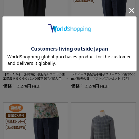
全3色
全3色
【あったか】【日本製】裏起毛トウガラシ加
レディース裏起毛小格子フリーパンツ股下55c
工深履きらくらくパンツ股下60?／婦人用／レ
m／敬老の日／ギフト／プレゼント【CF】
ディース／高齢者／シニア／秋冬／名前記入
価格：
価格：
3,278円
3,278円
(税込)
(税込)
欄付／ギフト／プレゼント／ストレッチ【C
F】