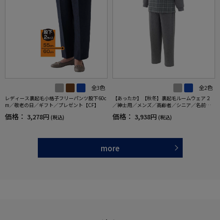
全3色
全2色
レディース裏起毛小格子フリーパンツ股下60c
【あったか】【秋冬】裏起毛ルームウェア２
m／敬老の日／ギフト／プレゼント【CF】
／紳士用／メンズ／高齢者／シニア／名前記
入欄付／裏起毛／部屋着／プレゼント／ギフ
価格：
価格：
3,278円
3,938円
(税込)
(税込)
ト【CF】
more