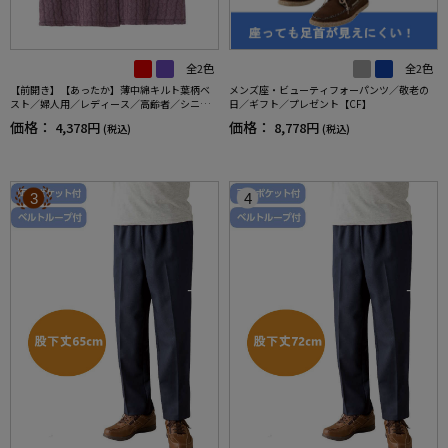
全2色
全2色
【前開き】【あったか】薄中綿キルト葉柄ベ
メンズ座・ビューティフォーパンツ／敬老の
スト／婦人用／レディース／高齢者／シニア
日／ギフト／プレゼント【CF】
／秋冬／洗濯OK／自宅で洗える／名前記入欄
価格：
価格：
4,378円
8,778円
(税込)
(税込)
付／両脇ポケット／お出かけ／ギフト【CF】
3
4