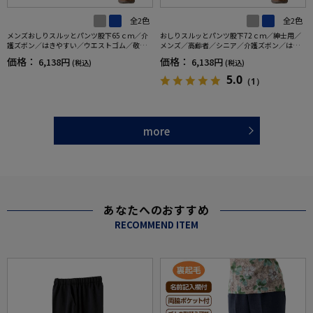
全2色
全2色
メンズおしりスルッとパンツ股下65ｃｍ／介
おしりスルッとパンツ股下72ｃｍ／紳士用／
護ズボン／はきやすい／ウエストゴム／敬老
メンズ／高齢者／シニア／介護ズボン／はき
の日／ギフト／プレゼント【CF】
やすい／ウエストゴム／敬老の日／ギフト／
価格：
価格：
6,138円
6,138円
(税込)
(税込)
プレゼント【CF】
5.0
（1）
more
あなたへのおすすめ
RECOMMEND ITEM