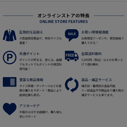
オンラインストアの特長
ONLINE STORE FEATURES
圧倒的な品揃え
お買い得情報満載
大型店限定商品や、特別サイズも
会員限定クーポンや、限定価格で
豊富！
購入できる！
共通ポイント
全国送料無料
ポイントが貯まる、使える。店舗
5,000円（税込）以上のお買い上
でもネットでもポイントの相互利
げで送料無料
用可能！
豊富な商品情報
返品・補正サービス
サイズ詳細・ディテールなどお客
補正前・着用前の返品可能
様の購入をサポート！商品により
※一部返品不可商品あり購入時の
店頭在庫も表示。
補正サービスも承ります。
アフターケア
全国のはるやま店舗が、購入後も
安心サポート