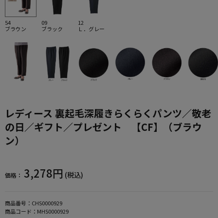
54
09
12
ブラウン
ブラック
Ｌ．グレー
レディース 裏起毛深履きらくらくパンツ／敬老
の日／ギフト／プレゼント 【CF】（ブラウ
ン）
3,278円
(税込)
価格：
商品番号：
CHS0000929
商品コード：
MHS0000929