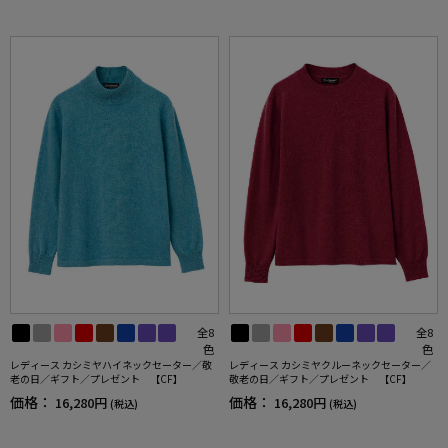
全8
全8
色
色
レディース カシミヤハイネックセーター／敬
レディース カシミヤクルーネックセーター／
老の日／ギフト／プレゼント 【CF】
敬老の日／ギフト／プレゼント 【CF】
価格：
価格：
16,280円
16,280円
(税込)
(税込)