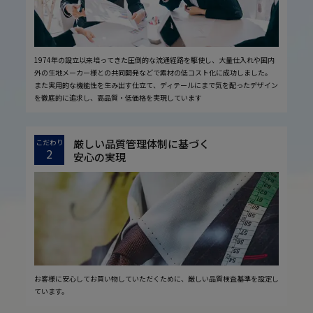
1974年の設立以来培ってきた圧倒的な流通経路を駆使し、大量仕入れや国内
外の生地メーカー様との共同開発などで素材の低コスト化に成功しました。
また実用的な機能性を生み出す仕立て、ディテールにまで気を配ったデザイン
を徹底的に追求し、高品質・低価格を実現しています
厳しい品質管理体制に基づく
こだわり
2
安心の実現
お客様に安心してお買い物していただくために、厳しい品質検査基準を設定し
ています。