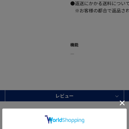
●返送にかかる送料につい
※お客様の都合で返品され
機能
―
レビュー
サイズ計測中