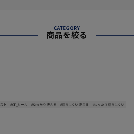
CATEGORY
商品を絞る
リスト
#CF_セール
#ゆったり 洗える
#落ちにくい 洗える
#ゆったり 落ちにくい