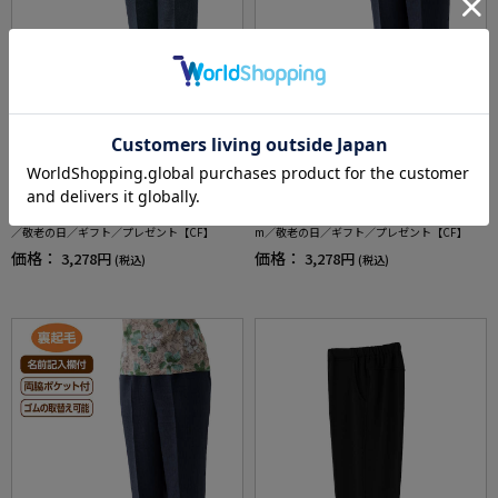
全5色
全3色
レディース千鳥格子柄フリーパンツ股下60cm
レディース裏起毛小格子フリーパンツ股下55c
／敬老の日／ギフト／プレゼント【CF】
m／敬老の日／ギフト／プレゼント【CF】
価格：
価格：
3,278円
3,278円
(税込)
(税込)