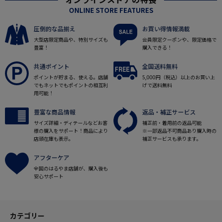
ONLINE STORE FEATURES
圧倒的な品揃え
お買い得情報満載
大型店限定商品や、特別サイズも
会員限定クーポンや、限定価格で
豊富！
購入できる！
共通ポイント
全国送料無料
ポイントが貯まる、使える。店舗
5,000円（税込）以上のお買い上
でもネットでもポイントの相互利
げで送料無料
用可能！
豊富な商品情報
返品・補正サービス
サイズ詳細・ディテールなどお客
補正前・着用前の返品可能
様の購入をサポート！商品により
※一部返品不可商品あり購入時の
店頭在庫も表示。
補正サービスも承ります。
アフターケア
全国のはるやま店舗が、購入後も
安心サポート
カテゴリー