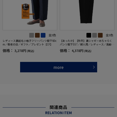
全3色
全3色
レディース裏起毛小格子フリーパンツ股下60c
【あったか】【秋冬】裏シャギーめちゃらく
m／敬老の日／ギフト／プレゼント【CF】
パンツ股下55?／婦人用／レディース／高齢者
／シニア／名前記入欄付／両脇ポケット／ゴ
価格：
価格：
3,278円
4,378円
(税込)
(税込)
ムの取り換え可能／ギフト／プレゼント【C
F】
more
関連商品
RELATION ITEM