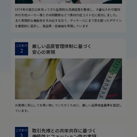
1974年の設立以来培ってきた圧倒的な流通経路を駆使し、大量仕入れや国内
外の生地メーカー様との共同開発などで素材の低コスト化に成功しました。
また実用的な機能性を生み出す仕立て、ディテールにまで気を配ったデザイン
を徹底的に追求し、高品質・低価格を実現しています
厳しい品質管理体制に基づく
こだわり
2
安心の実現
お客様に安心してお買い物していただくために、厳しい品質検査基準を設定し
ています。
取引先様との共栄共存に基づく
こだわり
3
機能性とファッション性の実現