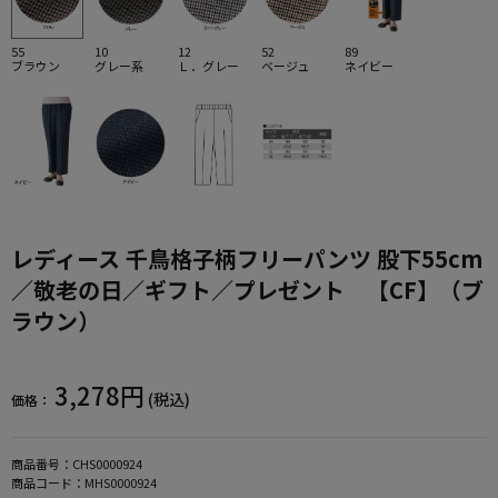
55
10
12
52
89
ブラウン
グレー系
Ｌ．グレー
ベージュ
ネイビー
レディース 千鳥格子柄フリーパンツ 股下55cm
／敬老の日／ギフト／プレゼント 【CF】（ブ
ラウン）
3,278円
(税込)
価格：
商品番号：
CHS0000924
商品コード：
MHS0000924