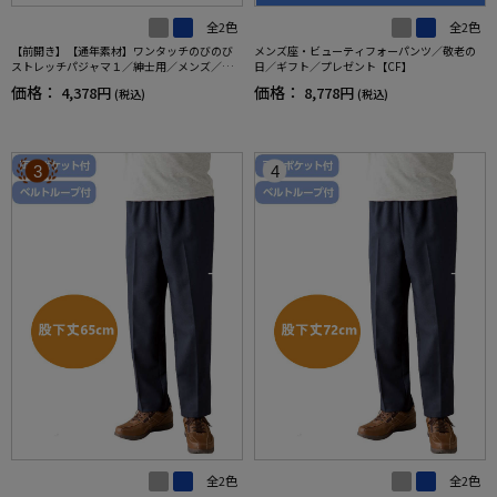
全2色
全2色
【前開き】【通年素材】ワンタッチのびのび
メンズ座・ビューティフォーパンツ／敬老の
ストレッチパジャマ１／紳士用／メンズ／高
日／ギフト／プレゼント【CF】
齢者／シニア／名前記入欄付／後ろ長め／ギ
価格：
価格：
4,378円
8,778円
(税込)
(税込)
フト／プレゼント【CF】
3
4
全2色
全2色