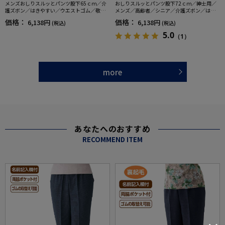
メンズおしりスルッとパンツ股下65ｃｍ／介
おしりスルッとパンツ股下72ｃｍ／紳士用／
護ズボン／はきやすい／ウエストゴム／敬老
メンズ／高齢者／シニア／介護ズボン／はき
の日／ギフト／プレゼント【CF】
やすい／ウエストゴム／敬老の日／ギフト／
価格：
価格：
6,138円
6,138円
(税込)
(税込)
プレゼント【CF】
5.0
（1）
more
あなたへのおすすめ
RECOMMEND ITEM