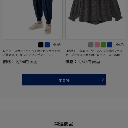
全2色
全4色
レディースカットらくらくホッピングパンツ
【秋冬】【前開き】ウールタッチ隠れファス
／敬老の日／ギフト／プレゼント【CF】
ナーブラウス／婦人用／レディース／高齢者
／シニア／後ろ長め／名前記入欄付／ゆった
価格：
価格：
2,728円
4,378円
(税込)
(税込)
り／プレゼント／ギフト【CF】
more
関連商品