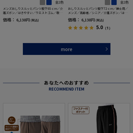
全2色
全2色
メンズおしりスルッとパンツ股下65ｃｍ／介
おしりスルッとパンツ股下72ｃｍ／紳士用／
護ズボン／はきやすい／ウエストゴム／敬老
メンズ／高齢者／シニア／介護ズボン／はき
の日／ギフト／プレゼント【CF】
やすい／ウエストゴム／敬老の日／ギフト／
価格：
価格：
6,138円
6,138円
(税込)
(税込)
プレゼント【CF】
5.0
（1）
more
あなたへのおすすめ
RECOMMEND ITEM