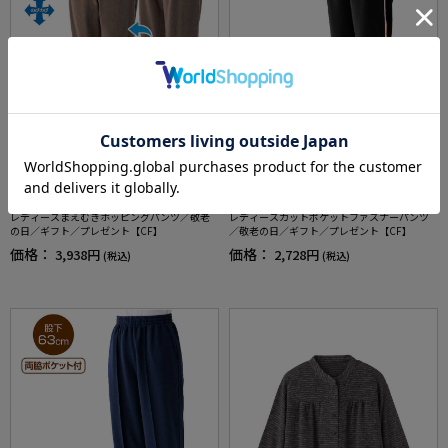
全3色
全2色
レディースまえむきホッピングパンツ／敬老
レディースカットポケットファスナーパンツ
の日／ギフト／プレゼント【CF】
／敬老の日／ギフト／プレゼント【CF】
価格：
価格：
3,938円
2,728円
(税込)
(税込)