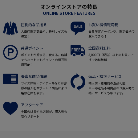
オンラインストアの特長
ONLINE STORE FEATURES
圧倒的な品揃え
お買い得情報満載
大型店限定商品や、特別サイズも
会員限定クーポンや、限定価格で
豊富！
購入できる！
共通ポイント
全国送料無料
ポイントが貯まる、使える。店舗
5,000円（税込）以上のお買い上
でもネットでもポイントの相互利
げで送料無料
用可能！
豊富な商品情報
返品・補正サービス
サイズ詳細・ディテールなどお客
補正前・着用前の返品可能
様の購入をサポート！商品により
※一部返品不可商品あり購入時の
店頭在庫も表示。
補正サービスも承ります。
アフターケア
全国のはるやま店舗が、購入後も
安心サポート