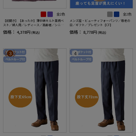
全2色
全2色
【前開き】【あったか】薄中綿キルト葉柄ベ
メンズ座・ビューティフォーパンツ／敬老の
スト／婦人用／レディース／高齢者／シニア
日／ギフト／プレゼント【CF】
／秋冬／洗濯OK／自宅で洗える／名前記入欄
価格：
価格：
4,378円
8,778円
(税込)
(税込)
付／両脇ポケット／お出かけ／ギフト【CF】
3
4