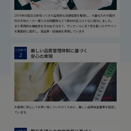
1974年の設立以来培ってきた圧倒的な流通経路を駆使し、大量仕入れや国内
外の生地メーカー様との共同開発などで素材の低コスト化に成功しました。
また実用的な機能性を生み出す仕立て、ディテールにまで気を配ったデザイン
を徹底的に追求し、高品質・低価格を実現しています
厳しい品質管理体制に基づく
こだわり
2
安心の実現
お客様に安心してお買い物していただくために、厳しい品質検査基準を設定し
ています。
こだわり