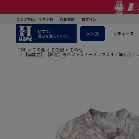
こんにちは、ゲスト様
会員登録
ログイン
科学で、
メンズ
レディース
着るを変えていく。
TOP
その他
その他
その他
【前開き】【秋冬】隠れファスナーブラウス４／婦人用／