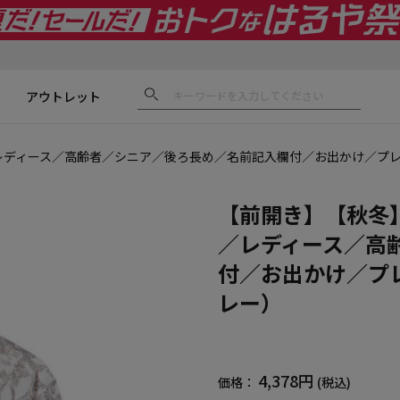
アウトレット
レディース／高齢者／シニア／後ろ長め／名前記入欄付／お出かけ／プレ
【前開き】【秋冬
／レディース／高
付／お出かけ／プ
レー）
4,378円
価格：
(税込)