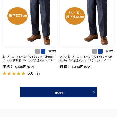
全2色
全2色
おしりスルッとパンツ股下72ｃｍ／紳士用／
メンズおしりスルッとパンツ股下65ｃｍ大き
メンズ／高齢者／シニア／介護ズボン／はき
めサイズ／介護ズボン／はきやすい／ウエス
やすい／ウエストゴム／敬老の日／ギフト／
トゴム／敬老の日／ギフト／プレゼント【C
価格：
価格：
6,138円
6,578円
(税込)
(税込)
プレゼント【CF】
F】
5.0
（1）
more