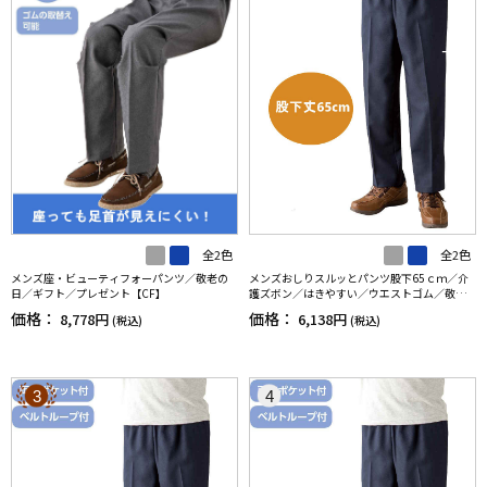
全2色
全2色
メンズ座・ビューティフォーパンツ／敬老の
メンズおしりスルッとパンツ股下65ｃｍ／介
日／ギフト／プレゼント【CF】
護ズボン／はきやすい／ウエストゴム／敬老
の日／ギフト／プレゼント【CF】
価格：
価格：
8,778円
6,138円
(税込)
(税込)
3
4