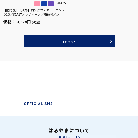
全3色
【前開き】【秋冬】ロングファスナーＴシャ
ツ13／婦人用／レディース／高齢者／シニア
／ゆったり／のびのび／洗濯機OK／後ろ長め
価格：
4,378円
(税込)
／名前記入欄付／ギフト／プレゼント 【C
F】
more
OFFICIAL SNS
はるやまについて
ABOUT US