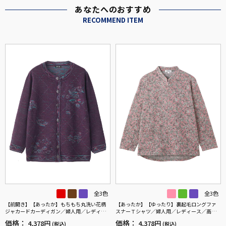
あなたへのおすすめ
RECOMMEND ITEM
全3色
全3色
【前開き】【あったか】もちもち丸洗い花柄
【あったか】【ゆったり】裏起毛ロングファ
ジャカードカーディガン／婦人用／レディー
スナーＴシャツ／婦人用／レディース／高齢
ス／高齢者／シニア／自宅で洗える／洗濯機O
者／シニア／後ろ長め／名前が書ける／名前
価格：
価格：
4,378円
4,378円
(税込)
(税込)
K／ゆったり／名前記入欄付／おしゃれ／お出
記入欄付／洗濯機OK／前ポケット／おしゃれ