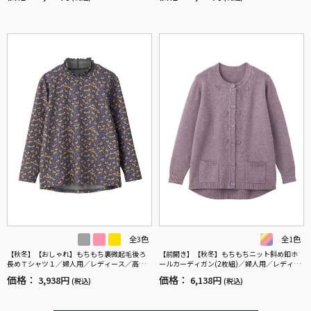
かけ／ギフト／プレゼント【CF】
／ギフト／プレゼント【CF】
全3色
全1色
【秋冬】【おしゃれ】もちもち裏微起毛後ろ
【前開き】【秋冬】もちもちニット斜め釦ホ
長めＴシャツ１／婦人用／レディース／高齢
ールカーディガン(2枚組)／婦人用／レディー
者／シニア／乾燥機OK（低温）／名前記入欄
ス／シニア／高齢者／おしゃれ／あったか／
価格：
価格：
3,938円
6,138円
(税込)
(税込)
付／名前が書ける／身幅ゆったり／ギフト／
ギフト／プレゼント／名前記入欄付／ゆった
プレゼント【CF】
り【CF】