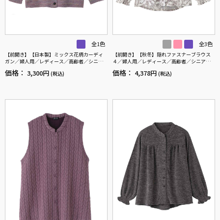
全1色
全3色
【前開き】【日本製】ミックス花柄カーディ
【前開き】【秋冬】隠れファスナーブラウス
ガン／婦人用／レディース／高齢者／シニア
４／婦人用／レディース／高齢者／シニア／
／名前記入欄付／大きめボタン／身幅ゆった
後ろ長め／名前記入欄付／お出かけ／プレゼ
価格：
価格：
3,300円
4,378円
(税込)
(税込)
り／ギフト／プレゼント 【CF】
ント／ギフト 【CF】