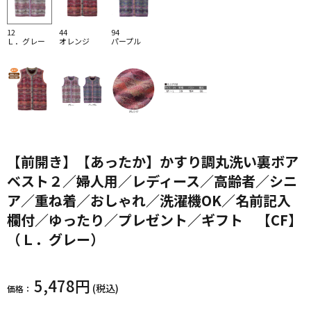
12
44
94
Ｌ．グレー
オレンジ
パープル
【前開き】【あったか】かすり調丸洗い裏ボア
ベスト２／婦人用／レディース／高齢者／シニ
ア／重ね着／おしゃれ／洗濯機OK／名前記入
欄付／ゆったり／プレゼント／ギフト 【CF】
（Ｌ．グレー）
5,478円
(税込)
価格：