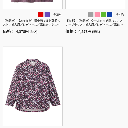
全2色
全4色
【前開き】【あったか】薄中綿キルト葉柄ベ
【秋冬】【前開き】ウールタッチ隠れファス
スト／婦人用／レディース／高齢者／シニア
ナーブラウス／婦人用／レディース／高齢者
／秋冬／洗濯OK／自宅で洗える／名前記入欄
／シニア／後ろ長め／名前記入欄付／ゆった
価格：
価格：
4,378円
4,378円
(税込)
(税込)
付／両脇ポケット／お出かけ／ギフト 【C
り／プレゼント／ギフト 【CF】
F】