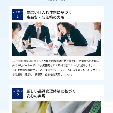
幅広い仕入れ体制に基づく
こだわり
1
高品質・低価格の実現
1974年の設立以来培ってきた圧倒的な流通経路を駆使し、大量仕入れや国内
外の生地メーカー様との共同開発などで素材の低コスト化に成功しました。
また実用的な機能性を生み出す仕立て、ディテールにまで気を配ったデザイン
を徹底的に追求し、高品質・低価格を実現しています
厳しい品質管理体制に基づく
こだわり
2
安心の実現