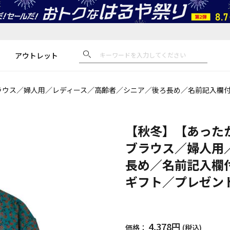
アウトレット
ラウス／婦人用／レディース／高齢者／シニア／後ろ長め／名前記入欄
【秋冬】【あった
ブラウス／婦人用
長め／名前記入欄
ギフト／プレゼン
4,378円
価格：
(税込)