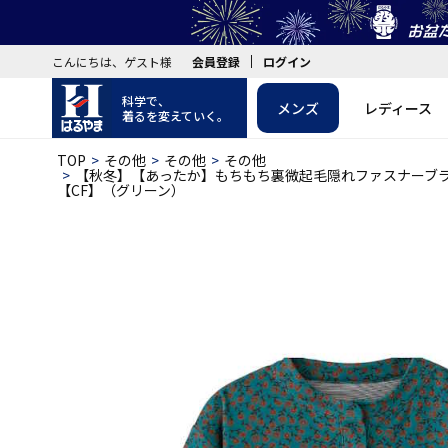
こんにちは、ゲスト様
会員登録
ログイン
科学で、
メンズ
レディース
着るを変えていく。
TOP
その他
その他
その他
【秋冬】【あったか】もちもち裏微起毛隠れファスナーブ
【CF】（グリーン）