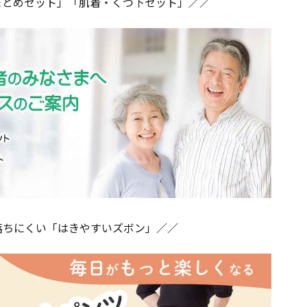
まとめセット」「肌着・くつ下セット」／／
落ちにくい「はきやすいズボン」／／