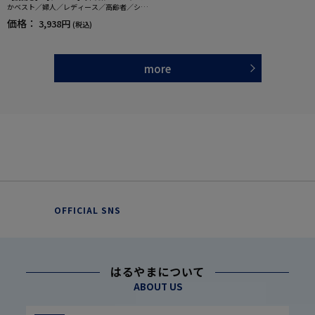
かベスト／婦人／レディース／高齢者／シニ
ア／ゆったりアームホール／介護／お出かけ
価格：
3,938円
(税込)
／施設／ギフト／プレゼント 【CF】
more
OFFICIAL SNS
はるやまについて
ABOUT US