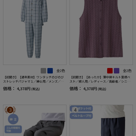
全2色
全2色
【前開き】【通年素材】ワンタッチのびのび
【前開き】【あったか】薄中綿キルト葉柄ベ
ストレッチパジャマ１／紳士用／メンズ／高
スト／婦人用／レディース／高齢者／シニア
齢者／シニア／名前記入欄付／後ろ長め／ギ
／秋冬／洗濯OK／自宅で洗える／名前記入欄
価格：
価格：
4,378円
4,378円
(税込)
(税込)
フト／プレゼント【CF】
付／両脇ポケット／お出かけ／ギフト【CF】
3
4