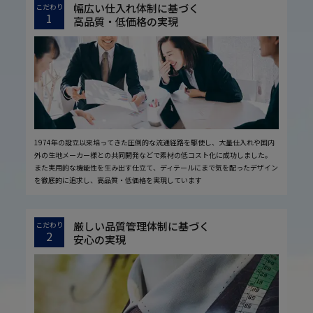
幅広い仕入れ体制に基づく
こだわり
1
高品質・低価格の実現
1974年の設立以来培ってきた圧倒的な流通経路を駆使し、大量仕入れや国内
外の生地メーカー様との共同開発などで素材の低コスト化に成功しました。
また実用的な機能性を生み出す仕立て、ディテールにまで気を配ったデザイン
を徹底的に追求し、高品質・低価格を実現しています
厳しい品質管理体制に基づく
こだわり
2
安心の実現