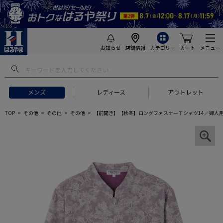
お知らせ
店舗情報
カテゴリー
カート
メニュー
メンズ
レディース
アウトレット
TOP
その他
その他
その他
【前開き】【秋冬】ロングファスナーＴシャツ14／婦人