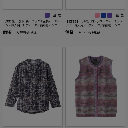
全1色
全3色
【前開き】【日本製】ミックス花柄カーディ
【前開き】【秋冬】ロングファスナーＴシャ
ガン／婦人用／レディース／高齢者／シニア
ツ13／婦人用／レディース／高齢者／シニア
／名前記入欄付／大きめボタン／身幅ゆった
／ゆったり／のびのび／洗濯機OK／後ろ長め
価格：
価格：
3,300円
4,378円
(税込)
(税込)
り／ギフト／プレゼント 【CF】
／名前記入欄付／ギフト／プレゼント 【C
F】