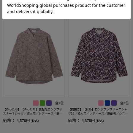
RECOMMEND ITEM
全3色
全3色
【あったか】【ゆったり】裏起毛ロングファ
【前開き】【秋冬】ロングファスナーＴシャ
スナーＴシャツ／婦人用／レディース／高齢
ツ13／婦人用／レディース／高齢者／シニア
者／シニア／後ろ長め／名前が書ける／名前
／ゆったり／のびのび／洗濯機OK／後ろ長め
価格：
価格：
4,378円
4,378円
(税込)
(税込)
記入欄付／洗濯機OK／前ポケット／おしゃれ
／名前記入欄付／ギフト／プレゼント【CF】
／ギフト／プレゼント【CF】