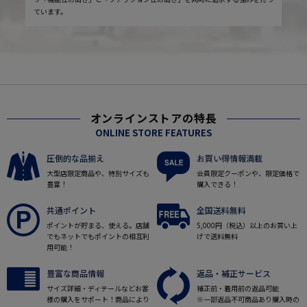
ています。
オンラインストアの特長
ONLINE STORE FEATURES
圧倒的な品揃え
お買い得情報満載
大型店限定商品や、特別サイズも
会員限定クーポンや、限定価格で
豊富！
購入できる！
共通ポイント
全国送料無料
ポイントが貯まる、使える。店舗
5,000円（税込）以上のお買い上
でもネットでもポイントの相互利
げで送料無料
用可能！
豊富な商品情報
返品・補正サービス
サイズ詳細・ディテールなどお客
補正前・着用前の返品可能
様の購入をサポート！商品により
※一部返品不可商品あり購入時の