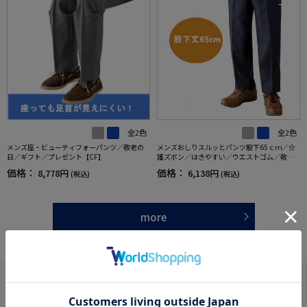
全2色
全2色
メンズ座・ビューティフォーパンツ／敬老の
メンズおしりスルッとパンツ股下65ｃｍ／介
日／ギフト／プレゼント【CF】
護ズボン／はきやすい／ウエストゴム／敬老
の日／ギフト／プレゼント【CF】
価格：
価格：
8,778円
6,138円
(税込)
(税込)
more
あなたへのおすすめ