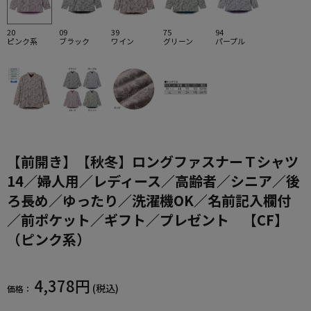
20
09
39
75
94
ピンク系
ブラック
ワイン
グリーン
パープル
【前開き】【秋冬】ロングファスナーＴシャツ
14／婦人用／レディース／高齢者／シニア／後
ろ長め／ゆったり／洗濯機OK／名前記入欄付
／前ポケット／ギフト／プレゼント 【CF】
（ピンク系）
4,378円
(税込)
価格：