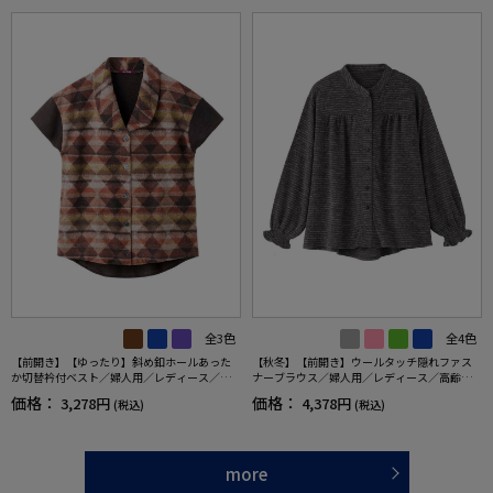
全3色
全4色
【前開き】【ゆったり】斜め釦ホールあった
【秋冬】【前開き】ウールタッチ隠れファス
か切替衿付ベスト／婦人用／レディース／高
ナーブラウス／婦人用／レディース／高齢者
齢者／シニア／後ろ長め／名前記入欄付【C
／シニア／後ろ長め／名前記入欄付／ゆった
価格：
価格：
3,278円
4,378円
(税込)
(税込)
F】
り／プレゼント／ギフト【CF】
more