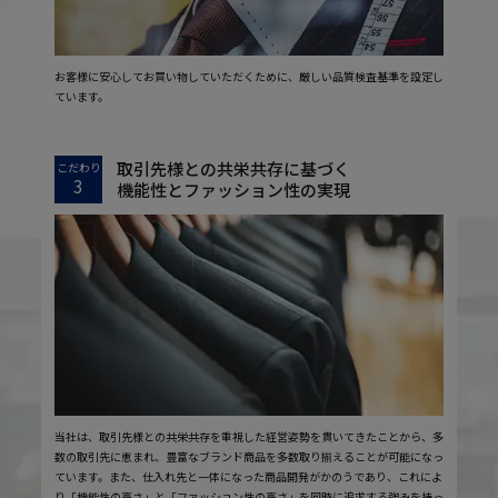
お客様に安心してお買い物していただくために、厳しい品質検査基準を設定し
ています。
取引先様との共栄共存に基づく
こだわり
3
機能性とファッション性の実現
当社は、取引先様との共栄共存を重視した経営姿勢を貫いてきたことから、多
数の取引先に恵まれ、豊富なブランド商品を多数取り揃えることが可能になっ
ています。また、仕入れ先と一体になった商品開発がかのうであり、これによ
り「機能性の高さ」と「ファッション性の高さ」を同時に追求する強みを持っ