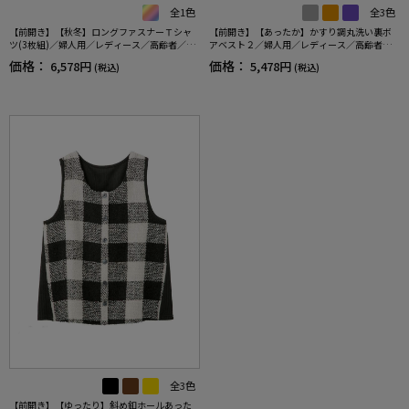
全1色
全3色
【前開き】【秋冬】ロングファスナーＴシャ
【前開き】【あったか】かすり調丸洗い裏ボ
ツ(3枚組)／婦人用／レディース／高齢者／シ
アベスト２／婦人用／レディース／高齢者／
ニア／名前記入欄付／後ろ長め／ゆったり／
シニア／重ね着／おしゃれ／洗濯機OK／名前
価格：
価格：
6,578円
5,478円
(税込)
(税込)
ギフト／プレゼント 【CF】
記入欄付／ゆったり／プレゼント／ギフト
【CF】
全3色
【前開き】【ゆったり】斜め釦ホールあった