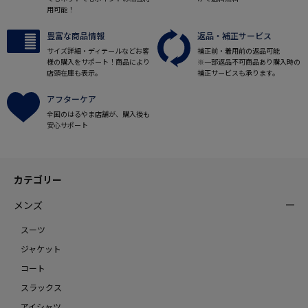
用可能！
豊富な商品情報
返品・補正サービス
サイズ詳細・ディテールなどお客
補正前・着用前の返品可能
様の購入をサポート！商品により
※一部返品不可商品あり購入時の
店頭在庫も表示。
補正サービスも承ります。
アフターケア
全国のはるやま店舗が、購入後も
安心サポート
カテゴリー
メンズ
スーツ
ジャケット
コート
スラックス
アイシャツ