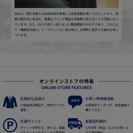
当社は、取引先様との共栄共存を重視した経営姿勢を貫いてきたことから、多
数の取引先に恵まれ、豊富なブランド商品を多数取り揃えることが可能になっ
ています。また、仕入れ先と一体になった商品開発がかのうであり、これによ
り「機能性の高さ」と「ファッション性の高さ」を同時に追求する強みを持っ
ています。
オンラインストアの特長
ONLINE STORE FEATURES
圧倒的な品揃え
お買い得情報満載
大型店限定商品や、特別サイズも
会員限定クーポンや、限定価格で
豊富！
購入できる！
共通ポイント
全国送料無料
ポイントが貯まる、使える。店舗
5,000円（税込）以上のお買い上
でもネットでもポイントの相互利
げで送料無料