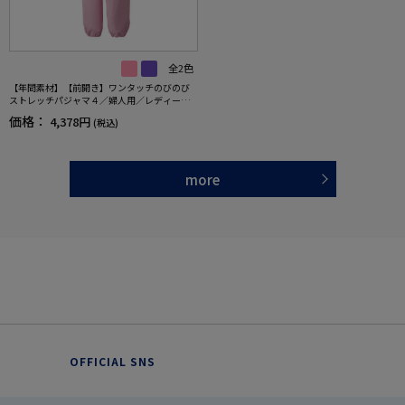
全2色
【年間素材】【前開き】ワンタッチのびのび
ストレッチパジャマ４／婦人用／レディース
／高齢者／シニア／名前記入欄付／後ろ長め
価格：
4,378円
(税込)
／脱ぎ着しやすい／手口・足口ゴム 【CF】
more
OFFICIAL SNS