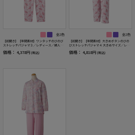
全2色
全2色
【前開き】【年間素材】ワンタッチのびのび
【前開き】【年間素材】大きめボタンのびの
ストレッチパジャマ３／レディース／婦人用
びストレッチパジャマ４ 大きめサイズ／レデ
／高齢者／シニア／着脱しやすい／名前記入
ィース／婦人用／高齢者／シニア／後ろ長め
価格：
価格：
4,378円
4,818円
(税込)
(税込)
欄付き／後ろ長め／プレゼント／ギフト 【C
／名前記入欄付／ななめボタンホール／プレ
F】
ゼント／ギフト 【CF】