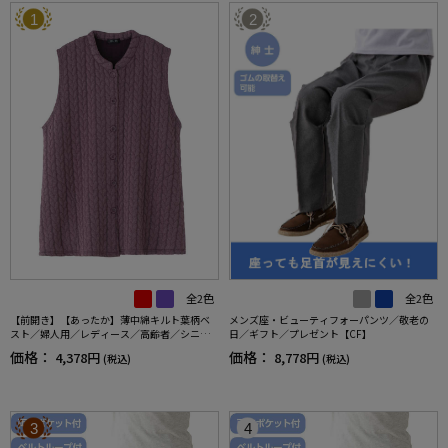
1
2
全2色
全2色
【前開き】【あったか】薄中綿キルト葉柄ベ
メンズ座・ビューティフォーパンツ／敬老の
スト／婦人用／レディース／高齢者／シニア
日／ギフト／プレゼント【CF】
／秋冬／洗濯OK／自宅で洗える／名前記入欄
価格：
価格：
4,378円
8,778円
(税込)
(税込)
付／両脇ポケット／お出かけ／ギフト【CF】
3
4