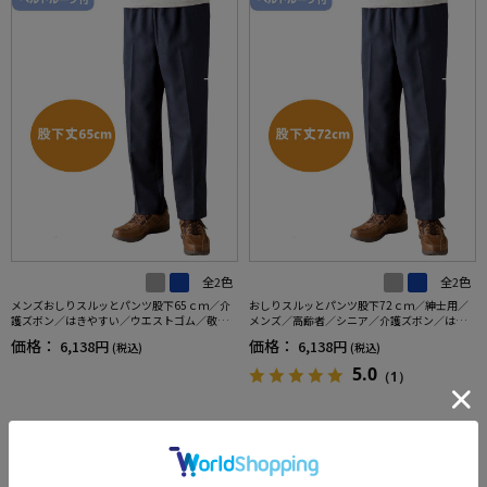
全2色
全2色
メンズおしりスルッとパンツ股下65ｃｍ／介
おしりスルッとパンツ股下72ｃｍ／紳士用／
護ズボン／はきやすい／ウエストゴム／敬老
メンズ／高齢者／シニア／介護ズボン／はき
の日／ギフト／プレゼント【CF】
やすい／ウエストゴム／敬老の日／ギフト／
価格：
価格：
6,138円
6,138円
(税込)
(税込)
プレゼント【CF】
5.0
（1）
more