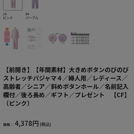
24
94
ピンク
パープル
【前開き】【年間素材】大きめボタンのびのび
ストレッチパジャマ４／婦人用／レディース／
高齢者／シニア／斜めボタンホール／名前記入
欄付／後ろ長め／ギフト／プレゼント 【CF】
（ピンク）
4,378円
(税込)
価格：