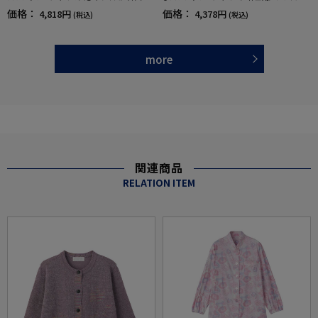
／レディース／高齢者／シニア／ストレッチ
高齢者／シニア／ななめボタンホール／後ろ
価格：
価格：
4,818円
4,378円
(税込)
(税込)
／着脱しやすい／後ろ長め／名前記入欄付／
長め／名前記入欄付／プレゼント／ギフト【C
プレゼント／ギフト【CF】
F】
more
関連商品
RELATION ITEM