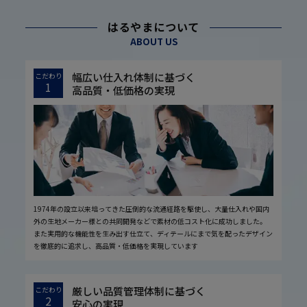
はるやまについて
ABOUT US
幅広い仕入れ体制に基づく
こだわり
1
高品質・低価格の実現
1974年の設立以来培ってきた圧倒的な流通経路を駆使し、大量仕入れや国内
外の生地メーカー様との共同開発などで素材の低コスト化に成功しました。
また実用的な機能性を生み出す仕立て、ディテールにまで気を配ったデザイン
を徹底的に追求し、高品質・低価格を実現しています
厳しい品質管理体制に基づく
こだわり
2
安心の実現