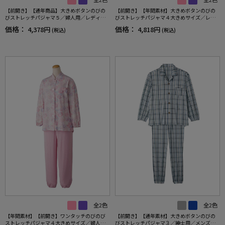
【前開き】【通年商品】大きめボタンのびの
【前開き】【年間素材】大きめボタンのびの
びストレッチパジャマ５／婦人用／レディー
びストレッチパジャマ４大きめサイズ／レデ
ス／シニア／名前記入欄付／ななめホールボ
ィース／婦人用／高齢者／シニア／後ろ長め
価格：
価格：
4,378円
4,818円
(税込)
(税込)
タン／寝巻／後ろ長め／ギフト／プレゼント
／名前記入欄付／ななめボタンホール／プレ
【CF】
ゼント／ギフト【CF】
全2色
全2色
【年間素材】【前開き】ワンタッチのびのび
【前開き】【通年素材】大きめボタンのびの
ストレッチパジャマ４大きめサイズ／婦人用
びストレッチパジャマ３／紳士用／メンズ／