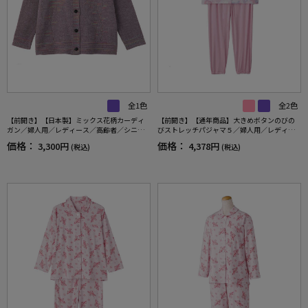
全1色
全2色
【前開き】【日本製】ミックス花柄カーディ
【前開き】【通年商品】大きめボタンのびの
ガン／婦人用／レディース／高齢者／シニア
びストレッチパジャマ５／婦人用／レディー
／名前記入欄付／大きめボタン／身幅ゆった
ス／シニア／名前記入欄付／ななめホールボ
価格：
価格：
3,300円
4,378円
(税込)
(税込)
り／ギフト／プレゼント 【CF】
タン／寝巻／後ろ長め／ギフト／プレゼン
ト 【CF】