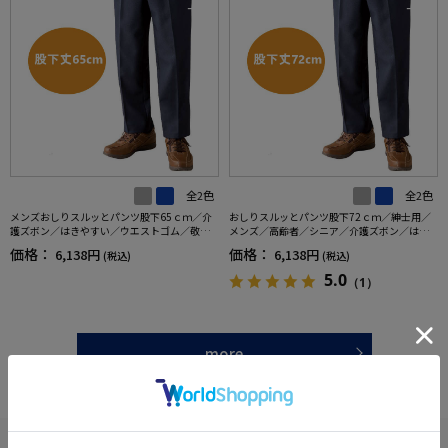
全2色
全2色
メンズおしりスルッとパンツ股下65ｃｍ／介
おしりスルッとパンツ股下72ｃｍ／紳士用／
護ズボン／はきやすい／ウエストゴム／敬老
メンズ／高齢者／シニア／介護ズボン／はき
の日／ギフト／プレゼント【CF】
やすい／ウエストゴム／敬老の日／ギフト／
価格：
価格：
6,138円
6,138円
(税込)
(税込)
プレゼント【CF】
5.0
（1）
more