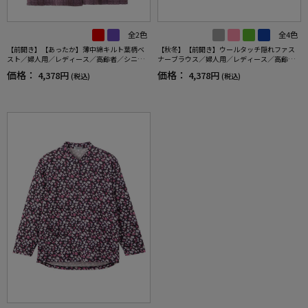
全2色
全4色
【前開き】【あったか】薄中綿キルト葉柄ベ
【秋冬】【前開き】ウールタッチ隠れファス
スト／婦人用／レディース／高齢者／シニア
ナーブラウス／婦人用／レディース／高齢者
／秋冬／洗濯OK／自宅で洗える／名前記入欄
／シニア／後ろ長め／名前記入欄付／ゆった
価格：
価格：
4,378円
4,378円
(税込)
(税込)
付／両脇ポケット／お出かけ／ギフト 【C
り／プレゼント／ギフト 【CF】
F】