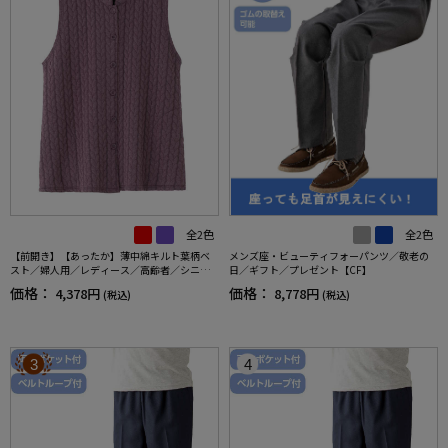
全2色
全2色
【前開き】【あったか】薄中綿キルト葉柄ベ
メンズ座・ビューティフォーパンツ／敬老の
スト／婦人用／レディース／高齢者／シニア
日／ギフト／プレゼント【CF】
／秋冬／洗濯OK／自宅で洗える／名前記入欄
価格：
価格：
4,378円
8,778円
(税込)
(税込)
付／両脇ポケット／お出かけ／ギフト【CF】
3
4