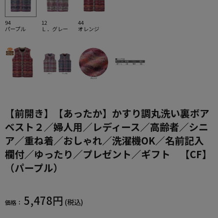
94
12
44
パープル
Ｌ．グレー
オレンジ
【前開き】【あったか】かすり調丸洗い裏ボア
ベスト２／婦人用／レディース／高齢者／シニ
ア／重ね着／おしゃれ／洗濯機OK／名前記入
欄付／ゆったり／プレゼント／ギフト 【CF】
（パープル）
5,478円
(税込)
価格：