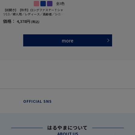
全3色
【前開き】【秋冬】ロングファスナーＴシャ
ツ13／婦人用／レディース／高齢者／シニア
／ゆったり／のびのび／洗濯機OK／後ろ長め
価格：
4,378円
(税込)
／名前記入欄付／ギフト／プレゼント 【C
F】
more
OFFICIAL SNS
はるやまについて
ABOUT US