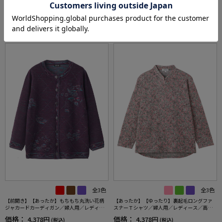
あなたへのおすすめ
RECOMMEND ITEM
全3色
全3色
【前開き】【あったか】もちもち丸洗い花柄
【あったか】【ゆったり】裏起毛ロングファ
ジャカードカーディガン／婦人用／レディー
スナーＴシャツ／婦人用／レディース／高齢
ス／高齢者／シニア／自宅で洗える／洗濯機O
者／シニア／後ろ長め／名前が書ける／名前
価格：
価格：
4,378円
4,378円
(税込)
(税込)
K／ゆったり／名前記入欄付／おしゃれ／お出
記入欄付／洗濯機OK／前ポケット／おしゃれ