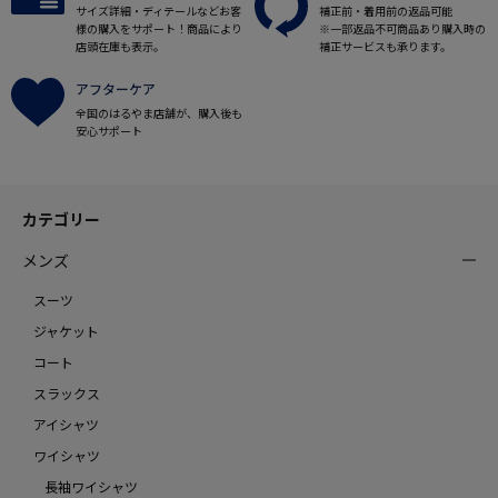
サイズ詳細・ディテールなどお客
補正前・着用前の返品可能
様の購入をサポート！商品により
※一部返品不可商品あり購入時の
店頭在庫も表示。
補正サービスも承ります。
アフターケア
全国のはるやま店舗が、購入後も
安心サポート
カテゴリー
メンズ
スーツ
ジャケット
コート
スラックス
アイシャツ
ワイシャツ
長袖ワイシャツ