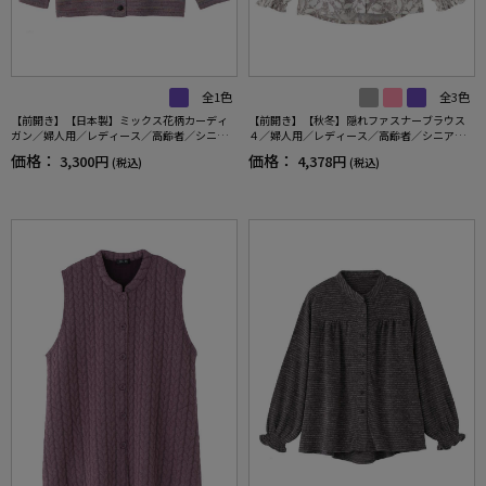
全1色
全3色
【前開き】【日本製】ミックス花柄カーディ
【前開き】【秋冬】隠れファスナーブラウス
ガン／婦人用／レディース／高齢者／シニア
４／婦人用／レディース／高齢者／シニア／
／名前記入欄付／大きめボタン／身幅ゆった
後ろ長め／名前記入欄付／お出かけ／プレゼ
価格：
価格：
3,300円
4,378円
(税込)
(税込)
り／ギフト／プレゼント 【CF】
ント／ギフト 【CF】