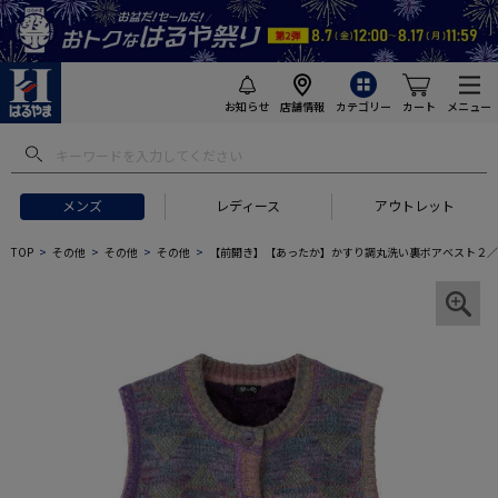
お知らせ
店舗情報
カテゴリー
カート
メニュー
メンズ
レディース
アウトレット
TOP
その他
その他
その他
【前開き】【あったか】かすり調丸洗い裏ボアベスト２／