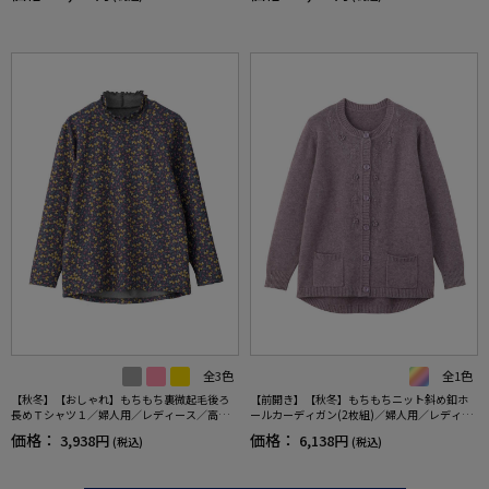
かけ／ギフト／プレゼント【CF】
／ギフト／プレゼント【CF】
全3色
全1色
【秋冬】【おしゃれ】もちもち裏微起毛後ろ
【前開き】【秋冬】もちもちニット斜め釦ホ
長めＴシャツ１／婦人用／レディース／高齢
ールカーディガン(2枚組)／婦人用／レディー
者／シニア／乾燥機OK（低温）／名前記入欄
ス／シニア／高齢者／おしゃれ／あったか／
価格：
価格：
3,938円
6,138円
(税込)
(税込)
付／名前が書ける／身幅ゆったり／ギフト／
ギフト／プレゼント／名前記入欄付／ゆった
プレゼント【CF】
り【CF】