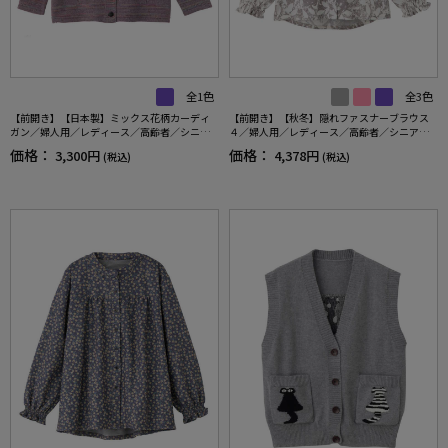
全1色
全3色
【前開き】【日本製】ミックス花柄カーディ
【前開き】【秋冬】隠れファスナーブラウス
ガン／婦人用／レディース／高齢者／シニア
４／婦人用／レディース／高齢者／シニア／
／名前記入欄付／大きめボタン／身幅ゆった
後ろ長め／名前記入欄付／お出かけ／プレゼ
価格：
価格：
3,300円
4,378円
(税込)
(税込)
り／ギフト／プレゼント 【CF】
ント／ギフト 【CF】