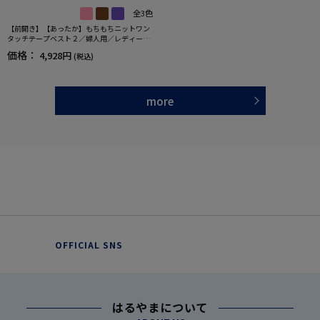
全3色
【前開き】【あったか】もちもちニットワン
タッチテープベスト２／婦人用／レディース
／高齢者／シニア／名前記入欄付／ギフト／
価格：
4,928円
(税込)
プレゼント 【CF】
more
OFFICIAL SNS
はるやまについて