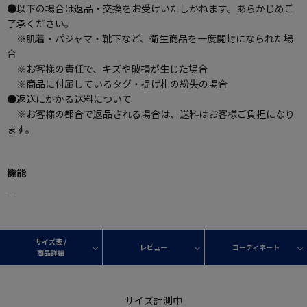
●以下の場合は返品・交換をお受けいたしかねます。あらかじめご
了承ください。
※肌着・パジャマ・靴下など、衛生商品を一度開封になられた場
合
※お客様の責任で、キズや破損が生じた場合
※商品に付属しているタグ・提げ札の紛失の場合
●返送にかかる送料について
※お客様の都合で返品される場合は、送料はお客様ご負担になり
ます。
機能
―
サイズ表 /
レビュー
コーディネート
商品詳細
サイズ計測中