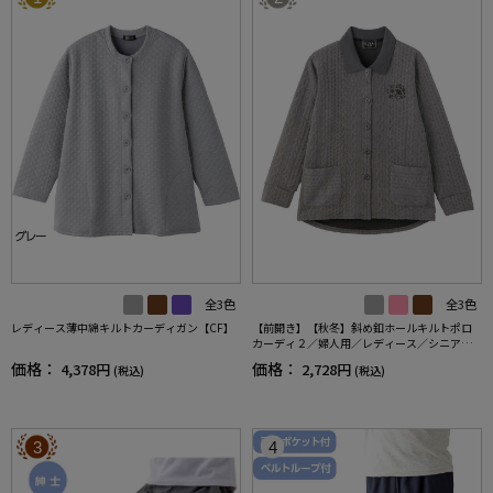
全3色
全3色
レディース薄中綿キルトカーディガン【CF】
【前開き】【秋冬】斜め釦ホールキルトポロ
カーディ２／婦人用／レディース／シニア／
高齢者／おしゃれ／ギフト／プレゼント【C
価格：
価格：
4,378円
2,728円
(税込)
(税込)
F】
3
4