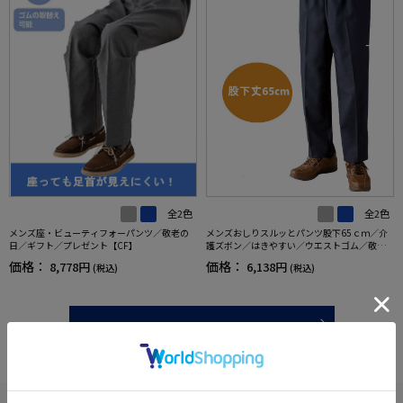
全2色
全2色
メンズ座・ビューティフォーパンツ／敬老の
メンズおしりスルッとパンツ股下65ｃｍ／介
日／ギフト／プレゼント【CF】
護ズボン／はきやすい／ウエストゴム／敬老
の日／ギフト／プレゼント【CF】
価格：
価格：
8,778円
6,138円
(税込)
(税込)
more