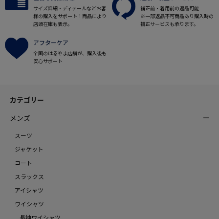
サイズ詳細・ディテールなどお客
補正前・着用前の返品可能
様の購入をサポート！商品により
※一部返品不可商品あり購入時の
店頭在庫も表示。
補正サービスも承ります。
アフターケア
全国のはるやま店舗が、購入後も
安心サポート
カテゴリー
メンズ
スーツ
ジャケット
コート
スラックス
アイシャツ
ワイシャツ
長袖ワイシャツ