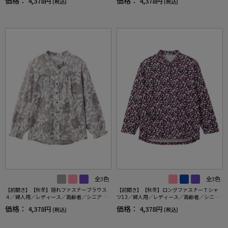
価格：
価格：
4,378円
4,378円
(税込)
(税込)
のびのび／ゆったり／おしゃれ／ギフト／プ
記入欄付／洗濯機OK／前ポケット／おしゃれ
レゼント【CF】
／ギフト／プレゼント【CF】
全3色
全3色
【前開き】【秋冬】隠れファスナーブラウス
【前開き】【秋冬】ロングファスナーＴシャ
４／婦人用／レディース／高齢者／シニア／
ツ13／婦人用／レディース／高齢者／シニア
後ろ長め／名前記入欄付／お出かけ／プレゼ
／ゆったり／のびのび／洗濯機OK／後ろ長め
価格：
価格：
4,378円
4,378円
(税込)
(税込)
ント／ギフト【CF】
／名前記入欄付／ギフト／プレゼント【CF】