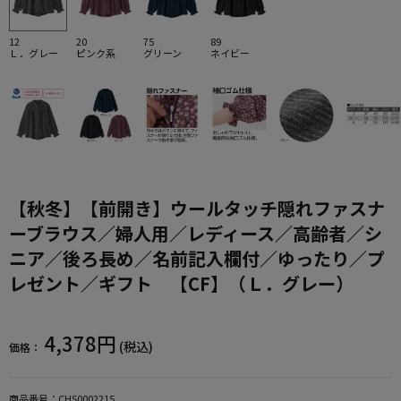
12
20
75
89
Ｌ．グレー
ピンク系
グリーン
ネイビー
【秋冬】【前開き】ウールタッチ隠れファスナ
ーブラウス／婦人用／レディース／高齢者／シ
ニア／後ろ長め／名前記入欄付／ゆったり／プ
レゼント／ギフト 【CF】（Ｌ．グレー）
4,378円
(税込)
価格：
商品番号：
CHS0002215