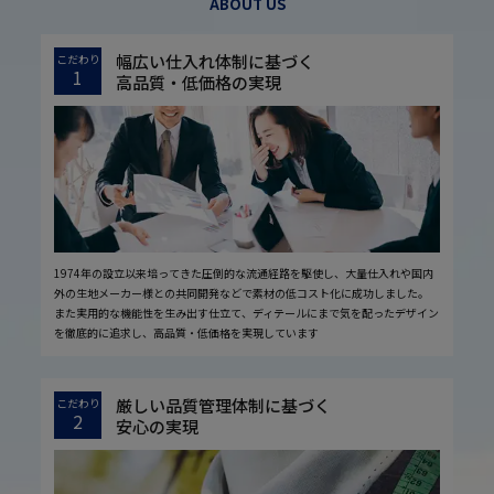
ABOUT US
幅広い仕入れ体制に基づく
こだわり
1
高品質・低価格の実現
1974年の設立以来培ってきた圧倒的な流通経路を駆使し、大量仕入れや国内
外の生地メーカー様との共同開発などで素材の低コスト化に成功しました。
また実用的な機能性を生み出す仕立て、ディテールにまで気を配ったデザイン
を徹底的に追求し、高品質・低価格を実現しています
厳しい品質管理体制に基づく
こだわり
2
安心の実現