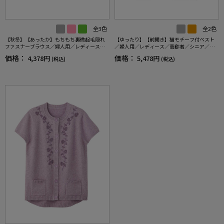
全3色
全2色
【秋冬】【あったか】もちもち裏微起毛隠れ
【ゆったり】【前開き】猫モチーフ付ベスト
ファスナーブラウス／婦人用／レディース／
／婦人用／レディース／高齢者／シニア／猫
高齢者／シニア／後ろ長め／名前記入欄付／
柄／カジュアル／プレゼント／ギフト 【C
価格：
価格：
4,378円
5,478円
(税込)
(税込)
のびのび／ゆったり／おしゃれ／ギフト／プ
F】
レゼント 【CF】