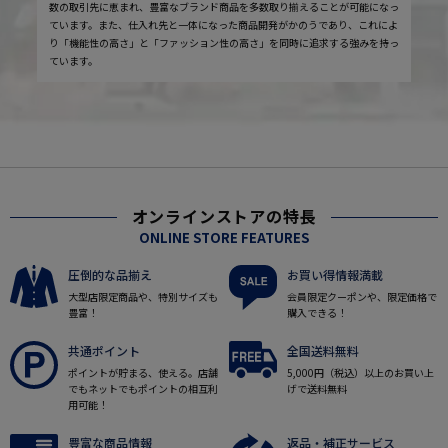
数の取引先に恵まれ、豊富なブランド商品を多数取り揃えることが可能になっ
ています。また、仕入れ先と一体になった商品開発がかのうであり、これによ
り「機能性の高さ」と「ファッション性の高さ」を同時に追求する強みを持っ
ています。
オンラインストアの特長
ONLINE STORE FEATURES
圧倒的な品揃え
お買い得情報満載
大型店限定商品や、特別サイズも
会員限定クーポンや、限定価格で
豊富！
購入できる！
共通ポイント
全国送料無料
ポイントが貯まる、使える。店舗
5,000円（税込）以上のお買い上
でもネットでもポイントの相互利
げで送料無料
用可能！
豊富な商品情報
返品・補正サービス