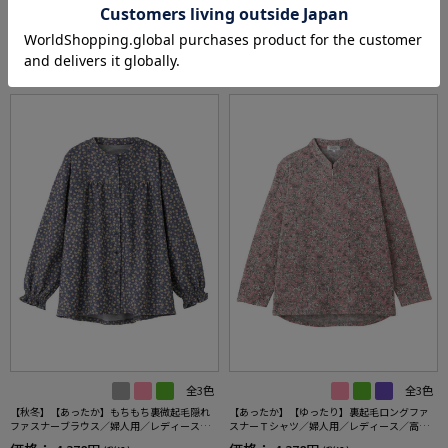
あなたへのおすすめ
RECOMMEND ITEM
全3色
全3色
【秋冬】【あったか】もちもち裏微起毛隠れ
【あったか】【ゆったり】裏起毛ロングファ
ファスナーブラウス／婦人用／レディース／
スナーＴシャツ／婦人用／レディース／高齢
高齢者／シニア／後ろ長め／名前記入欄付／
者／シニア／後ろ長め／名前が書ける／名前