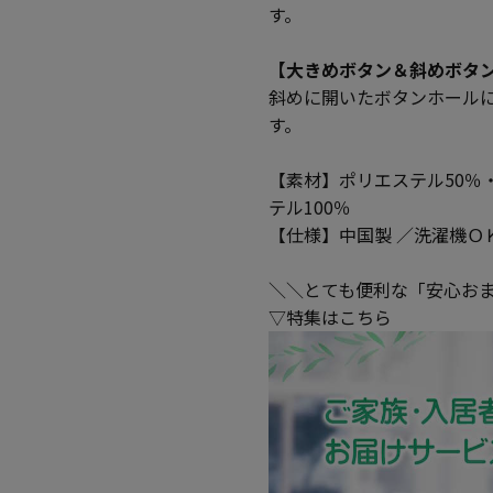
す。
【大きめボタン＆斜めボタ
斜めに開いたボタンホール
す。
【素材】ポリエステル50％
テル100％
【仕様】中国製 ／洗濯機Ｏ
＼＼とても便利な「安心お
▽特集はこちら