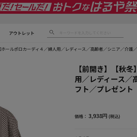
アウトレット
釦ホールポロカーディ４／婦人用／レディース／高齢者／シニア／介護／
【前開き】【秋冬
用／レディース／
フト／プレゼント
3,938円
価格：
(税込)