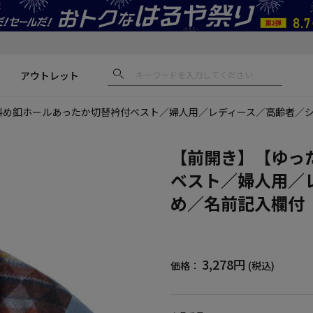
アウトレット
斜め釦ホールあったか切替衿付ベスト／婦人用／レディース／高齢者／シ
【前開き】【ゆっ
ベスト／婦人用／
め／名前記入欄付
3,278円
価格：
(税込)