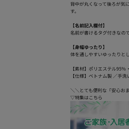
背中が丸くなって後ろが気
す。
【名前記入欄付】
名前が書けるタグ付きなの
【身幅ゆったり】
体を通しやすいゆったりと
【素材】ポリエステル95％
【仕様】ベトナム製 ／手洗
＼＼とても便利な「安心お
▽特集はこちら