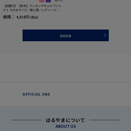
【前開き】【秋冬】ワンタッチキルトパジャ
マ１ 大きめサイズ／婦人用／レディース／シ
ニア／高齢者／洗濯機OK／寝巻／ギフト／プ
価格：
4,818円
(税込)
レゼント 【CF】
more
OFFICIAL SNS
はるやまについて
ABOUT US