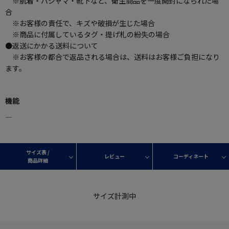
※肌着・パジャマ・靴下など、衛生商品を一度開封になられた場
合
※お客様の責任で、キズや破損が生じた場合
※商品に付属しているタグ・提げ札の紛失の場合
●返送にかかる送料について
※お客様の都合で返品される場合は、送料はお客様ご負担になり
ます。
機能
―
サイズ表 /
レビュー
コーディネート
商品詳細
サイズ計測中