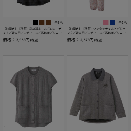
全3色
全2色
【前開き】【秋冬】斜め釦ホールポロカーデ
【前開き】【秋冬】ワンタッチキルトパジャ
ィ４／婦人用／レディース／高齢者／シニア
マ２／婦人用／レディース／高齢者／シニア
／介護／お出かけ／ギフト／プレゼント 【C
／寝巻／ギフト／プレゼント 【CF】
価格：
価格：
3,938円
4,378円
(税込)
(税込)
F】