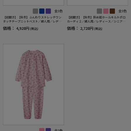
全3色
全3色
【前開き】【秋冬】ふんわりストレッチワン
【前開き】【秋冬】斜め釦ホールキルトポロ
タッチテープニットベスト／婦人用／レディ
カーディ２／婦人用／レディース／シニア／
ース／高齢者／シニア／ワンタッチテープ／
高齢者／おしゃれ／ギフト／プレゼント 【C
価格：
価格：
4,928円
2,728円
(税込)
(税込)
おしゃれ／ギフト／プレゼント 【CF】
F】
全2色