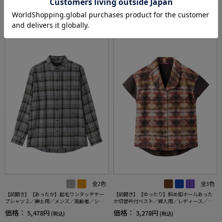
あなたへのおすすめ
RECOMMEND ITEM
全2色
全3色
【前開き】【あったか】起毛ワンタッチテー
【前開き】【ゆったり】斜め釦ホールあった
プシャツ２／紳士用／メンズ／高齢者／シニ
か切替衿付ベスト／婦人用／レディース／高
ア／秋冬／名前記入欄付／施設／入居／後ろ
齢者／シニア／後ろ長め／名前記入欄付【C
価格：
価格：
5,478円
3,278円
(税込)
(税込)
長め／ギフト／プレゼント【CF】
F】