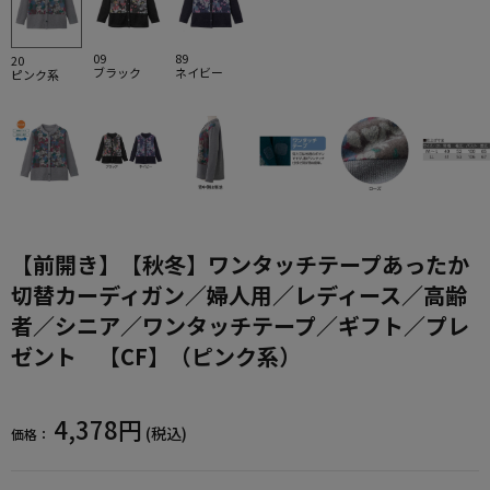
09
89
20
ブラック
ネイビー
ピンク系
【前開き】【秋冬】ワンタッチテープあったか
切替カーディガン／婦人用／レディース／高齢
者／シニア／ワンタッチテープ／ギフト／プレ
ゼント 【CF】（ピンク系）
4,378円
(税込)
価格：