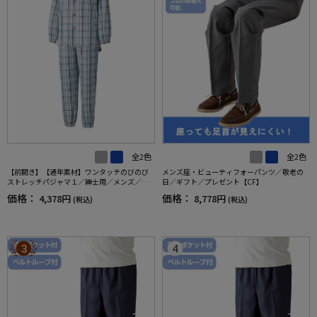
全2色
全2色
【前開き】【通年素材】ワンタッチのびのび
メンズ座・ビューティフォーパンツ／敬老の
ストレッチパジャマ１／紳士用／メンズ／高
日／ギフト／プレゼント【CF】
齢者／シニア／名前記入欄付／後ろ長め／ギ
価格：
価格：
4,378円
8,778円
(税込)
(税込)
フト／プレゼント【CF】
3
4