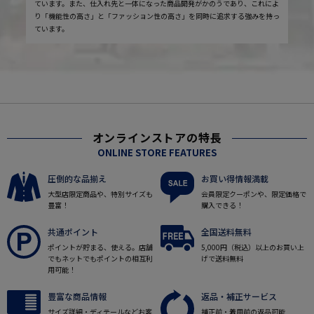
ています。また、仕入れ先と一体になった商品開発がかのうであり、これによ
り「機能性の高さ」と「ファッション性の高さ」を同時に追求する強みを持っ
ています。
オンラインストアの特長
ONLINE STORE FEATURES
圧倒的な品揃え
お買い得情報満載
大型店限定商品や、特別サイズも
会員限定クーポンや、限定価格で
豊富！
購入できる！
共通ポイント
全国送料無料
ポイントが貯まる、使える。店舗
5,000円（税込）以上のお買い上
でもネットでもポイントの相互利
げで送料無料
用可能！
豊富な商品情報
返品・補正サービス
サイズ詳細・ディテールなどお客
補正前・着用前の返品可能