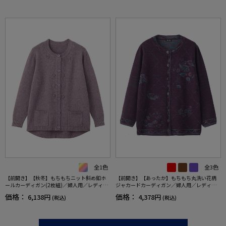
全1色
全3色
【前開き】【秋冬】もちもちニット斜め釦ホ
【前開き】【あったか】もちもち丸洗い花柄
ールカーディガン(2枚組)／婦人用／レディー
ジャカードカーディガン／婦人用／レディー
ス／シニア／高齢者／おしゃれ／あったか／
ス／高齢者／シニア／自宅で洗える／洗濯機O
価格：
価格：
6,138円
4,378円
(税込)
(税込)
ギフト／プレゼント／名前記入欄付／ゆった
K／ゆったり／名前記入欄付／おしゃれ／お出
り【CF】
かけ／ギフト／プレゼント【CF】