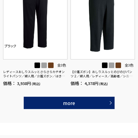
全3色
全3色
レディースおしりスルッとさらさらカチオン
【介護ズボン】おしりスルッとのびのびパン
ライトパンツ／婦人用／介護ズボン／はきや
ツ２／婦人用／レディース／高齢者／シニア
すい【CF】
／名前記入欄付／両脇ポケット／ゴムの取り
価格：
価格：
3,938円
4,378円
(税込)
(税込)
換え可能／お出かけ／ギフト／プレゼント【C
F】
more