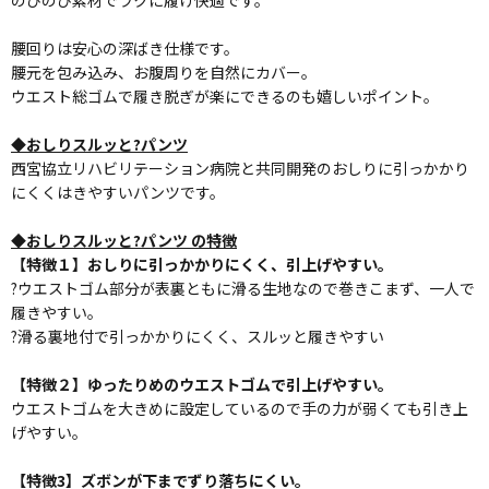
のびのび素材でラクに履け快適です。
腰回りは安心の深ばき仕様です。
腰元を包み込み、お腹周りを自然にカバー。
ウエスト総ゴムで履き脱ぎが楽にできるのも嬉しいポイント。
◆おしりスルッと?パンツ
西宮協立リハビリテーション病院と共同開発のおしりに引っかかり
にくくはきやすいパンツです。
◆おしりスルッと?パンツ の特徴
【特徴１】おしりに引っかかりにくく、引上げやすい。
?ウエストゴム部分が表裏ともに滑る生地なので巻きこまず、一人で
履きやすい。
?滑る裏地付で引っかかりにくく、スルッと履きやすい
【特徴２】ゆったりめのウエストゴムで引上げやすい。
ウエストゴムを大きめに設定しているので手の力が弱くても引き上
げやすい。
【特徴3】ズボンが下までずり落ちにくい。