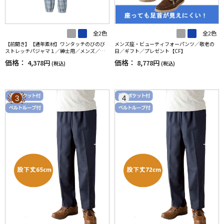
全2色
全2色
【前開き】【通年素材】ワンタッチのびのび
メンズ座・ビューティフォーパンツ／敬老の
ストレッチパジャマ１／紳士用／メンズ／高
日／ギフト／プレゼント【CF】
齢者／シニア／名前記入欄付／後ろ長め／ギ
価格：
価格：
4,378円
8,778円
(税込)
(税込)
フト／プレゼント【CF】
3
4