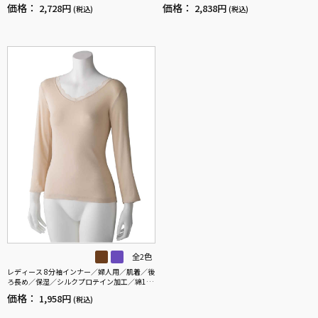
価格：
価格：
2,728円
2,838円
(税込)
(税込)
全2色
レディース 8分袖インナー／婦人用／肌着／後
ろ長め／保湿／シルクプロテイン加工／綿10
0％ 【CF】
価格：
1,958円
(税込)