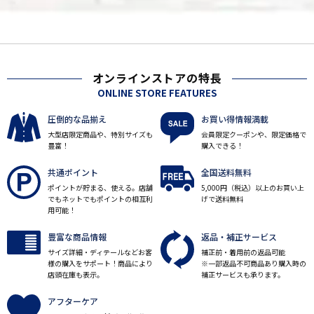
オンラインストアの特長
ONLINE STORE FEATURES
圧倒的な品揃え
お買い得情報満載
大型店限定商品や、特別サイズも
会員限定クーポンや、限定価格で
豊富！
購入できる！
共通ポイント
全国送料無料
ポイントが貯まる、使える。店舗
5,000円（税込）以上のお買い上
でもネットでもポイントの相互利
げで送料無料
用可能！
豊富な商品情報
返品・補正サービス
サイズ詳細・ディテールなどお客
補正前・着用前の返品可能
様の購入をサポート！商品により
※一部返品不可商品あり購入時の
店頭在庫も表示。
補正サービスも承ります。
アフターケア