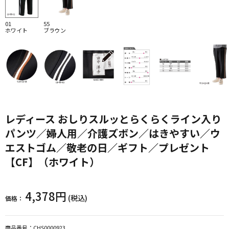
01
55
ホワイト
ブラウン
レディース おしりスルッとらくらくライン入り
パンツ／婦人用／介護ズボン／はきやすい／ウ
エストゴム／敬老の日／ギフト／プレゼント
【CF】（ホワイト）
4,378円
(税込)
価格：
商品番号：
CHS0000923