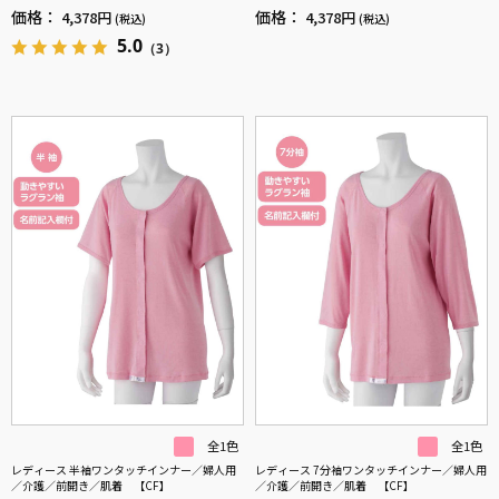
すい／ウエストゴム／敬老の日／ギフト／プ
ゴム 【CF】
価格：
価格：
4,378円
4,378円
(税込)
(税込)
レゼント 【CF】
5.0
（3）
全1色
全1色
レディース 半袖ワンタッチインナー／婦人用
レディース 7分袖ワンタッチインナー／婦人用
／介護／前開き／肌着 【CF】
／介護／前開き／肌着 【CF】