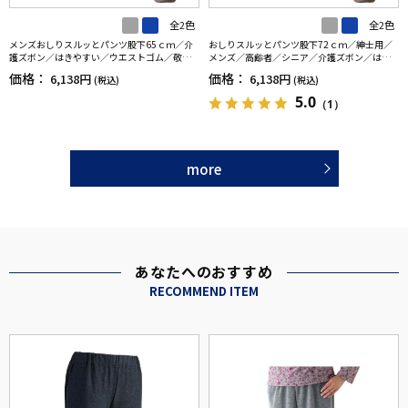
全2色
全2色
メンズおしりスルッとパンツ股下65ｃｍ／介
おしりスルッとパンツ股下72ｃｍ／紳士用／
護ズボン／はきやすい／ウエストゴム／敬老
メンズ／高齢者／シニア／介護ズボン／はき
の日／ギフト／プレゼント【CF】
やすい／ウエストゴム／敬老の日／ギフト／
価格：
価格：
6,138円
6,138円
(税込)
(税込)
プレゼント【CF】
5.0
（1）
more
あなたへのおすすめ
RECOMMEND ITEM