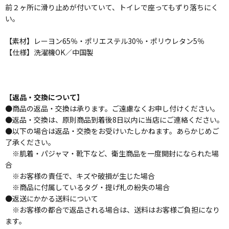
前２ヶ所に滑り止めが付いていて、トイレで座ってもずり落ちにく
い。
【素材】レーヨン65％・ポリエステル30％・ポリウレタン5％
【仕様】洗濯機OK／中国製
【返品・交換について】
●商品の返品・交換は承ります。ご遠慮なくお申し付けください。
●返品・交換は、原則商品到着後8日以内に当店にご連絡ください。
●以下の場合は返品・交換をお受けいたしかねます。あらかじめご
了承ください。
※肌着・パジャマ・靴下など、衛生商品を一度開封になられた場
合
※お客様の責任で、キズや破損が生じた場合
※商品に付属しているタグ・提げ札の紛失の場合
●返送にかかる送料について
※お客様の都合で返品される場合は、送料はお客様ご負担になり
ます。