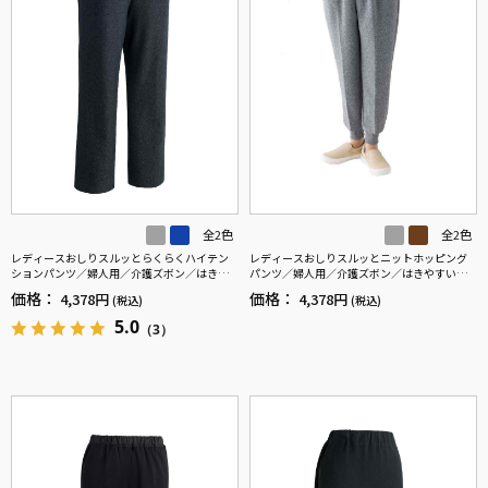
全2色
全2色
レディースおしりスルッとらくらくハイテン
レディースおしりスルッとニットホッピング
ションパンツ／婦人用／介護ズボン／はきや
パンツ／婦人用／介護ズボン／はきやすい／
すい／ウエストゴム／敬老の日／ギフト／プ
ウエストゴム【CF】
価格：
価格：
4,378円
4,378円
(税込)
(税込)
レゼント【CF】
5.0
（3）