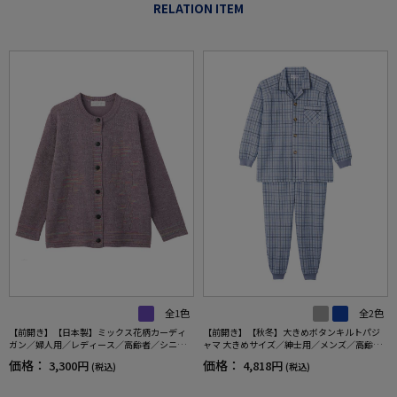
RELATION ITEM
全1色
全2色
【前開き】【日本製】ミックス花柄カーディ
【前開き】【秋冬】大きめボタンキルトパジ
ガン／婦人用／レディース／高齢者／シニア
ャマ 大きめサイズ／紳士用／メンズ／高齢者
／名前記入欄付／大きめボタン／身幅ゆった
／シニア／動きやすいラグラン袖／ウエスト
価格：
価格：
3,300円
4,818円
(税込)
(税込)
り／ギフト／プレゼント 【CF】
調整ゴム／ギフト／プレゼント 【CF】