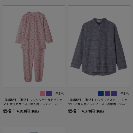
全2色
全3色
【前開き】【秋冬】ワンタッチキルトパジャ
【前開き】【秋冬】ロングファスナーＴシャ
マ１ 大きめサイズ／婦人用／レディース／シ
ツ15／婦人用／レディース／高齢者／シニア
ニア／高齢者／洗濯機OK／寝巻／ギフト／プ
／名前記入欄付／前ポケット／洗濯機OL／ギ
価格：
価格：
4,818円
4,378円
(税込)
(税込)
レゼント 【CF】
フト／プレゼント 【CF】