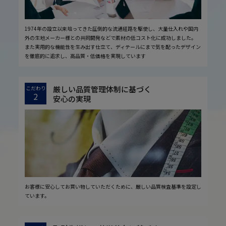
1974年の設立以来培ってきた圧倒的な流通経路を駆使し、大量仕入れや国内
外の生地メーカー様との共同開発などで素材の低コスト化に成功しました。
また実用的な機能性を生み出す仕立て、ディテールにまで気を配ったデザイン
を徹底的に追求し、高品質・低価格を実現しています
厳しい品質管理体制に基づく
こだわり
2
安心の実現
お客様に安心してお買い物していただくために、厳しい品質検査基準を設定し
ています。