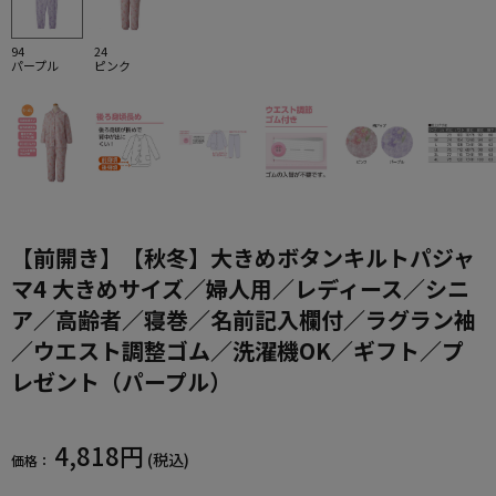
94
24
パープル
ピンク
【前開き】【秋冬】大きめボタンキルトパジャ
マ4 大きめサイズ／婦人用／レディース／シニ
ア／高齢者／寝巻／名前記入欄付／ラグラン袖
／ウエスト調整ゴム／洗濯機OK／ギフト／プ
レゼント（パープル）
4,818円
(税込)
価格：