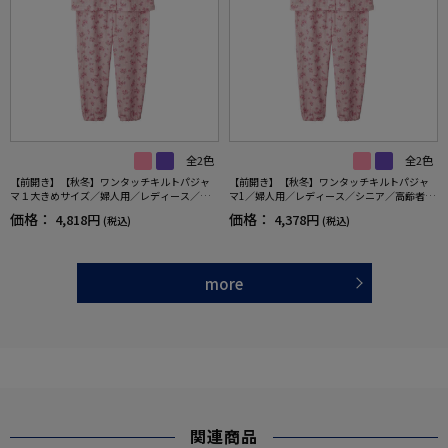
全2色
全2色
【前開き】【秋冬】ワンタッチキルトパジャ
【前開き】【秋冬】ワンタッチキルトパジャ
マ１大きめサイズ／婦人用／レディース／シ
マ1／婦人用／レディース／シニア／高齢者／
ニア／高齢者／洗濯機OK／寝巻／ギフト／プ
洗濯機OK／寝巻／プレゼント／ギフト【CF】
価格：
価格：
4,818円
4,378円
(税込)
(税込)
レゼント【CF】
more
関連商品