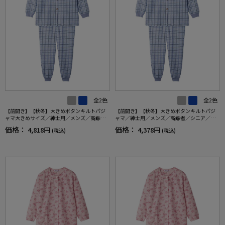
全2色
全2色
【前開き】【秋冬】大きめボタンキルトパジ
【前開き】【秋冬】大きめボタンキルトパジ
ャマ大きめサイズ／紳士用／メンズ／高齢者
ャマ／紳士用／メンズ／高齢者／シニア／寝
／シニア／動きやすいラグラン袖／ウエスト
巻／ラグラン袖／ギフト／プレゼント【CF】
価格：
価格：
4,818円
4,378円
(税込)
(税込)
調整ゴム／ギフト／プレゼント【CF】