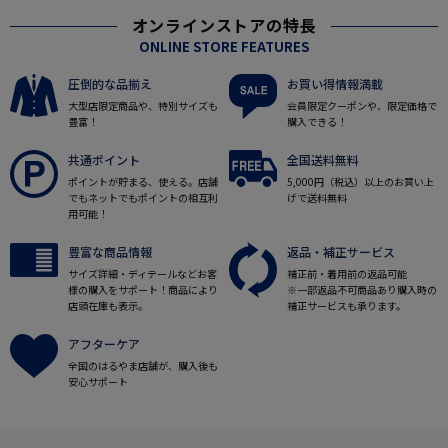
オンラインストアの特長
ONLINE STORE FEATURES
圧倒的な品揃え
お買い得情報満載
大型店限定商品や、特別サイズも
会員限定クーポンや、限定価格で
豊富！
購入できる！
共通ポイント
全国送料無料
ポイントが貯まる、使える。店舗
5,000円（税込）以上のお買い上
でもネットでもポイントの相互利
げで送料無料
用可能！
豊富な商品情報
返品・補正サービス
サイズ詳細・ディテールなどお客
補正前・着用前の返品可能
様の購入をサポート！商品により
※一部返品不可商品あり購入時の
店頭在庫も表示。
補正サービスも承ります。
アフターケア
全国のはるやま店舗が、購入後も
安心サポート