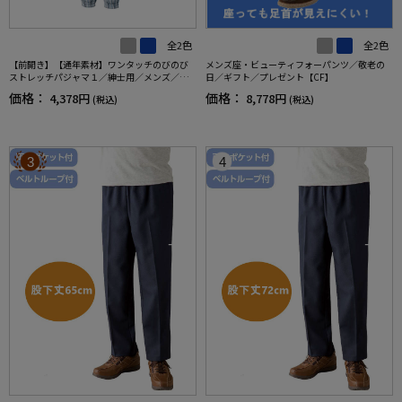
全2色
全2色
【前開き】【通年素材】ワンタッチのびのび
メンズ座・ビューティフォーパンツ／敬老の
ストレッチパジャマ１／紳士用／メンズ／高
日／ギフト／プレゼント【CF】
齢者／シニア／名前記入欄付／後ろ長め／ギ
価格：
価格：
4,378円
8,778円
(税込)
(税込)
フト／プレゼント【CF】
3
4