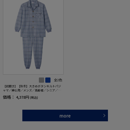
全2色
【前開き】【秋冬】大きめボタンキルトパジ
ャマ／紳士用／メンズ／高齢者／シニア／寝
巻／ラグラン袖／ギフト／プレゼント 【C
価格：
4,378円
(税込)
F】
more