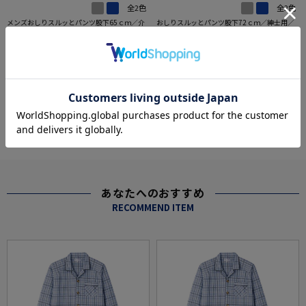
全2色
全2色
メンズおしりスルッとパンツ股下65ｃｍ／介
おしりスルッとパンツ股下72ｃｍ／紳士用／
護ズボン／はきやすい／ウエストゴム／敬老
メンズ／高齢者／シニア／介護ズボン／はき
の日／ギフト／プレゼント【CF】
やすい／ウエストゴム／敬老の日／ギフト／
価格：
価格：
6,138円
6,138円
(税込)
(税込)
プレゼント【CF】
5.0
（1）
more
あなたへのおすすめ
RECOMMEND ITEM