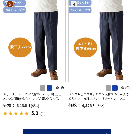
3
4
全2色
全2色
おしりスルッとパンツ股下72ｃｍ／紳士用／
メンズおしりスルッとパンツ股下65ｃｍ大き
メンズ／高齢者／シニア／介護ズボン／はき
めサイズ／介護ズボン／はきやすい／ウエス
やすい／ウエストゴム／敬老の日／ギフト／
トゴム／敬老の日／ギフト／プレゼント【C
価格：
価格：
6,138円
6,578円
(税込)
(税込)
プレゼント【CF】
F】
5.0
（1）