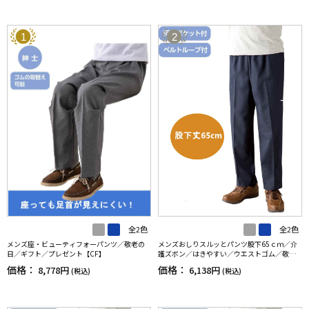
1
2
全2色
全2色
メンズ座・ビューティフォーパンツ／敬老の
メンズおしりスルッとパンツ股下65ｃｍ／介
日／ギフト／プレゼント【CF】
護ズボン／はきやすい／ウエストゴム／敬老
の日／ギフト／プレゼント【CF】
価格：
価格：
8,778円
6,138円
(税込)
(税込)