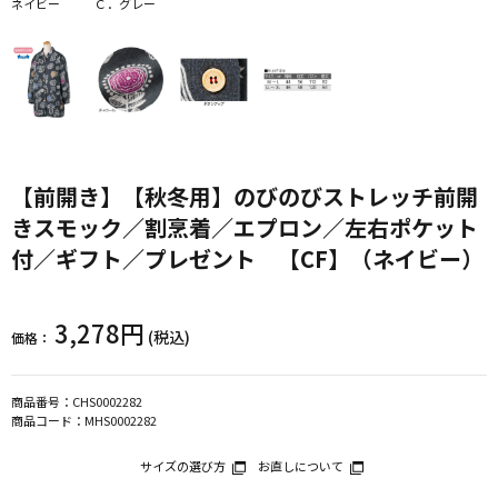
ネイビー
Ｃ．グレー
【前開き】【秋冬用】のびのびストレッチ前開
きスモック／割烹着／エプロン／左右ポケット
付／ギフト／プレゼント 【CF】（ネイビー）
3,278円
(税込)
価格：
商品番号：
CHS0002282
商品コード：
MHS0002282
サイズの選び方
お直しについて