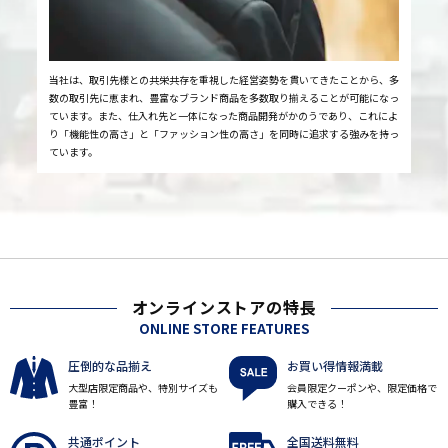
当社は、取引先様との共栄共存を重視した経営姿勢を貫いてきたことから、多
数の取引先に恵まれ、豊富なブランド商品を多数取り揃えることが可能になっ
ています。また、仕入れ先と一体になった商品開発がかのうであり、これによ
り「機能性の高さ」と「ファッション性の高さ」を同時に追求する強みを持っ
ています。
オンラインストアの特長
ONLINE STORE FEATURES
圧倒的な品揃え
お買い得情報満載
大型店限定商品や、特別サイズも
会員限定クーポンや、限定価格で
豊富！
購入できる！
共通ポイント
全国送料無料