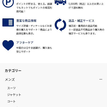
ポイントが貯まる、使える。店舗
5,000円（税込）以上のお買い上
でもネットでもポイントの相互利
げで送料無料
用可能！
豊富な商品情報
返品・補正サービス
サイズ詳細・ディテールなどお客
補正前・着用前の返品可能
様の購入をサポート！商品により
※一部返品不可商品あり購入時の
店頭在庫も表示。
補正サービスも承ります。
アフターケア
全国のはるやま店舗が、購入後も
安心サポート
カテゴリー
メンズ
スーツ
ジャケット
コート