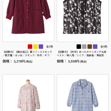
全3色
全4色
【前開き】【撥水加工】裏フリーススモック
【前開き】【秋冬】あったかワンタッチ丸首
／割烹着／はっ水／スモック／秋冬／ギフト
ベスト／婦人用／シニア／高齢者／事故防止
／プレゼント 【CF】
／ギフト／プレゼント 【CF】
価格：
価格：
3,278円
3,938円
(税込)
(税込)