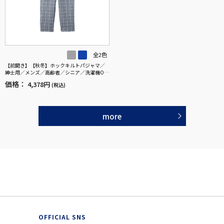
全2色
【前開き】【秋冬】ホックキルトパジャマ／
紳士用／メンズ／高齢者／シニア／洗濯機OK
／ホックボタン／ギフト／プレゼント 【C
価格：
4,378円
(税込)
F】
more
OFFICIAL SNS