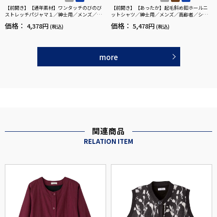
【前開き】【通年素材】ワンタッチのびのび
【前開き】【あったか】起毛斜め釦ホールニ
ストレッチパジャマ１／紳士用／メンズ／高
ットシャツ／紳士用／メンズ／高齢者／シニ
齢者／シニア／名前記入欄付／後ろ長め／ギ
ア／秋冬／名前記入欄付／胸ポケット／洗濯
価格：
価格：
4,378円
5,478円
(税込)
(税込)
フト／プレゼント【CF】
機OK／おしゃれ／お出かけ／ギフト／プレゼ
ント【CF】
more
関連商品
RELATION ITEM