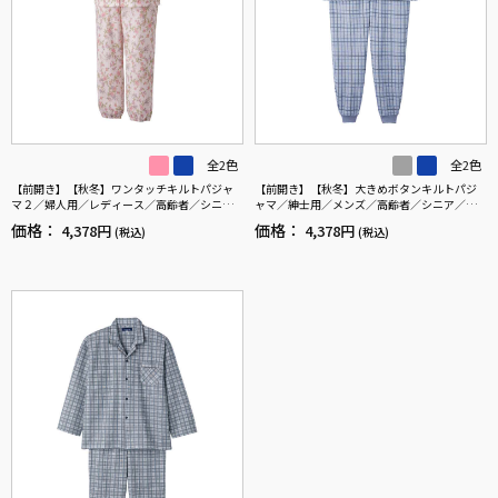
全2色
全2色
【前開き】【秋冬】ワンタッチキルトパジャ
【前開き】【秋冬】大きめボタンキルトパジ
マ２／婦人用／レディース／高齢者／シニア
ャマ／紳士用／メンズ／高齢者／シニア／寝
／寝巻／ギフト／プレゼント 【CF】
巻／ラグラン袖／ギフト／プレゼント 【C
価格：
価格：
4,378円
4,378円
(税込)
(税込)
F】